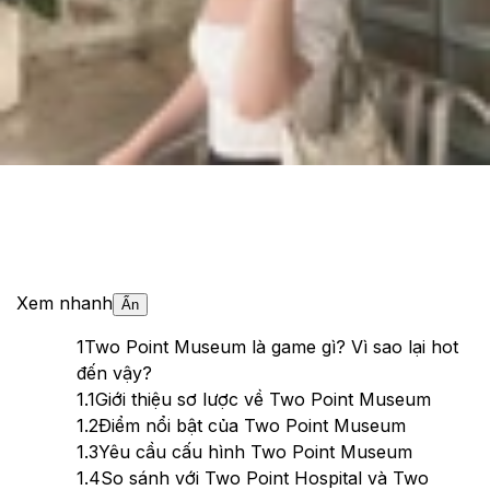
Theo dõi XTMobile trên
Xem nhanh
Ẩn
1
Two Point Museum là game gì? Vì sao lại hot
đến vậy?
1.1
Giới thiệu sơ lược về Two Point Museum
1.2
Điểm nổi bật của Two Point Museum
1.3
Yêu cầu cấu hình Two Point Museum
1.4
So sánh với Two Point Hospital và Two