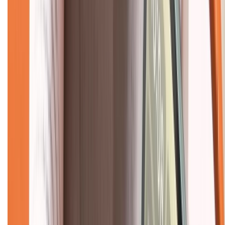
Mua hàng online
Dịch vụ bảo hành mở rộng
Hình thức thanh toán
Tra cứu bảo hành
Tra cứu điểm XTMember
Hướng dẫn mua hàng trả góp
Dịch vụ bán hàng B2B
Chính sách
Bảo hành mở rộng
Chính sách dùng sản phẩm 7 ngày miễn phí
Chính sách đổi trả
Chính sách bảo hành
Chính sách bảo mật thông tin