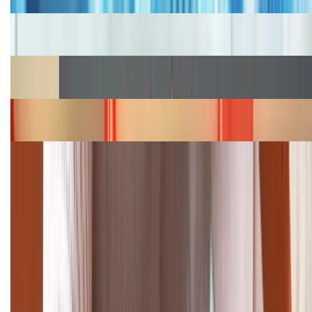
Cập nhật bảng giá iPhone năm 2026: Giá tốt, ưu đãi
hấp dẫn
Cập nhật bảng giá Galaxy S23 (Plus, Ultra) cũ, mới
năm 2026
Bảng giá iPhone 15 cập nhật mới nhất tháng
08/2026
Cập nhật bảng giá điện thoại Samsung tháng 8:
Giảm đến 15.49 triệu
TỔNG ĐÀI HỖ TRỢ
(08H30 - 21H30)
Tư vấn mua hàng (miễn phí):
1800.6229