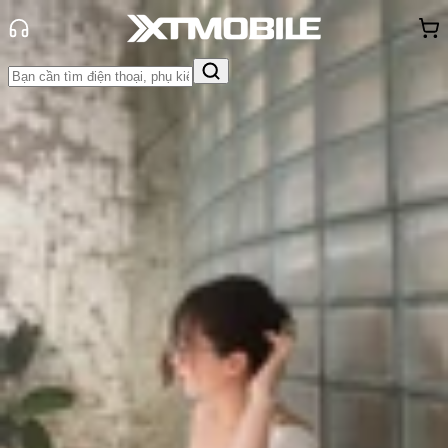
Trang chủ
Tin tức
App - Game
Tin Mới
Đánh Giá - Trên Tay
So Sánh
Tư vấn
Khuyến
mãi
Thủ thuật
Hỏi đáp
App - Game
Thông báo
Khách
hàng - Sự kiện
Two Point Museum: Khám phá tựa
game quản lý bảo tàng cực thú vị!
Triệu Vy
Ngày đăng:
31/03/2025
Cập nhật:
31/03/2025