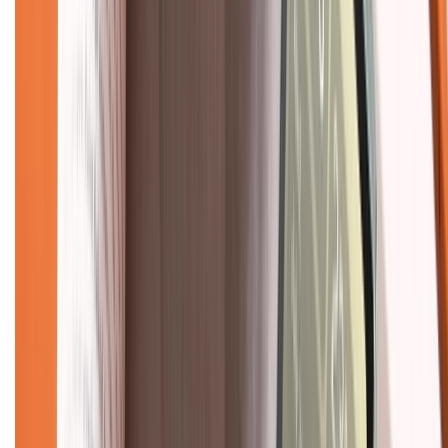
Chính sách kiểm hàng
TỔNG ĐÀI HỖ TRỢ
Tư vấn mua hàng (miễn phí):
1800.6229
(08h30 - 21h30)
Khiếu nại - Góp ý:
088.99999.33
(09h00 - 18h00)
Trung tâm bảo hành:
028.710.89898
(08h30 - 21h00)
KẾT NỐI VỚI CHÚNG TÔI