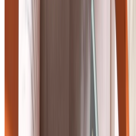
Khiếu nại - Góp ý:
088.99999.33
Bán hàng doanh nghiệp B2B:
088.99999.22
HỖ TRỢ THANH TOÁN