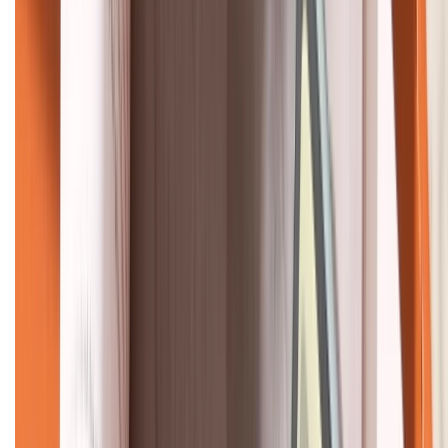
KẾT NỐI VỚI CHÚNG TÔI
CHỨNG NHẬN