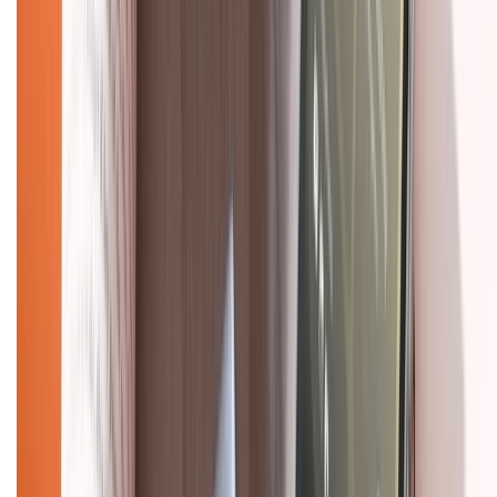
Dịch vụ bán hàng B2B
Chính sách
Bảo hành mở rộng
Chính sách dùng sản phẩm 7 ngày miễn phí
Chính sách đổi trả
Chính sách bảo hành
Chính sách bảo mật thông tin
Chính sách kiểm hàng
HỖ TRỢ THANH TOÁN