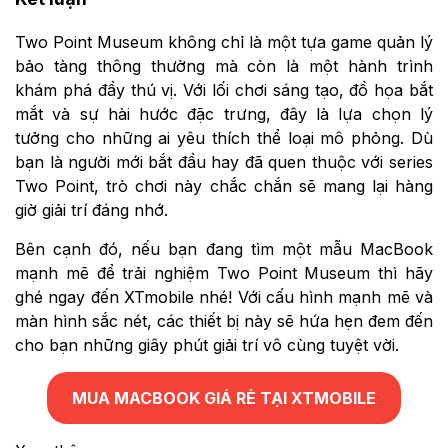
Two Point Museum không chỉ là một tựa game quản lý
bảo tàng thông thường mà còn là một hành trình
khám phá đầy thú vị. Với lối chơi sáng tạo, đồ họa bắt
mắt và sự hài hước đặc trưng, đây là lựa chọn lý
tưởng cho những ai yêu thích thể loại mô phỏng. Dù
bạn là người mới bắt đầu hay đã quen thuộc với series
Two Point, trò chơi này chắc chắn sẽ mang lại hàng
giờ giải trí đáng nhớ.
Bên cạnh đó, nếu bạn đang tìm một mẫu MacBook
mạnh mẽ để trải nghiệm Two Point Museum thì hãy
ghé ngay đến XTmobile nhé! Với cấu hình mạnh mẽ và
màn hình sắc nét, các thiết bị này sẽ hứa hẹn đem đến
cho bạn những giây phút giải trí vô cùng tuyệt vời.
MUA MACBOOK GIÁ RẺ TẠI XTMOBILE