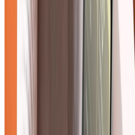
Về chúng tôi
Giới thiệu về XTMobile
Liên hệ hợp tác
Hệ thống cửa hàng bán lẻ
Về trang chủ
Hỗ trợ khách hàng
Mua hàng trả góp
Mua hàng online
Dịch vụ bảo hành mở rộng
Hình thức thanh toán
Tra cứu bảo hành
Tra cứu điểm XTMember
Hướng dẫn mua hàng trả góp