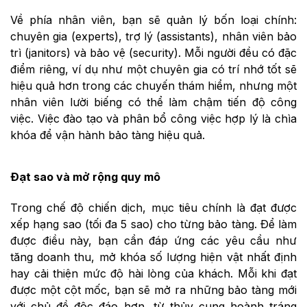
Về phía nhân viên, bạn sẽ quản lý bốn loại chính:
chuyên gia (experts), trợ lý (assistants), nhân viên bảo
trì (janitors) và bảo vệ (security). Mỗi người đều có đặc
điểm riêng, ví dụ như một chuyên gia có trí nhớ tốt sẽ
hiệu quả hơn trong các chuyến thám hiểm, nhưng một
nhân viên lười biếng có thể làm chậm tiến độ công
việc. Việc đào tạo và phân bổ công việc hợp lý là chìa
khóa để vận hành bảo tàng hiệu quả.
Đạt sao và mở rộng quy mô
Trong chế độ chiến dịch, mục tiêu chính là đạt được
xếp hạng sao (tối đa 5 sao) cho từng bảo tàng. Để làm
được điều này, bạn cần đáp ứng các yêu cầu như
tăng doanh thu, mở khóa số lượng hiện vật nhất định
hay cải thiện mức độ hài lòng của khách. Mỗi khi đạt
được một cột mốc, bạn sẽ mở ra những bảo tàng mới
với chủ đề độc đáo hơn, từ thủy cung hoành tráng