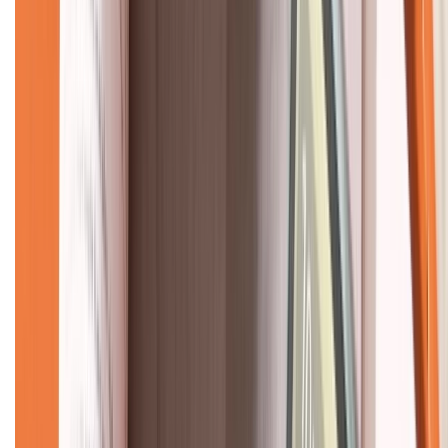
Về chúng tôi
Giới thiệu về XTMobile
Liên hệ hợp tác
Hệ thống cửa hàng bán lẻ
Về trang chủ
Hỗ trợ khách hàng
Mua hàng trả góp