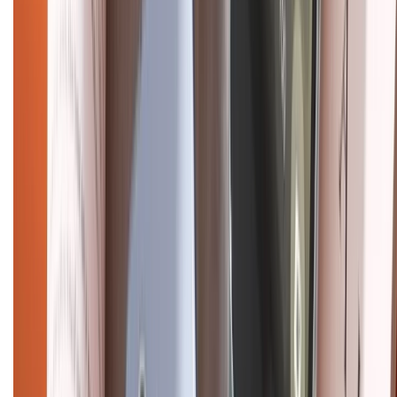
Điện thoại iPhone
iPhone 17 Pro Max
iPhone 17
Pro
iPhone 17
iPhone 16
iPhone 16 Pro Max
iPhone 15
Pro Max
iPhone 15
Điện thoại Samsung
Samsung S26
Ultra
Samsung S26
Samsung S25
iPhone cũ
iPhone 17
cũ
iPhone 16 cũ
iPhone 16 Pro Max cũ
Copyright @2012 HỘ KINH DOANH CỬA HÀNG ĐIỆN THOẠI DI ĐỘNG
XTMOBILE. Số GPKD: 41A8052143 – Cấp ngày 11/05/2023. Địa chỉ: 50
Trần Quang Khải, Phường Tân Định, Quận 1, TP.HCM. Điện thoại:
1800.6229 (Miễn Phí)
Email: xtmobile.sg@gmail.com. Chịu trách nhiệm nội dung: Lê Xuân
Hoà