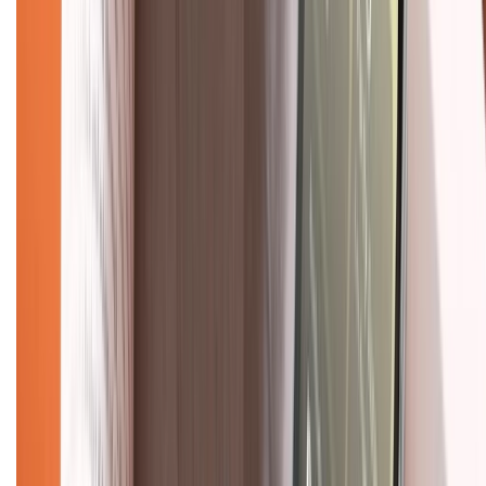
Về chúng tôi
Giới thiệu về XTMobile
Liên hệ hợp tác
Hệ thống cửa hàng bán lẻ
Về trang chủ
Hỗ trợ khách hàng
Mua hàng trả góp
Mua hàng online
Dịch vụ bảo hành mở rộng
Hình thức thanh toán
Tra cứu bảo hành
Tra cứu điểm XTMember