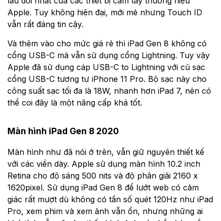
lâu đời nhất của các thiết bị cầm tay thương hiệu
Apple. Tuy không hiện đại, mới mẻ nhưng Touch ID
vẫn rất đáng tin cậy.
Và thêm vào cho mức giá rẻ thì iPad Gen 8 không có
cổng USB-C mà vẫn sử dụng cổng Lightning. Tuy vậy
Apple đã sử dụng cáp USB-C to Lightning với củ sạc
cổng USB-C tương tự iPhone 11 Pro. Bộ sạc này cho
công suất sạc tối đa là 18W, nhanh hơn iPad 7, nên có
thể coi đây là một nâng cấp khá tốt.
Màn hình iPad Gen 8 2020
Màn hình như đã nói ở trên, vẫn giữ nguyên thiết kế
với các viền dày. Apple sử dụng màn hình 10.2 inch
Retina cho độ sáng 500 nits và độ phân giải 2160 x
1620pixel. Sử dụng iPad Gen 8 để lướt web có cảm
giác rất mượt dù không có tần số quét 120Hz như iPad
Pro, xem phim và xem ảnh vẫn ổn, nhưng những ai