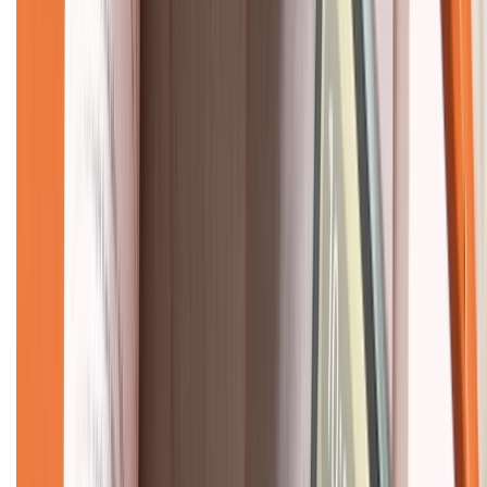
Về chúng tôi
Giới thiệu về XTMobile
Liên hệ hợp tác
Hệ thống cửa hàng bán lẻ
Về trang chủ
Hỗ trợ khách hàng
Mua hàng trả góp