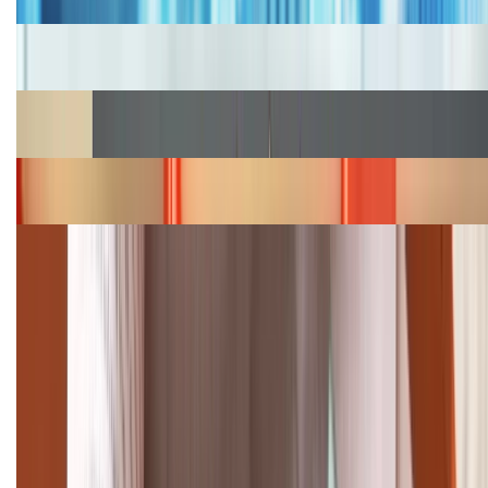
Cập nhật bảng giá iPhone năm 2026: Giá tốt, ưu đãi
hấp dẫn
Cập nhật bảng giá Galaxy S23 (Plus, Ultra) cũ, mới
năm 2026
Bảng giá iPhone 15 cập nhật mới nhất tháng
08/2026
Cập nhật bảng giá điện thoại Samsung tháng 8:
Giảm đến 15.49 triệu
TỔNG ĐÀI HỖ TRỢ
(08H30 - 21H30)
Tư vấn mua hàng (miễn phí):
1800.6229