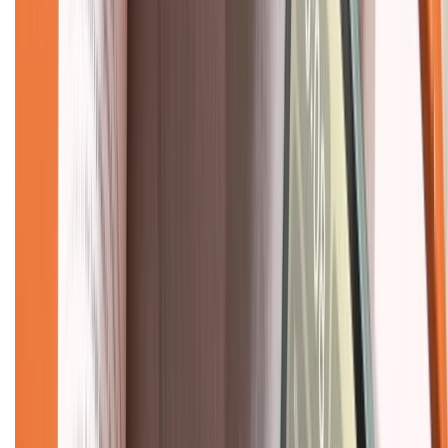
Mua hàng online
Dịch vụ bảo hành mở rộng
Hình thức thanh toán
Tra cứu bảo hành
Tra cứu điểm XTMember
Hướng dẫn mua hàng trả góp
Dịch vụ bán hàng B2B
Chính sách
Bảo hành mở rộng
Chính sách dùng sản phẩm 7 ngày miễn phí
Chính sách đổi trả
Chính sách bảo hành