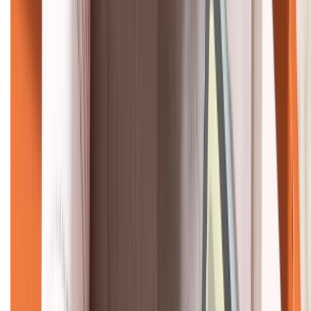
KẾT NỐI VỚI CHÚNG TÔI
CHỨNG NHẬN