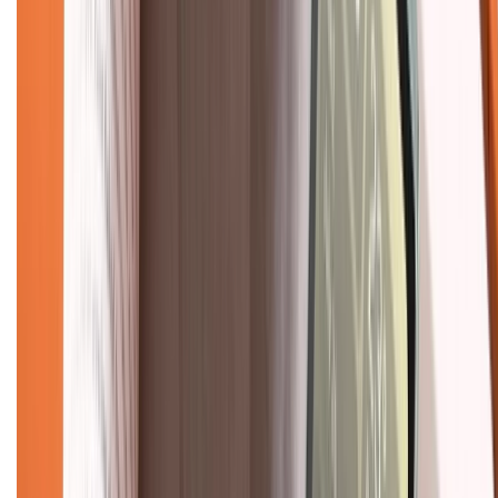
Chính sách bảo mật thông tin
Chính sách kiểm hàng
TỔNG ĐÀI HỖ TRỢ
Tư vấn mua hàng (miễn phí):
1800.6229
(08h30 - 21h30)
Khiếu nại - Góp ý:
088.99999.33
(09h00 - 18h00)
Trung tâm bảo hành:
028.710.89898
(08h30 - 21h00)
KẾT NỐI VỚI CHÚNG TÔI