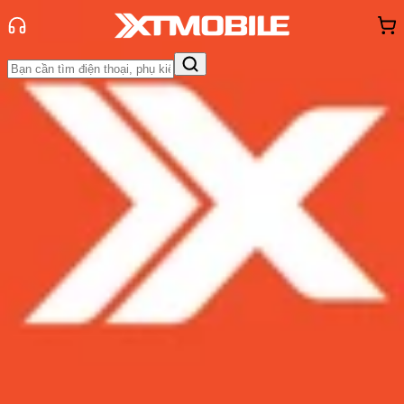
Trang chủ
Tin tức
Đánh Giá - Trên Tay
Tin Mới
Đánh Giá - Trên Tay
So Sánh
Tư vấn
Khuyến
mãi
Thủ thuật
Hỏi đáp
App - Game
Thông báo
Khách
hàng - Sự kiện
Trên tay iPad Gen 8: Chỉ thay đổi
mỗi con chip liệu có đủ sức giúp
iPad đứng vững trên thị trường máy
tính bảng không ?
Admin