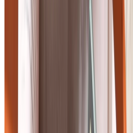
Khiếu nại - Góp ý:
088.99999.33
Bán hàng doanh nghiệp B2B:
088.99999.22
HỖ TRỢ THANH TOÁN