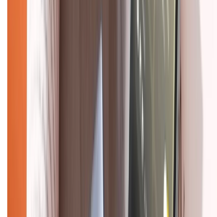
Hướng dẫn mua hàng trả góp
Dịch vụ bán hàng B2B
Chính sách
Bảo hành mở rộng
Chính sách dùng sản phẩm 7 ngày miễn phí
Chính sách đổi trả
Chính sách bảo hành
Chính sách bảo mật thông tin
Chính sách kiểm hàng
HỖ TRỢ THANH TOÁN