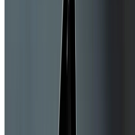
CHỨNG NHẬN
Về chúng tôi
Giới thiệu về XTMobile
Liên hệ hợp tác
Hệ thống cửa hàng bán lẻ
Về trang chủ
Hỗ trợ khách hàng