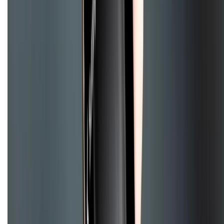
Chính sách
Bảo hành mở rộng
Chính sách dùng sản phẩm 7 ngày miễn phí
Chính sách đổi trả
Chính sách bảo hành
Chính sách bảo mật thông tin
Chính sách kiểm hàng
HỖ TRỢ THANH TOÁN