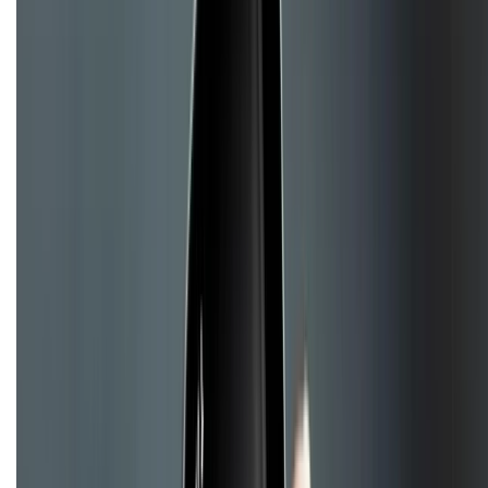
Chính sách kiểm hàng
TỔNG ĐÀI HỖ TRỢ
Tư vấn mua hàng (miễn phí):
1800.6229
(08h30 - 21h30)
Khiếu nại - Góp ý:
088.99999.33
(09h00 - 18h00)
Trung tâm bảo hành:
028.710.89898
(08h30 - 21h00)
KẾT NỐI VỚI CHÚNG TÔI