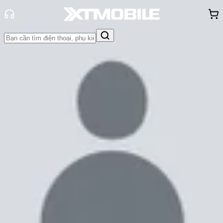
Trang chủ
Tin tức
Đánh Giá - Trên Tay
Tin Mới
Đánh Giá - Trên Tay
So Sánh
Tư vấn
Khuyến
mãi
Thủ thuật
Hỏi đáp
App - Game
Thông báo
Khách
hàng - Sự kiện
Trên tay Google Pixel 8 và Pixel 8
Pro: Dùng chip Tensor G3, camera
nâng cấp mạnh mẽ
Cam Ngoan
Ngày đăng:
09/10/2023