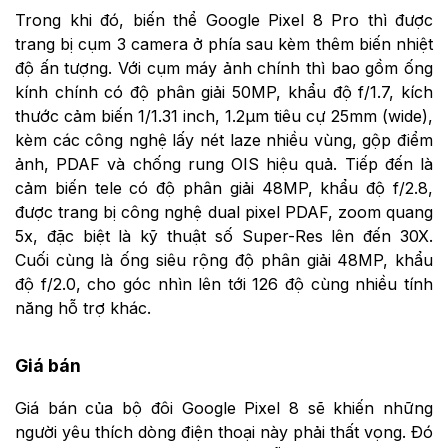
Trong khi đó, biến thể Google Pixel 8 Pro thì được
trang bị cụm 3 camera ở phía sau kèm thêm biến nhiệt
độ ấn tượng. Với cụm máy ảnh chính thì bao gồm ống
kính chính có độ phân giải 50MP, khẩu độ f/1.7, kích
thước cảm biến 1/1.31 inch, 1.2µm tiêu cự 25mm (wide),
kèm các công nghệ lấy nét laze nhiều vùng, gộp điểm
ảnh, PDAF và chống rung OIS hiệu quả. Tiếp đến là
cảm biến tele có độ phân giải 48MP, khẩu độ f/2.8,
được trang bị công nghệ dual pixel PDAF, zoom quang
5x, đặc biệt là kỹ thuật số Super-Res lên đến 30X.
Cuối cùng là ống siêu rộng độ phân giải 48MP, khẩu
độ f/2.0, cho góc nhìn lên tới 126 độ cùng nhiều tính
năng hỗ trợ khác.
Giá bán
Giá bán của bộ đôi Google Pixel 8 sẽ khiến những
người yêu thích dòng điện thoại này phải thất vọng. Đó