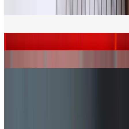
Bảng giá Samsung S24 Ultra tại XTmobile tháng 8,
giảm sâu, ưu đãi bất ngờ
Cấu hình Samsung Galaxy Z Flip 8: Ra mắt với hai
phiên bản chip khác nhau
Siêu sale 8.8 - Săn deal rẻ vô đối: Mua điện thoại
giảm thêm đến 400K tại XTmobile!
Nên mua iPhone VN/A hay LL/A: So sánh chi tiết
máy nào tốt hơn?
Đây là cách sử dụng nút Action Button trên iPhone
hiệu quả hơn!
TỔNG ĐÀI HỖ TRỢ
(08H30 - 21H30)
Tư vấn mua hàng (miễn phí):