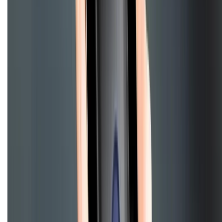
Điện thoại iPhone
iPhone 17 Pro Max
iPhone 17
Pro
iPhone 17
iPhone 16
iPhone 16 Pro Max
iPhone 15
Pro Max
iPhone 15
Điện thoại Samsung
Samsung S26
Ultra
Samsung S26
Samsung S25
iPhone cũ
iPhone 17
cũ
iPhone 16 cũ
iPhone 16 Pro Max cũ
Copyright @2012 HỘ KINH DOANH CỬA HÀNG ĐIỆN THOẠI DI ĐỘNG
XTMOBILE. Số GPKD: 41A8052143 – Cấp ngày 11/05/2023. Địa chỉ: 50
Trần Quang Khải, Phường Tân Định, Quận 1, TP.HCM. Điện thoại:
1800.6229 (Miễn Phí)
Email: xtmobile.sg@gmail.com. Chịu trách nhiệm nội dung: Lê Xuân
Hoà