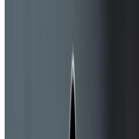
1800.6229
Khiếu nại - Góp ý:
088.99999.33
Bán hàng doanh nghiệp B2B:
088.99999.22
HỖ TRỢ THANH TOÁN