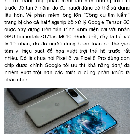
hỗ trợ nâng cấp phần mềm lâu hơn những thiết bị
trước đó tận 7 năm, do đó người dùng có thể sử dụng
lâu hơn. Về phần mềm, ông lớn “Công cụ tìm kiếm”
trang bị cho cả hai flagship bộ xử lý Google Tensor G3
được xây dựng trên tiến trình 4nm hiện đại với nhân
GPU Immortalis-G715s MC10. Được biết, đây là bộ xử
lý 10 nhân, do đó người dùng hoàn toàn có thể yên
tâm vì hiệu suất đồ họa vượt trội thế hệ trước rất
nhiều. Đó là chưa nói Pixel 8 và Pixel 8 Pro dùng con
chip được chính Google tối ưu thì khả năng đơn/ đa
nhiệm vượt trội hơn các thiết bị cùng phân khúc là
chắc chắn.