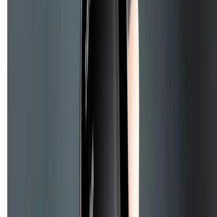
Về chúng tôi
Giới thiệu về XTMobile
Liên hệ hợp tác
Hệ thống cửa hàng bán lẻ
Về trang chủ
Hỗ trợ khách hàng
Mua hàng trả góp
Mua hàng online
Hình thức thanh toán
Tra cứu bảo hành
Tra cứu điểm XTMember
Hướng dẫn mua hàng trả góp
Dịch vụ bán hàng B2B