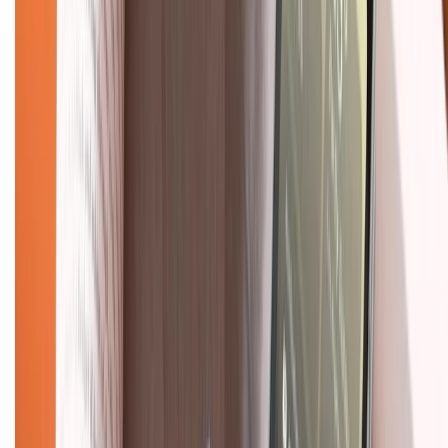
Dịch vụ bán hàng B2B
Chính sách
Bảo hành mở rộng
Chính sách dùng sản phẩm 7 ngày miễn phí
Chính sách đổi trả
Chính sách bảo hành
Chính sách bảo mật thông tin
Chính sách kiểm hàng
TỔNG ĐÀI HỖ TRỢ
Tư vấn mua hàng (miễn phí):
1800.6229
(08h30 - 21h30)
Khiếu nại - Góp ý: