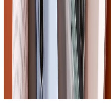
Email: xtmobile.sg@gmail.com. Chịu trách nhiệm nội dung: Lê Xuân
Hoà