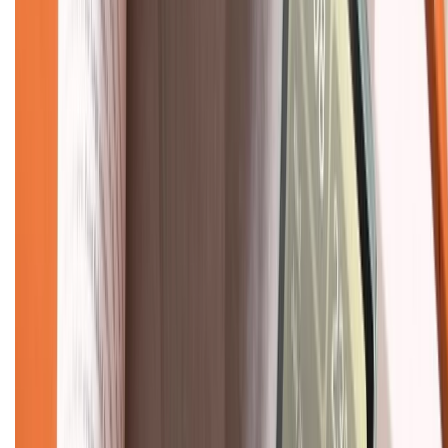
Giới thiệu về XTMobile
Liên hệ hợp tác
Hệ thống cửa hàng bán lẻ
Về trang chủ
Hỗ trợ khách hàng
Mua hàng trả góp
Mua hàng online
Dịch vụ bảo hành mở rộng
Hình thức thanh toán
Tra cứu bảo hành
Tra cứu điểm XTMember
Hướng dẫn mua hàng trả góp