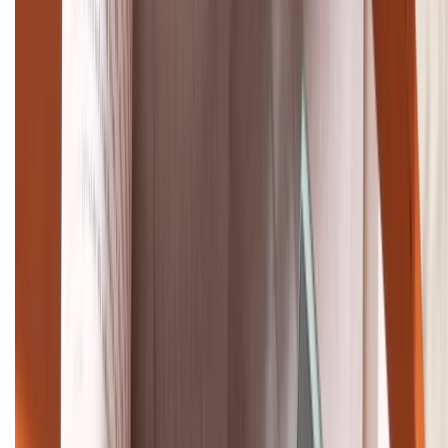
Giảm đến 15.49 triệu
TỔNG ĐÀI HỖ TRỢ
(08H30 - 21H30)
Tư vấn mua hàng (miễn phí):
1800.6229
Khiếu nại - Góp ý:
088.99999.33
Bán hàng doanh nghiệp B2B:
088.99999.22