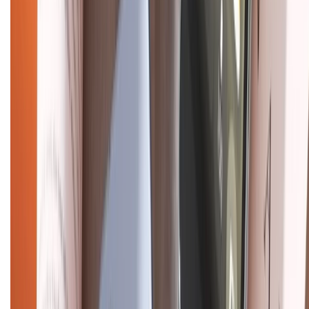
Mua hàng trả góp
Mua hàng online
Dịch vụ bảo hành mở rộng
Hình thức thanh toán
Tra cứu bảo hành
Tra cứu điểm XTMember
Hướng dẫn mua hàng trả góp
Dịch vụ bán hàng B2B
Chính sách
Bảo hành mở rộng
Chính sách dùng sản phẩm 7 ngày miễn phí
Chính sách đổi trả
Chính sách bảo hành