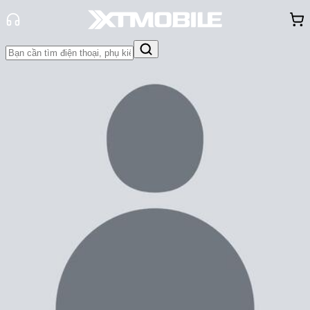
Trang chủ
Tin tức
Đánh Giá - Trên Tay
Tin Mới
Đánh Giá - Trên Tay
So Sánh
Tư vấn
Khuyến
mãi
Thủ thuật
Hỏi đáp
App - Game
Thông báo
Khách
hàng - Sự kiện
Cảm biến nhiệt độ trên Google Pixel
8 Pro có thật sự hữu ích?
Cam Ngoan
Ngày đăng:
12/11/2023
Cập nhật:
12/11/2023