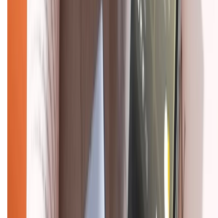
088.99999.33
(09h00 - 18h00)
Trung tâm bảo hành:
028.710.89898
(08h30 - 21h00)
KẾT NỐI VỚI CHÚNG TÔI
Về chúng tôi
Giới thiệu về XTMobile
Liên hệ hợp tác
Hệ thống cửa hàng bán lẻ
Về trang chủ
Hỗ trợ khách hàng