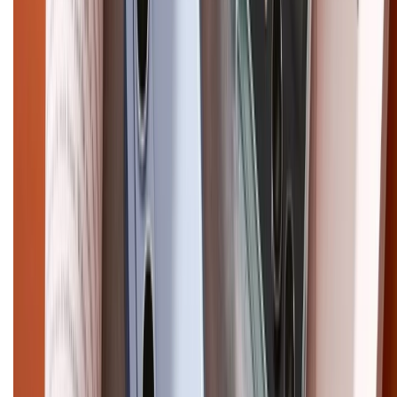
CHỨNG NHẬN
Điện thoại iPhone
iPhone 17 Pro Max
iPhone 17
Pro
iPhone 17
iPhone 16
iPhone 16 Pro Max
iPhone 15
Pro Max
iPhone 15
Điện thoại Samsung
Samsung S26
Ultra
Samsung S26
Samsung S25
iPhone cũ
iPhone 17
cũ
iPhone 16 cũ
iPhone 16 Pro Max cũ
Copyright @2012 HỘ KINH DOANH CỬA HÀNG ĐIỆN THOẠI DI ĐỘNG
XTMOBILE. Số GPKD: 41A8052143 – Cấp ngày 11/05/2023. Địa chỉ: 50
Trần Quang Khải, Phường Tân Định, Quận 1, TP.HCM. Điện thoại:
1800.6229 (Miễn Phí)