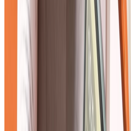
KẾT NỐI VỚI CHÚNG TÔI
CHỨNG NHẬN