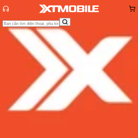
Trang chủ
Tin tức
Tin Mới
Tin Mới
Đánh Giá - Trên Tay
So Sánh
Tư vấn
Khuyến
mãi
Thủ thuật
Hỏi đáp
App - Game
Thông báo
Khách
hàng - Sự kiện
Trang hỗ trợ Galaxy Watch 3 xuất
hiện báo hiệu ngày ra mắt chính
thức đã đến rất gần
Admin
Ngày đăng:
06/07/2020