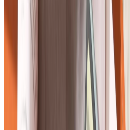
Bán hàng doanh nghiệp B2B:
088.99999.22
HỖ TRỢ THANH TOÁN