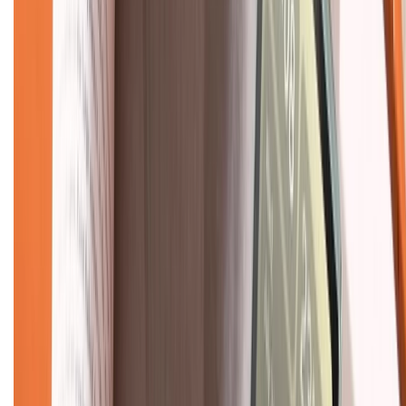
Về chúng tôi
Giới thiệu về XTMobile
Liên hệ hợp tác
Hệ thống cửa hàng bán lẻ
Về trang chủ
Hỗ trợ khách hàng
Mua hàng trả góp
Mua hàng online
Dịch vụ bảo hành mở rộng