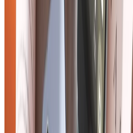
Liên hệ hợp tác
Hệ thống cửa hàng bán lẻ
Về trang chủ
Hỗ trợ khách hàng
Mua hàng trả góp
Mua hàng online
Dịch vụ bảo hành mở rộng
Hình thức thanh toán
Tra cứu bảo hành
Tra cứu điểm XTMember
Hướng dẫn mua hàng trả góp
Dịch vụ bán hàng B2B
Chính sách