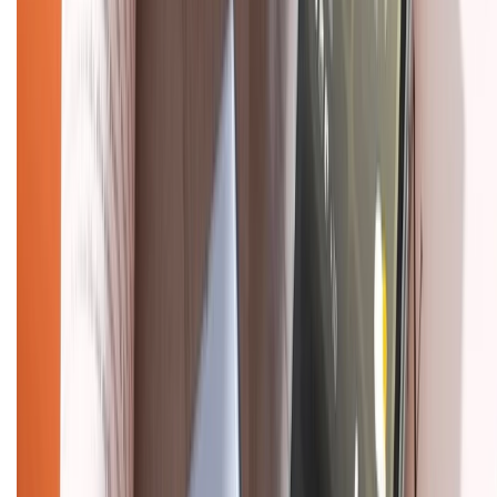
TỔNG ĐÀI HỖ TRỢ
Tư vấn mua hàng (miễn phí):
1800.6229
(08h30 - 21h30)
Khiếu nại - Góp ý:
088.99999.33
(09h00 - 18h00)
Trung tâm bảo hành:
028.710.89898
(08h30 - 21h00)
KẾT NỐI VỚI CHÚNG TÔI
Về chúng tôi
Giới thiệu về XTMobile