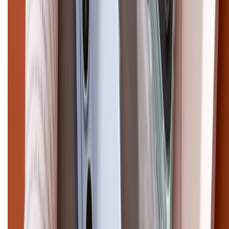
Pro Max
iPhone 15
Điện thoại Samsung
Samsung S26
Ultra
Samsung S26
Samsung S25
iPhone cũ
iPhone 17
cũ
iPhone 16 cũ
iPhone 16 Pro Max cũ
Copyright @2012 HỘ KINH DOANH CỬA HÀNG ĐIỆN THOẠI DI ĐỘNG
XTMOBILE. Số GPKD: 41A8052143 – Cấp ngày 11/05/2023. Địa chỉ: 50
Trần Quang Khải, Phường Tân Định, Quận 1, TP.HCM. Điện thoại:
1800.6229 (Miễn Phí)
Email: xtmobile.sg@gmail.com. Chịu trách nhiệm nội dung: Lê Xuân
Hoà