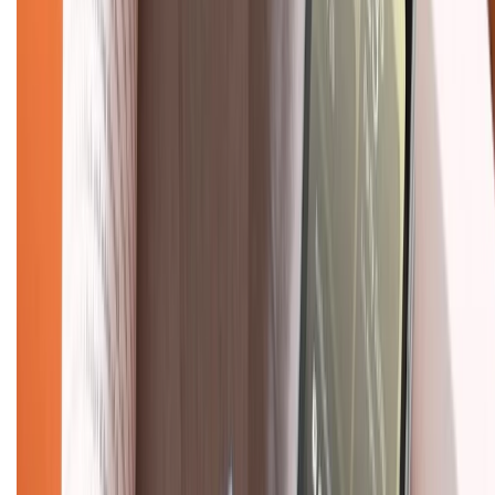
Hình thức thanh toán
Tra cứu bảo hành
Tra cứu điểm XTMember
Hướng dẫn mua hàng trả góp
Dịch vụ bán hàng B2B
Chính sách
Bảo hành mở rộng
Chính sách dùng sản phẩm 7 ngày miễn phí
Chính sách đổi trả
Chính sách bảo hành
Chính sách bảo mật thông tin
Chính sách kiểm hàng