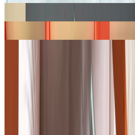
Cập nhật bảng giá Galaxy S23 (Plus, Ultra) cũ, mới
năm 2026
Bảng giá iPhone 15 cập nhật mới nhất tháng
08/2026
Cập nhật bảng giá điện thoại Samsung tháng 8:
Giảm đến 15.49 triệu
TỔNG ĐÀI HỖ TRỢ
(08H30 - 21H30)
Tư vấn mua hàng (miễn phí):
1800.6229
Khiếu nại - Góp ý:
088.99999.33