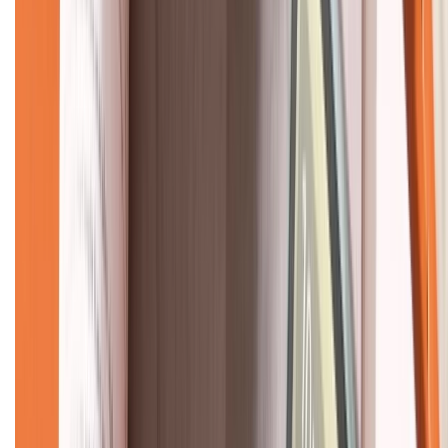
CHỨNG NHẬN
Về chúng tôi
Giới thiệu về XTMobile
Liên hệ hợp tác