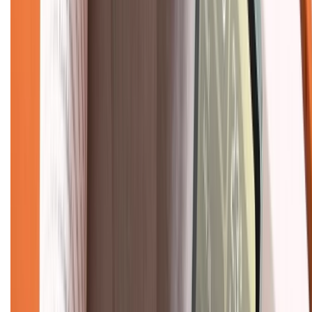
Chính sách dùng sản phẩm 7 ngày miễn phí
Chính sách đổi trả
Chính sách bảo hành
Chính sách bảo mật thông tin
Chính sách kiểm hàng
TỔNG ĐÀI HỖ TRỢ
Tư vấn mua hàng (miễn phí):
1800.6229
(08h30 - 21h30)
Khiếu nại - Góp ý:
088.99999.33
(09h00 - 18h00)
Trung tâm bảo hành:
028.710.89898
(08h30 - 21h00)