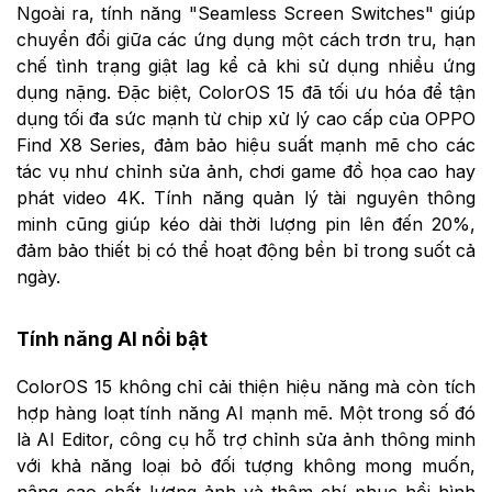
Ngoài ra, tính năng "Seamless Screen Switches" giúp
chuyển đổi giữa các ứng dụng một cách trơn tru, hạn
chế tình trạng giật lag kể cả khi sử dụng nhiều ứng
dụng nặng. Đặc biệt, ColorOS 15 đã tối ưu hóa để tận
dụng tối đa sức mạnh từ chip xử lý cao cấp của OPPO
Find X8 Series, đảm bảo hiệu suất mạnh mẽ cho các
tác vụ như chỉnh sửa ảnh, chơi game đồ họa cao hay
phát video 4K. Tính năng quản lý tài nguyên thông
minh cũng giúp kéo dài thời lượng pin lên đến 20%,
đảm bảo thiết bị có thể hoạt động bền bỉ trong suốt cả
ngày.
Tính năng AI nổi bật
ColorOS 15 không chỉ cải thiện hiệu năng mà còn tích
hợp hàng loạt tính năng AI mạnh mẽ. Một trong số đó
là AI Editor, công cụ hỗ trợ chỉnh sửa ảnh thông minh
với khả năng loại bỏ đối tượng không mong muốn,
nâng cao chất lượng ảnh và thậm chí phục hồi hình