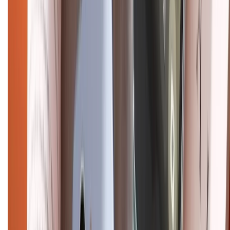
Điện thoại iPhone
iPhone 17 Pro Max
iPhone 17
Pro
iPhone 17
iPhone 16
iPhone 16 Pro Max
iPhone 15
Pro Max
iPhone 15
Điện thoại Samsung
Samsung S26
Ultra
Samsung S26
Samsung S25
iPhone cũ
iPhone 17
cũ
iPhone 16 cũ
iPhone 16 Pro Max cũ
Copyright @2012 HỘ KINH DOANH CỬA HÀNG ĐIỆN THOẠI DI ĐỘNG
XTMOBILE. Số GPKD: 41A8052143 – Cấp ngày 11/05/2023. Địa chỉ: 50
Trần Quang Khải, Phường Tân Định, Quận 1, TP.HCM. Điện thoại:
1800.6229 (Miễn Phí)
Email: xtmobile.sg@gmail.com. Chịu trách nhiệm nội dung: Lê Xuân
Hoà