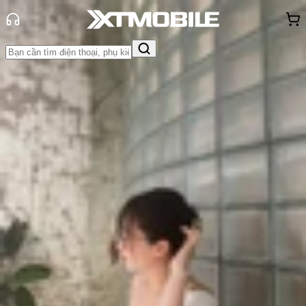
Trang chủ
Tin tức
Đánh Giá - Trên Tay
Tin Mới
Đánh Giá - Trên Tay
So Sánh
Tư vấn
Khuyến
mãi
Thủ thuật
Hỏi đáp
App - Game
Thông báo
Khách
hàng - Sự kiện
Trải nghiệm và đánh giá ColorOS 15
trên OPPO Find X8 Series
Triệu Vy
Ngày đăng:
09/12/2024
Cập nhật:
09/12/2024