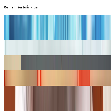
Xem nhiều tuần qua
Tư vấn
Bảng giá iPhone cũ mới nhất trong tháng 8 năm
2026, giá siêu hấp dẫn
Cập nhật bảng giá iPhone năm 2026: Giá tốt, ưu đãi
hấp dẫn
Cập nhật bảng giá Galaxy S23 (Plus, Ultra) cũ, mới
năm 2026
Bảng giá iPhone 15 cập nhật mới nhất tháng
08/2026
Cập nhật bảng giá điện thoại Samsung tháng 8:
Giảm đến 15.49 triệu
TỔNG ĐÀI HỖ TRỢ