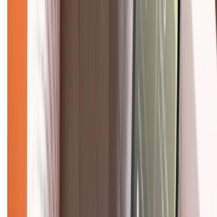
KẾT NỐI VỚI CHÚNG TÔI
Về chúng tôi
Giới thiệu về XTMobile
Liên hệ hợp tác
Hệ thống cửa hàng bán lẻ
Về trang chủ
Hỗ trợ khách hàng
Mua hàng trả góp
Mua hàng online
Dịch vụ bảo hành mở rộng