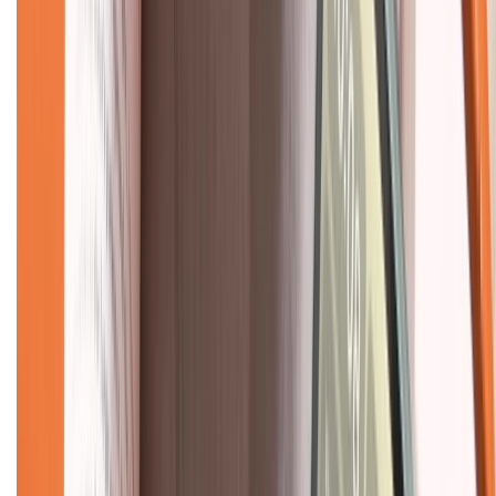
Hệ thống cửa hàng bán lẻ
Về trang chủ
Hỗ trợ khách hàng
Mua hàng trả góp
Mua hàng online
Dịch vụ bảo hành mở rộng
Hình thức thanh toán
Tra cứu bảo hành
Tra cứu điểm XTMember
Hướng dẫn mua hàng trả góp
Dịch vụ bán hàng B2B
Chính sách
Bảo hành mở rộng