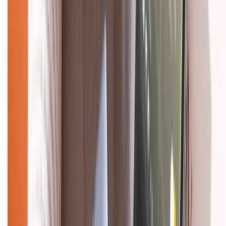
Hình thức thanh toán
Tra cứu bảo hành
Tra cứu điểm XTMember
Hướng dẫn mua hàng trả góp
Dịch vụ bán hàng B2B
Chính sách
Bảo hành mở rộng
Chính sách dùng sản phẩm 7 ngày miễn phí
Chính sách đổi trả
Chính sách bảo hành
Chính sách bảo mật thông tin
Chính sách kiểm hàng