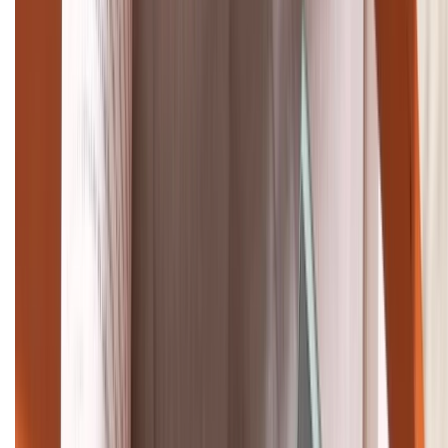
(08H30 - 21H30)
Tư vấn mua hàng (miễn phí):
1800.6229
Khiếu nại - Góp ý:
088.99999.33
Bán hàng doanh nghiệp B2B:
088.99999.22
HỖ TRỢ THANH TOÁN