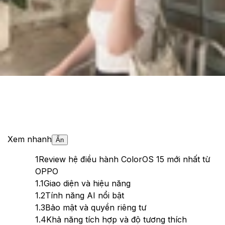
Theo dõi XTMobile trên
Xem nhanh
Ẩn
1
Review hệ điều hành ColorOS 15 mới nhất từ
OPPO
1.1
Giao diện và hiệu năng
1.2
Tính năng AI nổi bật
1.3
Bảo mật và quyền riêng tư
1.4
Khả năng tích hợp và độ tương thích