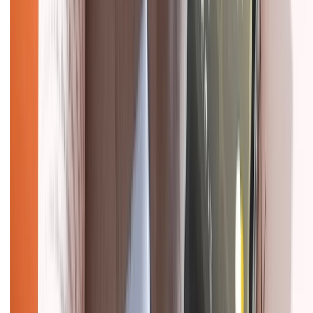
Chính sách kiểm hàng
HỖ TRỢ THANH TOÁN
CHỨNG NHẬN