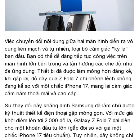
Việc chuyển đổi nội dung giữa hai màn hình diễn ra vô
cùng liền mạch và tự nhiên, loại bỏ cảm giác "kỳ lạ"
ban đầu. Bạn có thể dễ dàng tiếp tục công việc trên
màn hình lớn bên trong và tận hưởng các chế độ như
đa ứng dụng. Thiết bị đã được làm mỏng hơn đáng kể,
khi gập lại, độ dày của Z Fold 7 chỉ chênh lệch không
đáng kể so với một chiếc iPhone 17, mang lại cảm giác
cầm nắm thoải mái và cao cấp.
Sự thay đổi này khẳng định Samsung đã làm chủ được
kỹ thuật thiết kế điện thoại gập mỏng gọn. Với mức giá
khởi điểm lên tới 2.000 đô la, Galaxy Z Fold 7 đại diện
cho một khoản đầu tư lớn (gấp đôi so với giá một
chiếc iPhone 17 tiêu chuẩn). Tuy nhiên, đây không chỉ