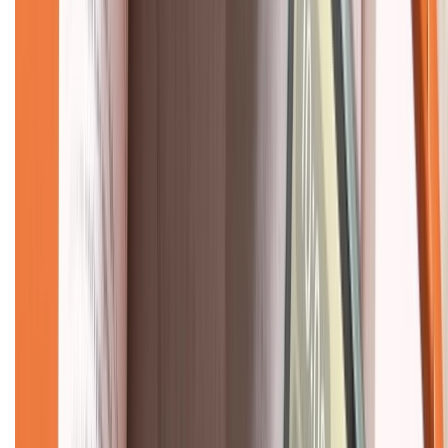
Liên hệ hợp tác
Hệ thống cửa hàng bán lẻ
Về trang chủ
Hỗ trợ khách hàng
Mua hàng trả góp
Mua hàng online
Dịch vụ bảo hành mở rộng
Hình thức thanh toán
Tra cứu bảo hành
Tra cứu điểm XTMember
Hướng dẫn mua hàng trả góp
Dịch vụ bán hàng B2B