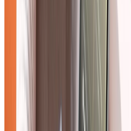
Mua hàng online
Dịch vụ bảo hành mở rộng
Hình thức thanh toán
Tra cứu bảo hành
Tra cứu điểm XTMember
Hướng dẫn mua hàng trả góp
Dịch vụ bán hàng B2B
Chính sách
Bảo hành mở rộng
Chính sách dùng sản phẩm 7 ngày miễn phí
Chính sách đổi trả
Chính sách bảo hành
Chính sách bảo mật thông tin