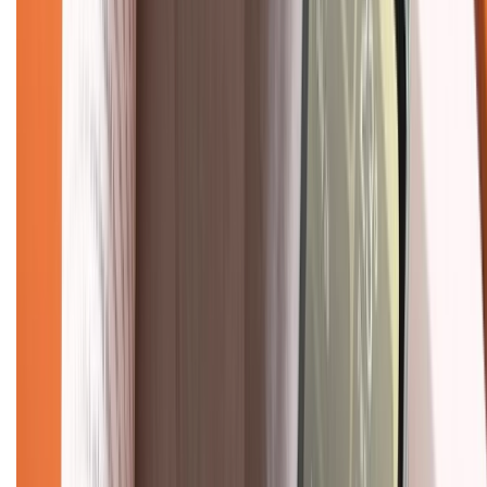
028.710.89898
(08h30 - 21h00)
KẾT NỐI VỚI CHÚNG TÔI
Về chúng tôi
Giới thiệu về XTMobile
Liên hệ hợp tác
Hệ thống cửa hàng bán lẻ
Về trang chủ
Hỗ trợ khách hàng
Mua hàng trả góp