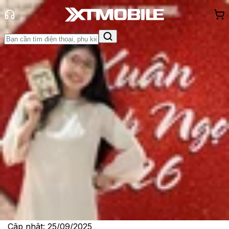
Trang chủ
Tin tức
Tư vấn
Tin Mới
Đánh Giá - Trên Tay
So Sánh
Tư vấn
Khuyến
mãi
Thủ thuật
Hỏi đáp
App - Game
Thông báo
Khách
hàng - Sự kiện
Gợi ý top 4 điện thoại nên mua thay
vì iPhone 17
Lê Thị Huỳnh Như
Ngày đăng:
25/09/2025
Cập nhật:
25/09/2025