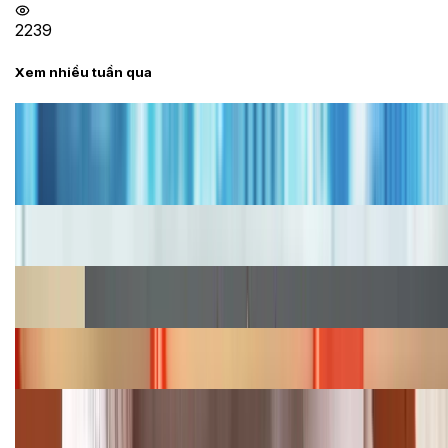
2239
Xem nhiều tuần qua
Tư vấn
Bảng giá iPhone cũ mới nhất trong tháng 8 năm
2026, giá siêu hấp dẫn
Cập nhật bảng giá iPhone năm 2026: Giá tốt, ưu đãi
hấp dẫn
Cập nhật bảng giá Galaxy S23 (Plus, Ultra) cũ, mới
năm 2026
Bảng giá iPhone 15 cập nhật mới nhất tháng
08/2026
Cập nhật bảng giá điện thoại Samsung tháng 8:
Giảm đến 15.49 triệu