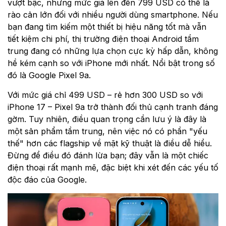
vượt bậc, nhưng mức giá lên đến 799 USD có thể là
rào cản lớn đối với nhiều người dùng smartphone. Nếu
bạn đang tìm kiếm một thiết bị hiệu năng tốt mà vẫn
tiết kiệm chi phí, thị trường điện thoại Android tầm
trung đang có những lựa chọn cực kỳ hấp dẫn, không
hề kém cạnh so với iPhone mới nhất. Nổi bật trong số
đó là Google Pixel 9a.
Với mức giá chỉ 499 USD – rẻ hơn 300 USD so với
iPhone 17 – Pixel 9a trở thành đối thủ cạnh tranh đáng
gờm. Tuy nhiên, điều quan trọng cần lưu ý là đây là
một sản phẩm tầm trung, nên việc nó có phần "yếu
thế" hơn các flagship về mặt kỹ thuật là điều dễ hiểu.
Đừng để điều đó đánh lừa bạn; đây vẫn là một chiếc
điện thoại rất mạnh mẽ, đặc biệt khi xét đến các yếu tố
độc đáo của Google.