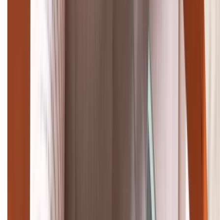
TỔNG ĐÀI HỖ TRỢ
(08H30 - 21H30)
Tư vấn mua hàng (miễn phí):
1800.6229
Khiếu nại - Góp ý:
088.99999.33
Bán hàng doanh nghiệp B2B:
088.99999.22
HỖ TRỢ THANH TOÁN