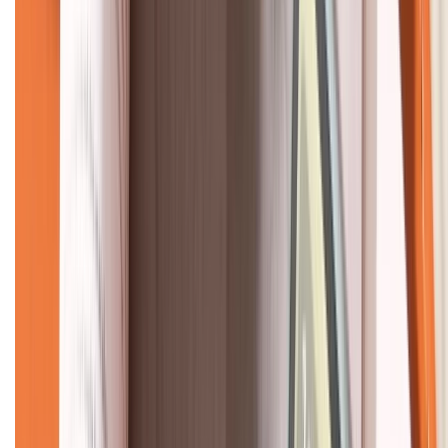
CHỨNG NHẬN
Về chúng tôi
Giới thiệu về XTMobile