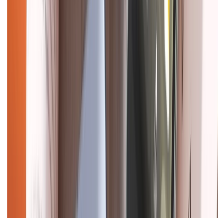
Điện thoại iPhone
iPhone 17 Pro Max
iPhone 17
Pro
iPhone 17
iPhone 16
iPhone 16 Pro Max
iPhone 15
Pro Max
iPhone 15
Điện thoại Samsung
Samsung S26
Ultra
Samsung S26
Samsung S25
iPhone cũ
iPhone 17
cũ
iPhone 16 cũ
iPhone 16 Pro Max cũ
Copyright @2012 HỘ KINH DOANH CỬA HÀNG ĐIỆN THOẠI DI ĐỘNG
XTMOBILE. Số GPKD: 41A8052143 – Cấp ngày 11/05/2023. Địa chỉ: 50
Trần Quang Khải, Phường Tân Định, Quận 1, TP.HCM. Điện thoại:
1800.6229 (Miễn Phí)
Email: xtmobile.sg@gmail.com. Chịu trách nhiệm nội dung: Lê Xuân
Hoà