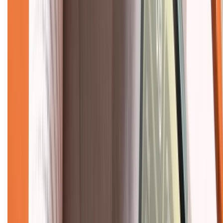
Chính sách
Bảo hành mở rộng
Chính sách dùng sản phẩm 7 ngày miễn phí
Chính sách đổi trả
Chính sách bảo hành
Chính sách bảo mật thông tin
Chính sách kiểm hàng
TỔNG ĐÀI HỖ TRỢ
Tư vấn mua hàng (miễn phí):
1800.6229
(08h30 - 21h30)
Khiếu nại - Góp ý:
088.99999.33
(09h00 - 18h00)
Trung tâm bảo hành: