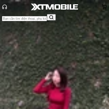
Trang chủ
Tin tức
App - Game
Tin Mới
Đánh Giá - Trên Tay
So Sánh
Tư vấn
Khuyến
mãi
Thủ thuật
Hỏi đáp
App - Game
Thông báo
Khách
hàng - Sự kiện
Tổng hợp app ghép mặt vào ảnh thú
vị và dễ dùng nhất hiện nay
Anh Thư
Ngày đăng:
09/09/2025
Cập nhật:
09/09/2025