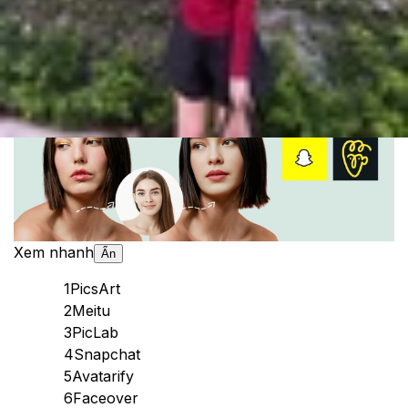
Theo dõi XTMobile trên
Xem nhanh
Ẩn
1
PicsArt
2
Meitu
3
PicLab
4
Snapchat
5
Avatarify
6
Faceover