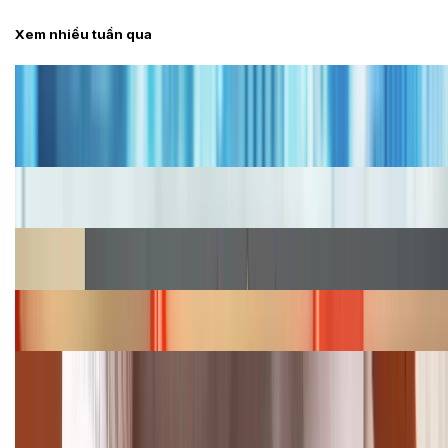
Xem nhiều tuần qua
Tư vấn
Bảng giá iPhone cũ mới nhất trong tháng 8 năm
2026, giá siêu hấp dẫn
Cập nhật bảng giá iPhone năm 2026: Giá tốt, ưu đãi
hấp dẫn
Cập nhật bảng giá Galaxy S23 (Plus, Ultra) cũ, mới
năm 2026
Bảng giá iPhone 15 cập nhật mới nhất tháng
08/2026
Cập nhật bảng giá điện thoại Samsung tháng 8:
Giảm đến 15.49 triệu
TỔNG ĐÀI HỖ TRỢ