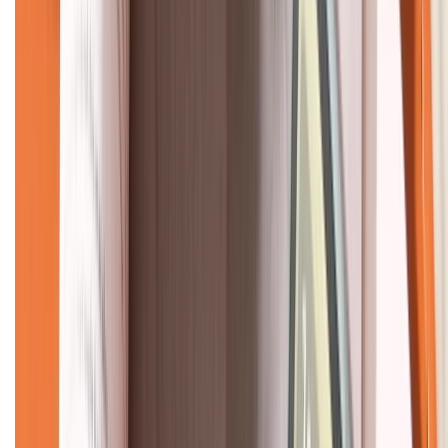
CHỨNG NHẬN
Về chúng tôi
Giới thiệu về XTMobile
Liên hệ hợp tác