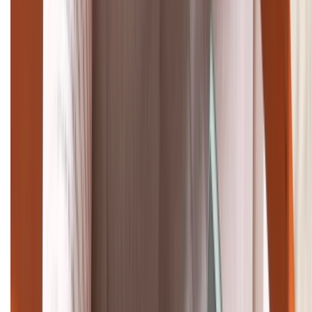
(08H30 - 21H30)
Tư vấn mua hàng (miễn phí):
1800.6229
Khiếu nại - Góp ý:
088.99999.33
Bán hàng doanh nghiệp B2B:
088.99999.22
HỖ TRỢ THANH TOÁN