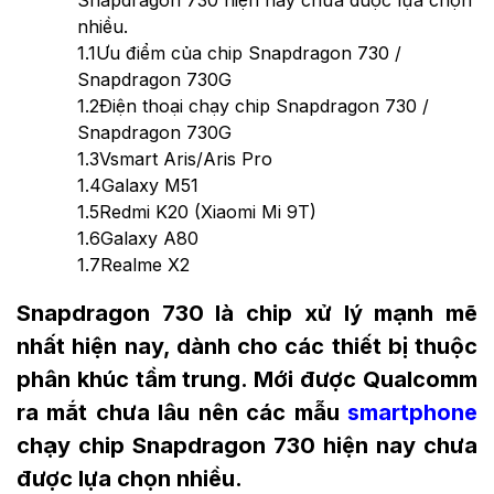
Snapdragon 730 hiện nay chưa được lựa chọn
nhiều.
1.1
Ưu điểm của chip Snapdragon 730 /
Snapdragon 730G
1.2
Điện thoại chạy chip Snapdragon 730 /
Snapdragon 730G
1.3
Vsmart Aris/Aris Pro
1.4
Galaxy M51
1.5
Redmi K20 (Xiaomi Mi 9T)
1.6
Galaxy A80
1.7
Realme X2
Snapdragon 730 là chip xử lý mạnh mẽ
nhất hiện nay, dành cho các thiết bị thuộc
phân khúc tầm trung. Mới được Qualcomm
ra mắt chưa lâu nên các mẫu
smartphone
chạy chip Snapdragon 730 hiện nay chưa
được lựa chọn nhiều.