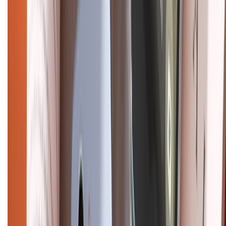
Điện thoại iPhone
iPhone 17 Pro Max
iPhone 17
Pro
iPhone 17
iPhone 16
iPhone 16 Pro Max
iPhone 15
Pro Max
iPhone 15
Điện thoại Samsung
Samsung S26
Ultra
Samsung S26
Samsung S25
iPhone cũ
iPhone 17
cũ
iPhone 16 cũ
iPhone 16 Pro Max cũ
Copyright @2012 HỘ KINH DOANH CỬA HÀNG ĐIỆN THOẠI DI ĐỘNG
XTMOBILE. Số GPKD: 41A8052143 – Cấp ngày 11/05/2023. Địa chỉ: 50
Trần Quang Khải, Phường Tân Định, Quận 1, TP.HCM. Điện thoại:
1800.6229 (Miễn Phí)
Email: xtmobile.sg@gmail.com. Chịu trách nhiệm nội dung: Lê Xuân
Hoà