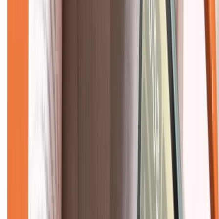
Về trang chủ
Hỗ trợ khách hàng
Mua hàng trả góp
Mua hàng online
Dịch vụ bảo hành mở rộng
Hình thức thanh toán
Tra cứu bảo hành
Tra cứu điểm XTMember
Hướng dẫn mua hàng trả góp
Dịch vụ bán hàng B2B
Chính sách
Bảo hành mở rộng