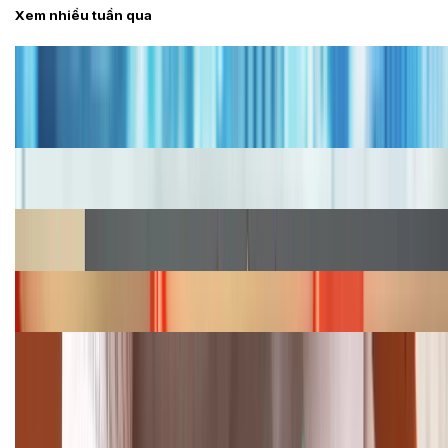
Xem nhiều tuần qua
Tư vấn
Bảng giá iPhone cũ mới nhất trong tháng 8 năm
2026, giá siêu hấp dẫn
Cập nhật bảng giá iPhone năm 2026: Giá tốt, ưu đãi
hấp dẫn
Cập nhật bảng giá Galaxy S23 (Plus, Ultra) cũ, mới
năm 2026
Bảng giá iPhone 15 cập nhật mới nhất tháng
08/2026
Cập nhật bảng giá điện thoại Samsung tháng 8:
Giảm đến 15.49 triệu
TỔNG ĐÀI HỖ TRỢ
(08H30 - 21H30)