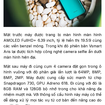
Mặt trước máy được trang bị màn hình màn hình
AMOLED FullHD+ 6.39 inch, tỷ lệ hiển thị 19.5:9 cùng
các viền benzel mỏng. Trong khi đó phiên bản Vsmart
Aris lại được tích hợp công nghệ camera selfie ẩn dưới
màn hình hiện đại.
Mặt sau máy đi cùng cụm 4 camera đặt gọn trong ô
hình vuông với độ phân giải lần lượt là 64MP, 8MP,
8MP, 2MP. Máy được cung cấp sức mạnh từ chip
Snapdragon 730, GPU Adreno 618. Đi cùng với đó là
8GB RAM và 128GB bộ nhớ trong cho khả năng đa
nhiệm mượt mà. Với thông số cấu hình này máy có thể
dễ dàng xử lý mọi tác vụ từ cơ bản đến nâng cao do