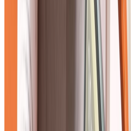
CHỨNG NHẬN
Về chúng tôi
Giới thiệu về XTMobile
Liên hệ hợp tác
Hệ thống cửa hàng bán lẻ