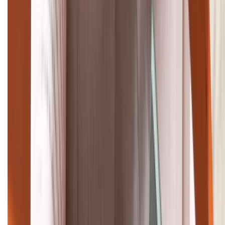
Tư vấn mua hàng (miễn phí):
1800.6229
Khiếu nại - Góp ý:
088.99999.33
Bán hàng doanh nghiệp B2B:
088.99999.22
HỖ TRỢ THANH TOÁN