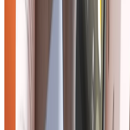
HỖ TRỢ THANH TOÁN
CHỨNG NHẬN