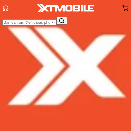
Trang chủ
Tin tức
Tư vấn
Tin Mới
Đánh Giá - Trên Tay
So Sánh
Tư vấn
Khuyến
mãi
Thủ thuật
Hỏi đáp
App - Game
Thông báo
Khách
hàng - Sự kiện
Top 5 smartphone chạy chip
Snapdragon 730 đáng mua nhất
hiện nay
Admin
Ngày đăng:
21/09/2020