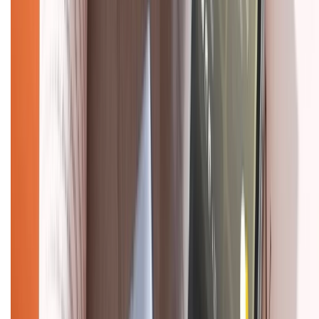
Hình thức thanh toán
Tra cứu bảo hành
Tra cứu điểm XTMember
Hướng dẫn mua hàng trả góp
Dịch vụ bán hàng B2B
Chính sách
Bảo hành mở rộng
Chính sách dùng sản phẩm 7 ngày miễn phí
Chính sách đổi trả
Chính sách bảo hành
Chính sách bảo mật thông tin
Chính sách kiểm hàng