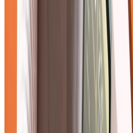
Chính sách dùng sản phẩm 7 ngày miễn phí
Chính sách đổi trả
Chính sách bảo hành
Chính sách bảo mật thông tin
Chính sách kiểm hàng
TỔNG ĐÀI HỖ TRỢ
Tư vấn mua hàng (miễn phí):
1800.6229
(08h30 - 21h30)
Khiếu nại - Góp ý:
088.99999.33
(09h00 - 18h00)
Trung tâm bảo hành:
028.710.89898
(08h30 - 21h00)