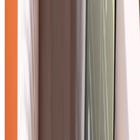
KẾT NỐI VỚI CHÚNG TÔI
Về chúng tôi
Giới thiệu về XTMobile
Liên hệ hợp tác
Hệ thống cửa hàng bán lẻ
Về trang chủ
Hỗ trợ khách hàng
Mua hàng trả góp
Mua hàng online
Dịch vụ bảo hành mở rộng