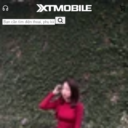
Trang chủ
Tin tức
Đánh Giá - Trên Tay
Tin Mới
Đánh Giá - Trên Tay
So Sánh
Tư vấn
Khuyến
mãi
Thủ thuật
Hỏi đáp
App - Game
Thông báo
Khách
hàng - Sự kiện
Đánh giá iPhone 16e: Bản nâng cấp
quá ấn tượng!
Anh Thư
Ngày đăng:
23/07/2026
Cập nhật:
23/07/2026