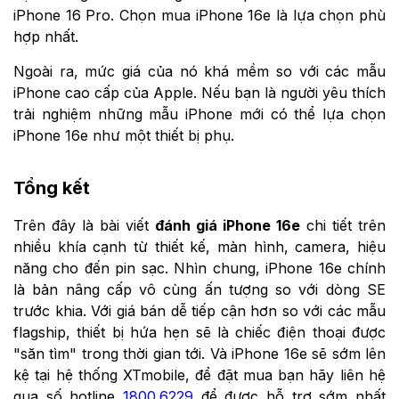
iPhone 16 Pro.
Chọn mua iPhone 16e là lựa chọn phù
hợp nhất.
Ngoài ra,
mức giá của nó khá mềm so với các mẫu
iPhone cao cấp của Apple. N
ếu bạn là người yêu thích
trải nghiệm những mẫu iPhone mới có thể lựa chọn
iPhone 16e như một thiết bị phụ.
Tổng kết
Trên đây là bài viết
đánh giá iPhone 16e
chi tiết trên
nhiều khía cạnh từ thiết kế, màn hình, camera, hiệu
năng cho đến pin sạc. Nhìn chung, iPhone 16e chính
là bản nâng cấp vô cùng ấn tượng so với dòng SE
trước khia. Với giá bán dễ tiếp cận hơn so với các mẫu
flagship, thiết bị hứa hẹn sẽ là chiếc điện thoại được
"săn tìm" trong thời gian tới. Và iPhone 16e sẽ sớm lên
kệ tại hệ thống XTmobile, để đặt mua bạn hãy liên hệ
qua số hotline
1800.6229
để được hỗ trợ sớm nhất