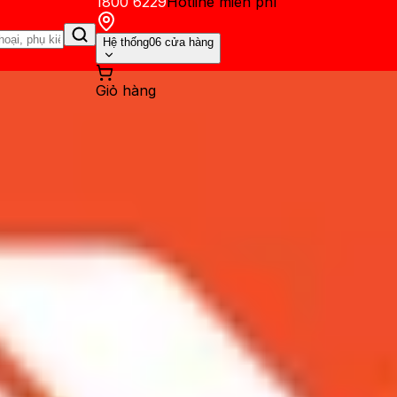
1800 6229
Hotline miễn phí
Hệ thống
06 cửa hàng
Giỏ hàng
ến mãi
Thủ thuật
Hỏi đáp
App - Game
Thông báo
Khách hàng 
oạt điện thoại iPhone giảm đế