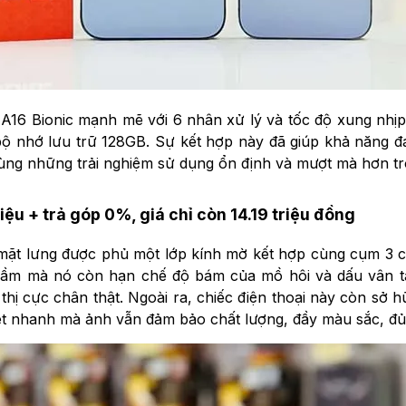
et A16 Bionic mạnh mẽ với 6 nhân xử lý và tốc độ xung nhị
ộ nhớ lưu trữ 128GB. Sự kết hợp này đã giúp khả năng đ
 dùng những trải nghiệm sử dụng ổn định và mượt mà hơn t
ệu + trả góp 0%, giá chỉ còn 14.19 triệu đồng
 mặt lưng được phủ một lớp kính mờ kết hợp cùng cụm 3 
 cầm mà nó còn hạn chế độ bám của mồ hôi và dấu vân tay
n thị cực chân thật. Ngoài ra, chiếc điện thoại này còn 
ét nhanh mà ảnh vẫn đảm bảo chất lượng, đầy màu sắc, đủ c