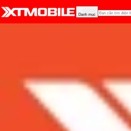
Danh mục
Trang chủ
Tin tức
Tư vấn
Tin Mới
Đánh Giá - Trên Tay
So Sánh
Tư vấn
Khuy
Thứ bảy sale hết sẩy: L
Admin
Ngày đăng:
19/08/2023
Cập nhật:
28/05/2026
Theo dõi XTMobile trên