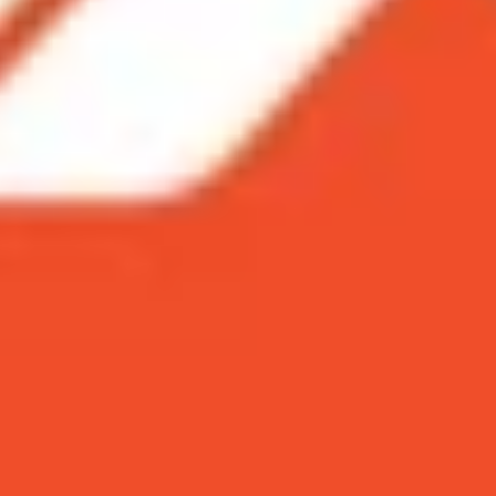
iPhone 14 series giảm cực sốc đến 16 triệu, giá rẻ chỉ từ 12
A giảm 8.1 triệu + trả góp 0%, giá chỉ còn 25.79 triệu đ
riệu + trả góp 0%, giá chỉ còn 18.69 triệu đồng
8 triệu + trả góp 0%, giá chỉ còn 14.19 triệu đồng
hác đang có ưu đãi cực HOT trong tháng 8 này tại XTmob
3
iPhone 14 series giảm cực sốc đến 16 triệu, gi
|
ưu đãi hấp dẫn, giảm đến 16 triệu đồng. Cơ hội vàng để tậ
 từ 12.19 triệu đồng. Với những ưu đãi hấp dẫn
XTmobile
đ
ng bỏ lỡ deal hời này nha iFans ơi, nhanh tay lướt xuống
nhé !!
ảm 8.1 triệu + trả góp 0%, giá chỉ còn 25.79 triệu