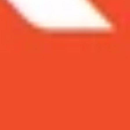
.19 triệu đồng!
ồng
ile:
á rẻ chỉ từ 12.19 triệu đồng!
u ngay một chiếc
iPhone
xịn sò cùng hàng loạt các
em đến, bạn sẽ có thể sở hữu ngay những chiếc
 bên dưới để săn sale ngay những mẫu iPhone 12,
 đồng