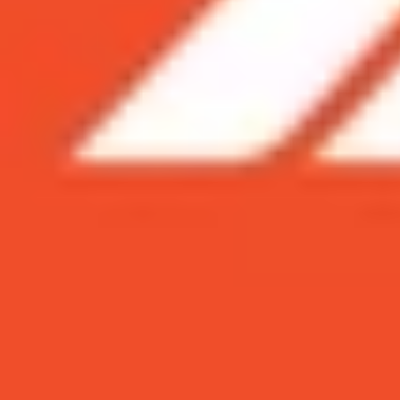
Xem nhanh
Ẩn
1
Xả kho cuối tuần: iPhone 12 | iPhone 13 | 
1.1
iPhone 14 Pro Max 128GB chính hãng VN/
1.2
iPhone 13 Pro Max 128GB cũ giảm 15.8 t
1.3
iPhone 12 Pro Max 128GB cũ giảm đến 6.
1.4
Xem thêm một số mẫu iPhone cao cấp k
Xả kho cuối tuần: iPhone 12
iPhone 1
|
Một ngày thứ 7 cuối tuần bùng nổ với hàng loạt 
tính năng cao cấp khác với mức giá hủy diệt chỉ
điện thoại cao cấp của nhà Apple giá cực rẻ. Đừ
iPhone 13 và iPhone 14 series giá rẻ tại XTmobile 
iPhone 14 Pro Max 128GB chính hãng VN/A gi