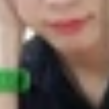
S21 Ultra mang đến thời lượng sử dụng pin cực kỳ ấn tượ
 thế hệ tiền nhiệm Galaxy S20.
xy S21 Ultra mang đến thời lượng sử dụng pin 
cải thiện đáng kể so với thế hệ tiền nhiệm 
 nhiều người cho là đáng giá nhất thế hệ flagship Samsun
hữa hơn rất nhiều so với Galaxy S21 tiêu chuẩn
h từ chip xử lý Exynos 2100 và Snapdragon 888 được sản x
mang đến khả năng tiết kiệm năng lượng hơn. Tuy nhiên, song 