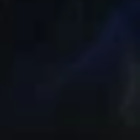
alaxy S20+ có độ phân giải 1440p. Riêng phiên