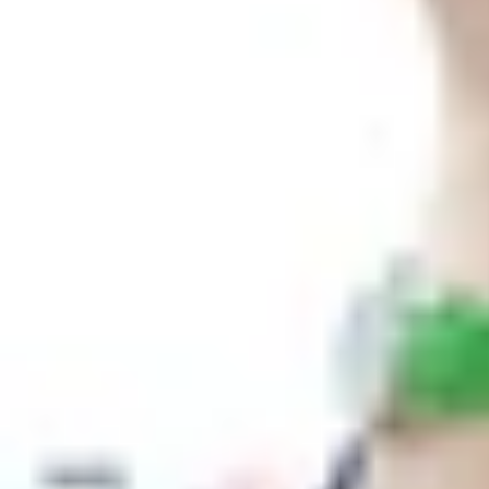
Xem nhanh
Ẩn
1
Trong thử nghiệm mới đây cho thấy Galaxy 
Galaxy S21 series cải thiện đáng kể so với
Trong thử nghiệm mới đây cho thấy Gala
ngờ khi thời lượng pin Galaxy S21 series 
Đánh giá Galaxy S21 5G - phiên bản được
Galaxy S21 Ultra được đánh giá khó sửa c
Thế hệ Galaxy S21 series được cung cấp sức mạn
giúp điện thoại cải thiện về hiệu năng mà còn 
phân giải màn hình.