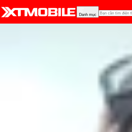
Danh mục
Trang chủ
Tin tức
Tin Mới
Tin Mới
Đánh Giá - Trên Tay
So Sánh
Tư vấn
Khuy
Thời lượng sử dụng pi
Ultra như thế nào?
Nguyễn Phan Thảo Nguyên
Ngày đăng:
27/01/2021
Cập nhật:
27/01/2021