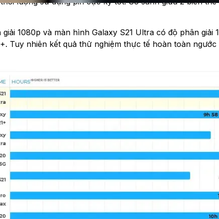
hời lượng sử dụng pin cực kỳ tốt. So sánh giữa 2 biến t
 giải 1080p và màn hình Galaxy S21 Ultra có độ phân giải 1
. Tuy nhiên kết quả thử nghiệm thực tế hoàn toàn ngước l