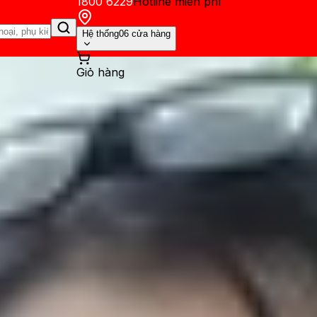
1800 6229
Hotline miễn phí
Hệ thống
06 cửa hàng
Giỏ hàng
ến mãi
Thủ thuật
Hỏi đáp
App - Game
Thông báo
Khách hàng 
n thực tế trên Galaxy S21, Ga