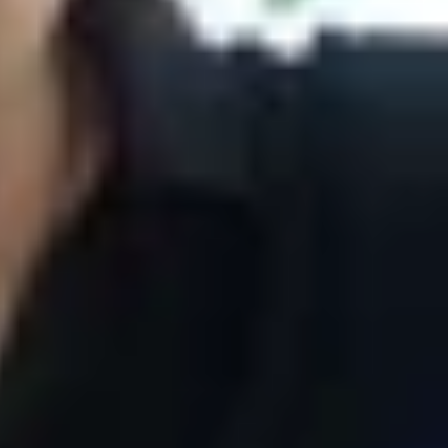
ng. Không có gì bất ngờ khi thời lượng pin
cực kỳ ấn tượng. Không có gì bất
Galaxy S20.
g năm nay
uất trên tiến trình 5nm. Do đó, nó không chỉ
song với đó vẫn còn một số yếu tố khá như độ