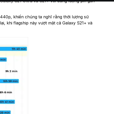
hể Galaxy S21 Ultra và S21+ với dung lượng pin gần
440p, khiến chúng ta nghĩ rằng thời lượng sử
ại, khi flagship này vượt mặt cả Galaxy S21+ và