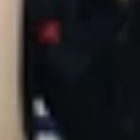
axy S21+ có độ phân giải 1080p, trong khi Galaxy S20 và G