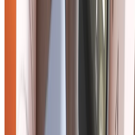
Điện thoại iPhone
iPhone 17 Pro Max
iPhone 17
Pro
iPhone 17
iPhone 16
iPhone 16 Pro Max
iPhone 15
Pro Max
iPhone 15
Điện thoại Samsung
Samsung S26
Ultra
Samsung S26
Samsung S25
iPhone cũ
iPhone 17
cũ
iPhone 16 cũ
iPhone 16 Pro Max cũ
Copyright @2012 HỘ KINH DOANH CỬA HÀNG ĐIỆN THOẠI DI ĐỘNG
XTMOBILE. Số GPKD: 41A8052143 – Cấp ngày 11/05/2023. Địa chỉ: 50
Trần Quang Khải, Phường Tân Định, Quận 1, TP.HCM. Điện thoại:
1800.6229 (Miễn Phí)
Email: xtmobile.sg@gmail.com. Chịu trách nhiệm nội dung: Lê Xuân
Hoà