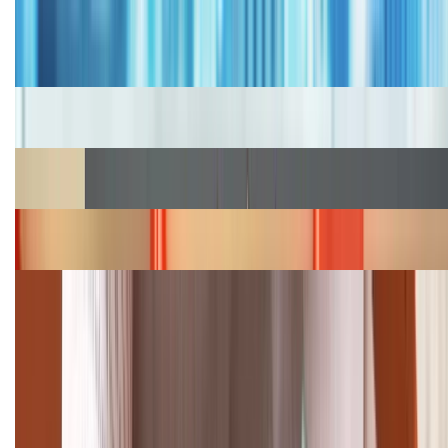
Bảng giá iPhone cũ mới nhất trong tháng 8 năm
2026, giá siêu hấp dẫn
Cập nhật bảng giá iPhone năm 2026: Giá tốt, ưu đãi
hấp dẫn
Cập nhật bảng giá Galaxy S23 (Plus, Ultra) cũ, mới
năm 2026
Bảng giá iPhone 15 cập nhật mới nhất tháng
08/2026
Cập nhật bảng giá điện thoại Samsung tháng 8:
Giảm đến 15.49 triệu
TỔNG ĐÀI HỖ TRỢ
(08H30 - 21H30)