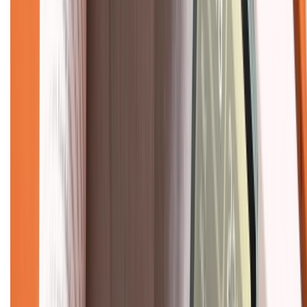
Chính sách bảo hành
Chính sách bảo mật thông tin
Chính sách kiểm hàng
TỔNG ĐÀI HỖ TRỢ
Tư vấn mua hàng (miễn phí):
1800.6229
(08h30 - 21h30)
Khiếu nại - Góp ý:
088.99999.33
(09h00 - 18h00)
Trung tâm bảo hành:
028.710.89898
(08h30 - 21h00)
KẾT NỐI VỚI CHÚNG TÔI