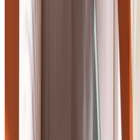
Tư vấn mua hàng (miễn phí):
1800.6229
Khiếu nại - Góp ý:
088.99999.33
Bán hàng doanh nghiệp B2B:
088.99999.22
HỖ TRỢ THANH TOÁN