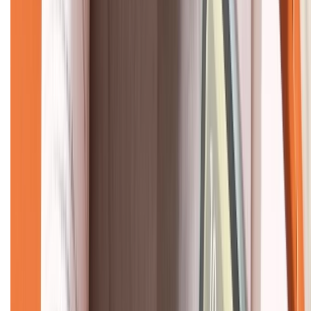
CHỨNG NHẬN
Về chúng tôi
Giới thiệu về XTMobile
Liên hệ hợp tác
Hệ thống cửa hàng bán lẻ
Về trang chủ