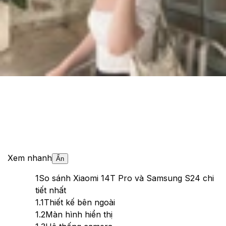
Cập nhật:
30/09/2024
Theo dõi XTMobile trên
Xem nhanh
Ẩn
1
So sánh Xiaomi 14T Pro và Samsung S24 chi
tiết nhất
1.1
Thiết kế bên ngoài
1.2
Màn hình hiển thị