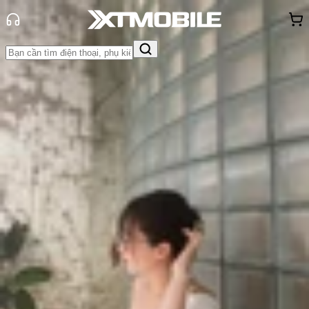
Trang chủ
Tin tức
So Sánh
Tin Mới
Đánh Giá - Trên Tay
So Sánh
Tư vấn
Khuyến
mãi
Thủ thuật
Hỏi đáp
App - Game
Thông báo
Khách
hàng - Sự kiện
So sánh Xiaomi 14T Pro và
Samsung S24: Flagship Android
nào đáng mua hơn?
Triệu Vy
Ngày đăng:
30/09/2024