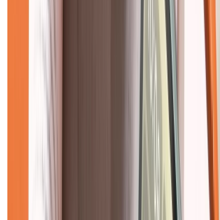
Hỗ trợ khách hàng
Mua hàng trả góp
Mua hàng online
Dịch vụ bảo hành mở rộng
Hình thức thanh toán
Tra cứu bảo hành
Tra cứu điểm XTMember
Hướng dẫn mua hàng trả góp
Dịch vụ bán hàng B2B
Chính sách
Bảo hành mở rộng
Chính sách dùng sản phẩm 7 ngày miễn phí
Chính sách đổi trả