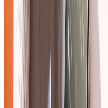
Tra cứu điểm XTMember
Hướng dẫn mua hàng trả góp
Dịch vụ bán hàng B2B
Chính sách
Bảo hành mở rộng
Chính sách dùng sản phẩm 7 ngày miễn phí
Chính sách đổi trả
Chính sách bảo hành
Chính sách bảo mật thông tin
Chính sách kiểm hàng
HỖ TRỢ THANH TOÁN