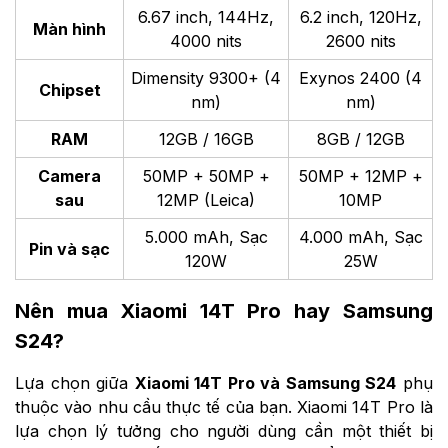
6.67 inch, 144Hz,
6.2 inch, 120Hz,
Màn hình
4000 nits
2600 nits
Dimensity 9300+ (4
Exynos 2400 (4
Chipset
nm)
nm)
RAM
12GB / 16GB
8GB / 12GB
Camera
50MP + 50MP +
50MP + 12MP +
sau
12MP (Leica)
10MP
5.000 mAh, Sạc
4.000 mAh, Sạc
Pin và sạc
120W
25W
Nên mua Xiaomi 14T Pro hay Samsung
S24?
Lựa chọn giữa
Xiaomi 14T Pro và Samsung S24
phụ
thuộc vào nhu cầu thực tế của bạn. Xiaomi 14T Pro là
lựa chọn lý tưởng cho người dùng cần một thiết bị