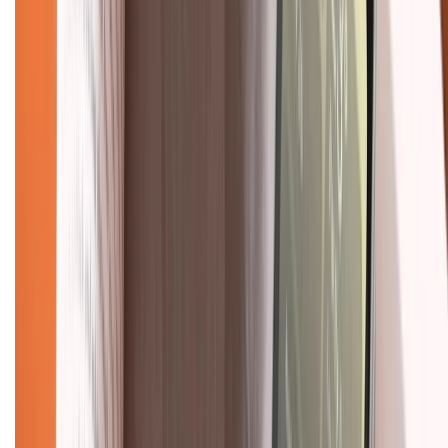
Về chúng tôi
Giới thiệu về XTMobile
Liên hệ hợp tác
Hệ thống cửa hàng bán lẻ
Về trang chủ
Hỗ trợ khách hàng
Mua hàng trả góp
Mua hàng online
Dịch vụ bảo hành mở rộng
Hình thức thanh toán
Tra cứu bảo hành