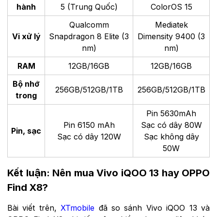
hành
5 (Trung Quốc)
ColorOS 15
Qualcomm
Mediatek
Vi xử lý
Snapdragon 8 Elite (3
Dimensity 9400 (3
nm)
nm)
RAM
12GB/16GB
12GB/16GB
Bộ nhớ
256GB/512GB/1TB
256GB/512GB/1TB
trong
Pin 5630mAh
Pin 6150 mAh
Sạc có dây 80W
Pin, sạc
Sạc có dây 120W
Sạc không dây
50W
Kết luận: Nên mua Vivo iQOO 13 hay OPPO
Find X8?
Bài viết trên,
XTmobile
đã so sánh Vivo iQOO 13 và