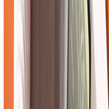
TỔNG ĐÀI HỖ TRỢ
Tư vấn mua hàng (miễn phí):
1800.6229
(08h30 - 21h30)
Khiếu nại - Góp ý:
088.99999.33
(09h00 - 18h00)
Trung tâm bảo hành:
028.710.89898
(08h30 - 21h00)
KẾT NỐI VỚI CHÚNG TÔI
Về chúng tôi