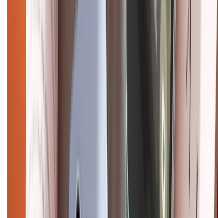
Điện thoại iPhone
iPhone 17 Pro Max
iPhone 17
Pro
iPhone 17
iPhone 16
iPhone 16 Pro Max
iPhone 15
Pro Max
iPhone 15
Điện thoại Samsung
Samsung S26
Ultra
Samsung S26
Samsung S25
iPhone cũ
iPhone 17
cũ
iPhone 16 cũ
iPhone 16 Pro Max cũ
Copyright @2012 HỘ KINH DOANH CỬA HÀNG ĐIỆN THOẠI DI ĐỘNG
XTMOBILE. Số GPKD: 41A8052143 – Cấp ngày 11/05/2023. Địa chỉ: 50
Trần Quang Khải, Phường Tân Định, Quận 1, TP.HCM. Điện thoại:
1800.6229 (Miễn Phí)
Email: xtmobile.sg@gmail.com. Chịu trách nhiệm nội dung: Lê Xuân
Hoà