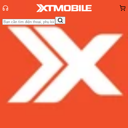
Trang chủ
Tin tức
So Sánh
Tin Mới
Đánh Giá - Trên Tay
So Sánh
Tư vấn
Khuyến
mãi
Thủ thuật
Hỏi đáp
App - Game
Thông báo
Khách
hàng - Sự kiện
So sánh Vivo iQOO 13 và OPPO Find
X8: Tầm giá 16 triệu, nên mua máy
nào?
Admin
Ngày đăng:
02/12/2024