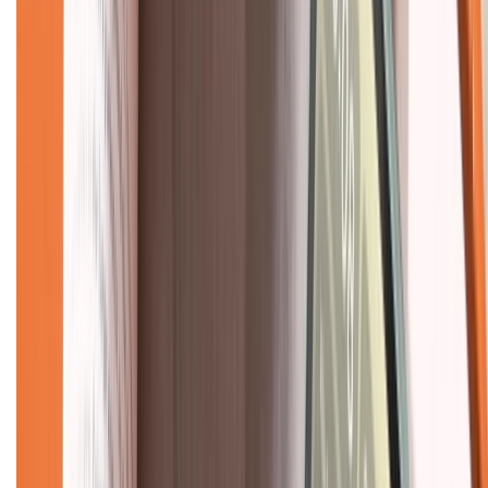
Dịch vụ bảo hành mở rộng
Hình thức thanh toán
Tra cứu bảo hành
Tra cứu điểm XTMember
Hướng dẫn mua hàng trả góp
Dịch vụ bán hàng B2B
Chính sách
Bảo hành mở rộng
Chính sách dùng sản phẩm 7 ngày miễn phí
Chính sách đổi trả
Chính sách bảo hành
Chính sách bảo mật thông tin
Chính sách kiểm hàng