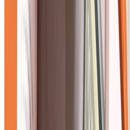
Về chúng tôi
Giới thiệu về XTMobile
Liên hệ hợp tác
Hệ thống cửa hàng bán lẻ
Về trang chủ
Hỗ trợ khách hàng
Mua hàng trả góp
Mua hàng online