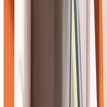
KẾT NỐI VỚI CHÚNG TÔI
CHỨNG NHẬN