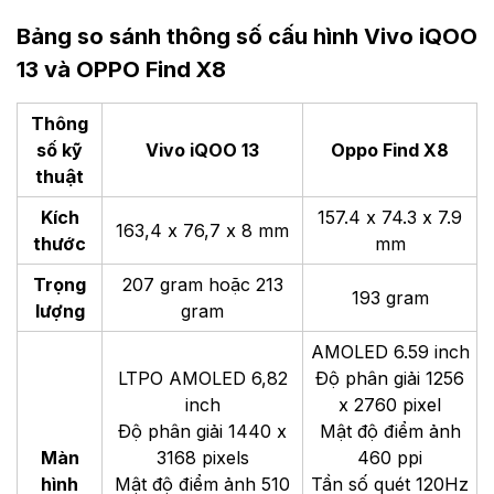
Bảng so sánh thông số cấu hình Vivo iQOO
13 và OPPO Find X8
Thông
số kỹ
Vivo iQOO 13
Oppo Find X8
thuật
Kích
157.4 x 74.3 x 7.9
163,4 x 76,7 x 8 mm
thước
mm
Trọng
207 gram hoặc 213
193 gram
lượng
gram
AMOLED 6.59 inch
LTPO AMOLED 6,82
Độ phân giải 1256
inch
x 2760 pixel
Độ phân giải 1440 x
Mật độ điểm ảnh
Màn
3168 pixels
460 ppi
hình
Mật độ điểm ảnh 510
Tần số quét 120Hz