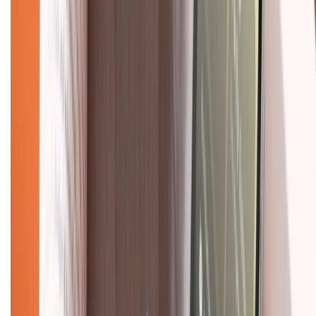
Giới thiệu về XTMobile
Liên hệ hợp tác
Hệ thống cửa hàng bán lẻ
Về trang chủ
Hỗ trợ khách hàng
Mua hàng trả góp
Mua hàng online
Dịch vụ bảo hành mở rộng
Hình thức thanh toán
Tra cứu bảo hành
Tra cứu điểm XTMember
Hướng dẫn mua hàng trả góp
Dịch vụ bán hàng B2B