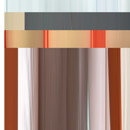
hấp dẫn
Cập nhật bảng giá Galaxy S23 (Plus, Ultra) cũ, mới
năm 2026
Bảng giá iPhone 15 cập nhật mới nhất tháng
08/2026
Cập nhật bảng giá điện thoại Samsung tháng 8:
Giảm đến 15.49 triệu
TỔNG ĐÀI HỖ TRỢ
(08H30 - 21H30)
Tư vấn mua hàng (miễn phí):
1800.6229
Khiếu nại - Góp ý: