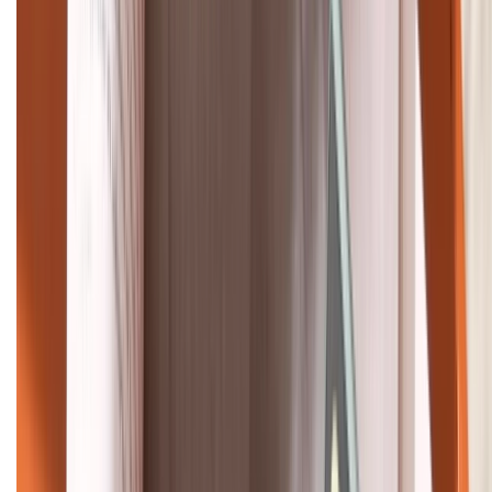
088.99999.33
Bán hàng doanh nghiệp B2B:
088.99999.22
HỖ TRỢ THANH TOÁN