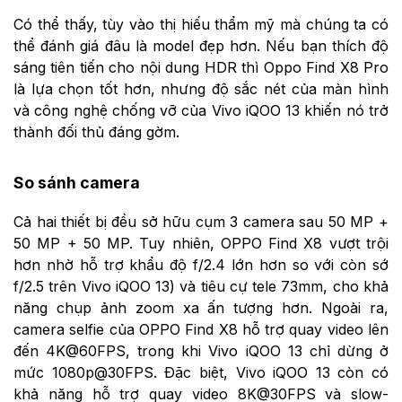
Có thể thấy, tùy vào thị hiếu thẩm mỹ mà chúng ta có
thể đánh giá đâu là model đẹp hơn. Nếu bạn thích độ
sáng tiên tiến cho nội dung HDR thì Oppo Find X8 Pro
là lựa chọn tốt hơn, nhưng độ sắc nét của màn hình
và công nghệ chống vỡ của Vivo iQOO 13 khiến nó trở
thành đối thủ đáng gờm.
So sánh camera
Cả hai thiết bị đều sở hữu cụm 3 camera sau 50 MP +
50 MP + 50 MP. Tuy nhiên, OPPO Find X8 vượt trội
hơn nhờ hỗ trợ khẩu độ f/2.4 lớn hơn so với còn sớ
f/2.5 trên Vivo iQOO 13) và tiêu cự tele 73mm, cho khả
năng chụp ảnh zoom xa ấn tượng hơn. Ngoài ra,
camera selfie của OPPO Find X8 hỗ trợ quay video lên
đến 4K@60FPS, trong khi Vivo iQOO 13 chỉ dừng ở
mức 1080p@30FPS. Đặc biệt, Vivo iQOO 13 còn có
khả năng hỗ trợ quay video 8K@30FPS và slow-