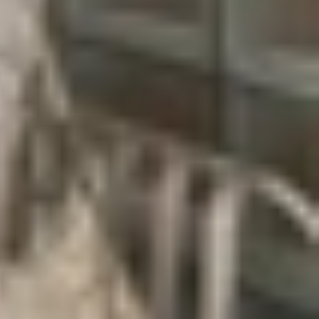
n chủ động (ANC) mạnh mẽ, chất lượng âm thanh
ng ai thường xuyên di chuyển bằng xe máy hoặc
oảng 5.390.000đ, WF-1000XM5 vẫn là lựa chọn phổ