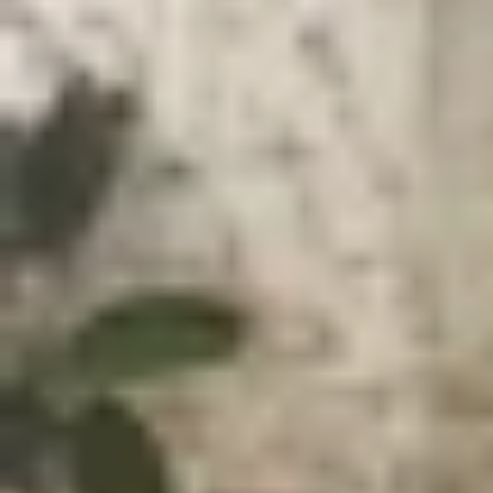
Xem nhanh
Ẩn
1
Giới thiệu tổng quan về Sony WF-100
2
So sánh Sony WF-1000XM6 vs Sony WF-
2.1
Về thiết kế tai nghe và hộp đựng
2.2
Về chất lượng âm thanh
2.3
Về khả năng kết nối và các tính năng 
2.4
Về khả năng chống ồn (ANC)
2.5
Về thời lượng pin
3
Bảng so sánh thông số Sony WF-1000
4
Vậy nên mua Sony WF-1000XM6 hay 
5
Lời kết
Sau nhiều thế hệ phát triển, dòng tai nghe tru
năng chống ồn hàng đầu. Khi thế hệ mới ra mắt
Sony WF-1000XM6 vs Sony WF-1000XM5
dưới 