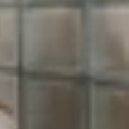
 trong phân khúc nhờ chất lượng âm thanh và khả
p có đủ lớn để nâng cấp hay không. Bài
so sánh
he cao cấp này.