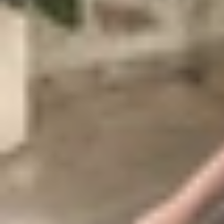
Giới thiệu tổng quan về Sony WF-1
Sony WF-1000XM5 ra mắt vào năm 2023, nhanh c
cân bằng và thiết kế nhỏ gọn. Sản phẩm này đ
phương tiện công cộng, nơi tiếng ồn từ còi xe 
biến cho phân khúc giá dưới 6 triệu đồng.