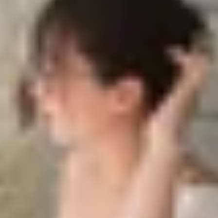
0XM6 và Sony WF-1000XM5
1000XM5 chi tiết
khác
XM6 và Sony WF-1000XM5
Sony WF-1000XM5?
e wireless cao cấp của Sony luôn được xem là chuẩn mực
, nhiều người dùng bắt đầu đặt câu hỏi liệu các nâng cấ
đây sẽ giúp bạn hiểu rõ sự khác biệt giữa hai thế hệ tai ng