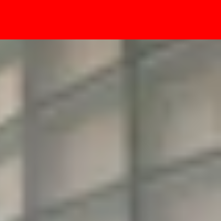
- Sự kiện
nâng cấp gì nổi bật?