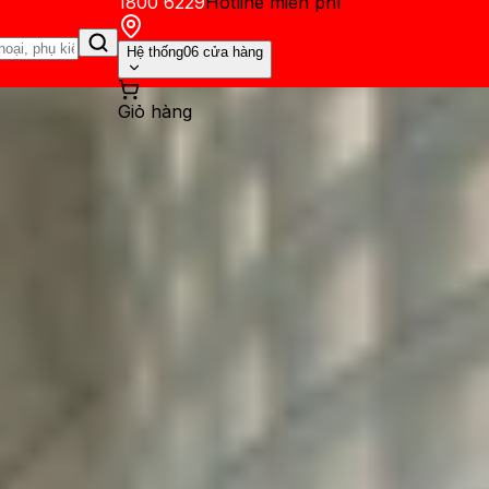
1800 6229
Hotline miễn phí
Hệ thống
06 cửa hàng
Giỏ hàng
ến mãi
Thủ thuật
Hỏi đáp
App - Game
Thông báo
Khách hàng 
M6 vs Sony WF-1000XM5: Có 