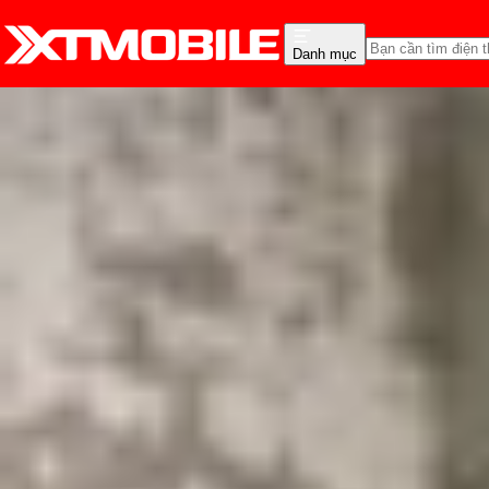
Danh mục
Trang chủ
Tin tức
So Sánh
Tin Mới
Đánh Giá - Trên Tay
So Sánh
Tư vấn
Khuy
So sánh Sony WF-1000X
Triệu Vy
Ngày đăng:
09/03/2026
Cập nhật:
08/07/2026
Theo dõi XTMobile trên