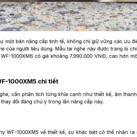
ư một bản nâng cấp tinh tế, không chỉ giữ vững các ưu đi
 của người tiêu dùng. Mẫu tai nghe này được trang bị chip
Nam, WF-1000XM6 có giá khoảng 7.990.000 VNĐ, cao hơn 
F-1000XM5 chi tiết
 nghe, cần phân tích từng khía cạnh như thiết kế, âm than
thay đổi đáng chú ý trong lần nâng cấp này.
y WF-1000XM5 về thiết kế, sự khác biệt có thể nhận ra 