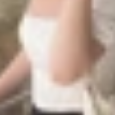
000XM6 và Sony WF-1000XM5
hóng chiếm lĩnh vị trí hàng đầu nhờ khả năng chống ồ
ược đánh giá cao bởi người dùng Việt Nam, đặc biệt nhữ
và đám đông luôn là thách thức. Với giá bán hiện tại kh