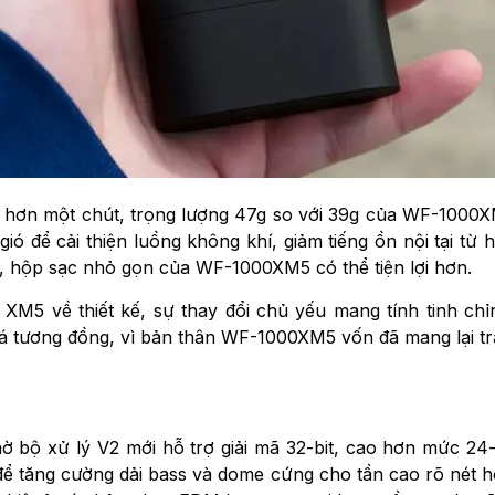
 hơn một chút, trọng lượng 47g so với 39g của WF-1000XM
ió để cải thiện luồng không khí, giảm tiếng ồn nội tại từ 
n, hộp sạc nhỏ gọn của WF-1000XM5 có thể tiện lợi hơn.
5 về thiết kế, sự thay đổi chủ yếu mang tính tinh chỉn
á tương đồng, vì bản thân WF-1000XM5 vốn đã mang lại trả
ờ bộ xử lý V2 mới hỗ trợ giải mã 32-bit, cao hơn mức 
ể tăng cường dải bass và dome cứng cho tần cao rõ nét h