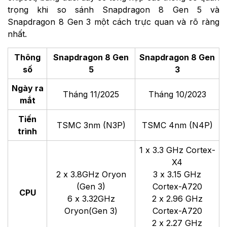
trọng khi so sánh Snapdragon 8 Gen 5 và
Snapdragon 8 Gen 3 một cách trực quan và rõ ràng
nhất.
Thông
Snapdragon 8 Gen
Snapdragon 8 Gen
số
5
3
Ngày ra
Tháng 11/2025
Tháng 10/2023
mắt
Tiến
TSMC 3nm (N3P)
TSMC 4nm (N4P)
trình
1 x 3.3 GHz Cortex-
X4
2 x 3.8GHz Oryon
3 x 3.15 GHz
(Gen 3)
Cortex-A720
CPU
6 x 3.32GHz
2 x 2.96 GHz
Oryon(Gen 3)
Cortex-A720
2 x 2.27 GHz