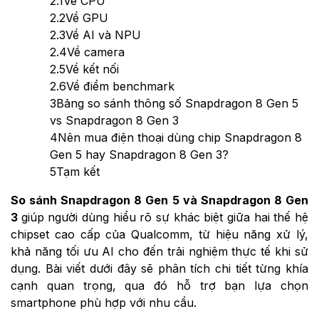
2.1
Về CPU
2.2
Về GPU
2.3
Về AI và NPU
2.4
Về camera
2.5
Về kết nối
2.6
Về điểm benchmark
3
Bảng so sánh thông số Snapdragon 8 Gen 5
vs Snapdragon 8 Gen 3
4
Nên mua điện thoại dùng chip Snapdragon 8
Gen 5 hay Snapdragon 8 Gen 3?
5
Tạm kết
So sánh Snapdragon 8 Gen 5 và Snapdragon 8 Gen
3
giúp người dùng hiểu rõ sự khác biệt giữa hai thế hệ
chipset cao cấp của Qualcomm, từ hiệu năng xử lý,
khả năng tối ưu AI cho đến trải nghiệm thực tế khi sử
dụng. Bài viết dưới đây sẽ phân tích chi tiết từng khía
cạnh quan trọng, qua đó hỗ trợ bạn lựa chọn
smartphone phù hợp với nhu cầu.