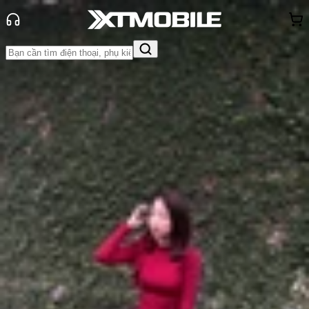
Trang chủ
Tin tức
So Sánh
Tin Mới
Đánh Giá - Trên Tay
So Sánh
Tư vấn
Khuyến
mãi
Thủ thuật
Hỏi đáp
App - Game
Thông báo
Khách
hàng - Sự kiện
So sánh Snapdragon 8 Gen 5 và
Snapdragon 8 Gen 3: Chênh lệch ra
sao?
Anh Thư
Ngày đăng:
06/02/2026