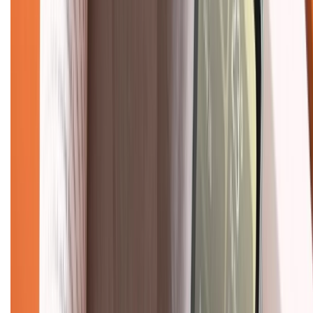
Tư vấn mua hàng (miễn phí):
1800.6229
(08h30 - 21h30)
Khiếu nại - Góp ý:
088.99999.33
(09h00 - 18h00)
Trung tâm bảo hành:
028.710.89898
(08h30 - 21h00)
KẾT NỐI VỚI CHÚNG TÔI
Về chúng tôi
Giới thiệu về XTMobile
Liên hệ hợp tác