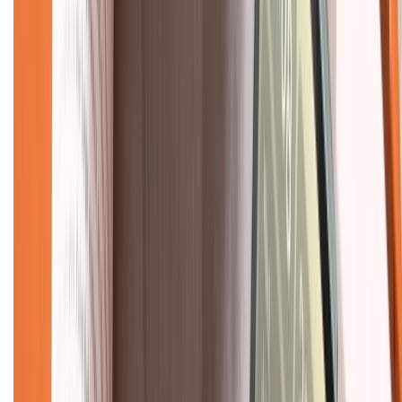
Tra cứu bảo hành
Tra cứu điểm XTMember
Hướng dẫn mua hàng trả góp
Dịch vụ bán hàng B2B
Chính sách
Bảo hành mở rộng
Chính sách dùng sản phẩm 7 ngày miễn phí
Chính sách đổi trả
Chính sách bảo hành
Chính sách bảo mật thông tin
Chính sách kiểm hàng
TỔNG ĐÀI HỖ TRỢ