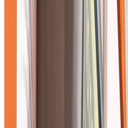
Về chúng tôi
Giới thiệu về XTMobile
Liên hệ hợp tác
Hệ thống cửa hàng bán lẻ
Về trang chủ
Hỗ trợ khách hàng
Mua hàng trả góp
Mua hàng online
Dịch vụ bảo hành mở rộng
Hình thức thanh toán