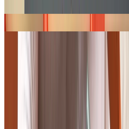
năm 2026
Bảng giá iPhone 15 cập nhật mới nhất tháng
08/2026
Cập nhật bảng giá điện thoại Samsung tháng 8:
Giảm đến 15.49 triệu
TỔNG ĐÀI HỖ TRỢ
(08H30 - 21H30)
Tư vấn mua hàng (miễn phí):
1800.6229
Khiếu nại - Góp ý:
088.99999.33
Bán hàng doanh nghiệp B2B: