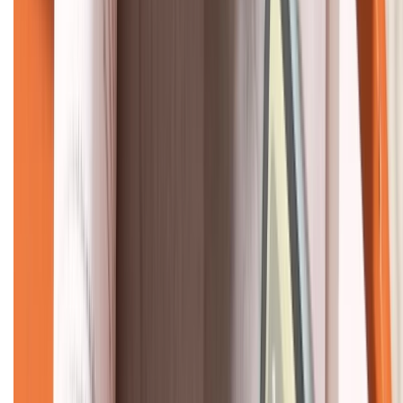
KẾT NỐI VỚI CHÚNG TÔI
CHỨNG NHẬN