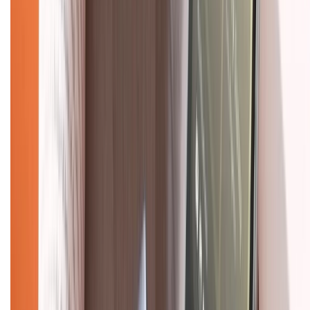
Hệ thống cửa hàng bán lẻ
Về trang chủ
Hỗ trợ khách hàng
Mua hàng trả góp
Mua hàng online
Dịch vụ bảo hành mở rộng
Hình thức thanh toán
Tra cứu bảo hành
Tra cứu điểm XTMember
Hướng dẫn mua hàng trả góp
Dịch vụ bán hàng B2B
Chính sách