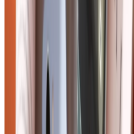
Ultra
Samsung S26
Samsung S25
iPhone cũ
iPhone 17
cũ
iPhone 16 cũ
iPhone 16 Pro Max cũ
Copyright @2012 HỘ KINH DOANH CỬA HÀNG ĐIỆN THOẠI DI ĐỘNG
XTMOBILE. Số GPKD: 41A8052143 – Cấp ngày 11/05/2023. Địa chỉ: 50
Trần Quang Khải, Phường Tân Định, Quận 1, TP.HCM. Điện thoại:
1800.6229 (Miễn Phí)
Email: xtmobile.sg@gmail.com. Chịu trách nhiệm nội dung: Lê Xuân
Hoà