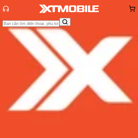
Trang chủ
Tin tức
So Sánh
Tin Mới
Đánh Giá - Trên Tay
So Sánh
Tư vấn
Khuyến
mãi
Thủ thuật
Hỏi đáp
App - Game
Thông báo
Khách
hàng - Sự kiện
So sánh Samsung S22 Ultra và
Samsung Z Fold4: Gà cùng một mẹ
liệu có đá nhau?
Admin
Ngày đăng:
04/09/2022