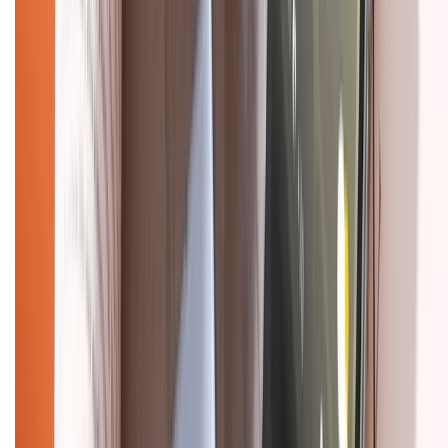
Bảo hành mở rộng
Chính sách dùng sản phẩm 7 ngày miễn phí
Chính sách đổi trả
Chính sách bảo hành
Chính sách bảo mật thông tin
Chính sách kiểm hàng
HỖ TRỢ THANH TOÁN