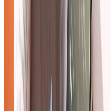
Hình thức thanh toán
Tra cứu bảo hành
Tra cứu điểm XTMember
Hướng dẫn mua hàng trả góp
Dịch vụ bán hàng B2B
Chính sách
Bảo hành mở rộng
Chính sách dùng sản phẩm 7 ngày miễn phí
Chính sách đổi trả
Chính sách bảo hành
Chính sách bảo mật thông tin
Chính sách kiểm hàng