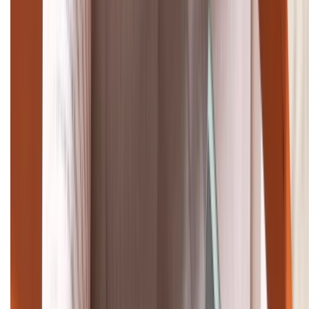
Tư vấn mua hàng (miễn phí):
1800.6229
Khiếu nại - Góp ý:
088.99999.33
Bán hàng doanh nghiệp B2B:
088.99999.22
HỖ TRỢ THANH TOÁN