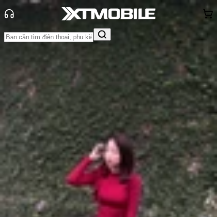
Trang chủ
Tin tức
So Sánh
Tin Mới
Đánh Giá - Trên Tay
So Sánh
Tư vấn
Khuyến
mãi
Thủ thuật
Hỏi đáp
App - Game
Thông báo
Khách
hàng - Sự kiện
So sánh Samsung Galaxy Buds 4
Pro và Galaxy Buds 4: Có nên mua
bản Pro?
Anh Thư
Ngày đăng:
29/03/2026