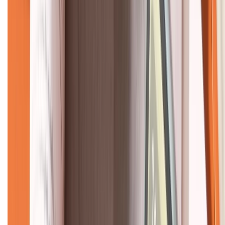
CHỨNG NHẬN
Về chúng tôi
Giới thiệu về XTMobile
Liên hệ hợp tác
Hệ thống cửa hàng bán lẻ