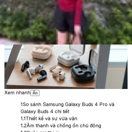
Cập nhật:
29/03/2026
Theo dõi XTMobile trên
Xem nhanh
Ẩn
1
So sánh Samsung Galaxy Buds 4 Pro và
Galaxy Buds 4 chi tiết
1.1
Thiết kế và sự vừa vặn
1.2
Âm thanh và chống ồn chủ động