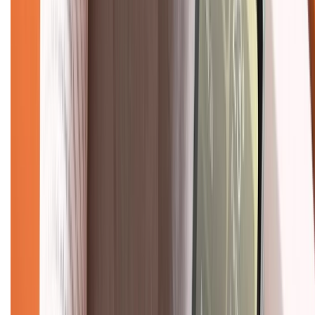
KẾT NỐI VỚI CHÚNG TÔI
Về chúng tôi
Giới thiệu về XTMobile
Liên hệ hợp tác
Hệ thống cửa hàng bán lẻ
Về trang chủ
Hỗ trợ khách hàng
Mua hàng trả góp
Mua hàng online
Dịch vụ bảo hành mở rộng