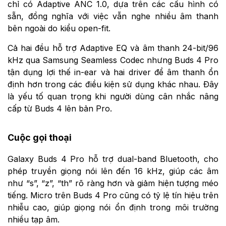
chỉ có Adaptive ANC 1.0, dựa trên các cấu hình có
sẵn, đồng nghĩa với việc vẫn nghe nhiều âm thanh
bên ngoài do kiểu open-fit.
Cả hai đều hỗ trợ Adaptive EQ và âm thanh 24-bit/96
kHz qua Samsung Seamless Codec nhưng Buds 4 Pro
tận dụng lợi thế in-ear và hai driver để âm thanh ổn
định hơn trong các điều kiện sử dụng khác nhau. Đây
là yếu tố quan trọng khi người dùng cân nhắc nâng
cấp từ Buds 4 lên bản Pro.
Cuộc gọi thoại
Galaxy Buds 4 Pro hỗ trợ dual-band Bluetooth, cho
phép truyền giọng nói lên đến 16 kHz, giúp các âm
như “s”, “z”, “th” rõ ràng hơn và giảm hiện tượng méo
tiếng. Micro trên Buds 4 Pro cũng có tỷ lệ tín hiệu trên
nhiễu cao, giúp giọng nói ổn định trong môi trường
nhiều tạp âm.