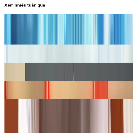
Xem nhiều tuần qua
Tư vấn
Bảng giá iPhone cũ mới nhất trong tháng 8 năm
2026, giá siêu hấp dẫn
Cập nhật bảng giá iPhone năm 2026: Giá tốt, ưu đãi
hấp dẫn
Cập nhật bảng giá Galaxy S23 (Plus, Ultra) cũ, mới
năm 2026
Bảng giá iPhone 15 cập nhật mới nhất tháng
08/2026
Cập nhật bảng giá điện thoại Samsung tháng 8:
Giảm đến 15.49 triệu
TỔNG ĐÀI HỖ TRỢ
(08H30 - 21H30)