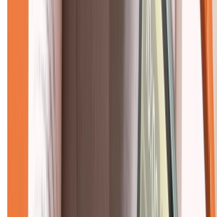
Về trang chủ
Hỗ trợ khách hàng
Mua hàng trả góp
Mua hàng online
Dịch vụ bảo hành mở rộng
Hình thức thanh toán
Tra cứu bảo hành
Tra cứu điểm XTMember
Hướng dẫn mua hàng trả góp
Dịch vụ bán hàng B2B
Chính sách
Bảo hành mở rộng