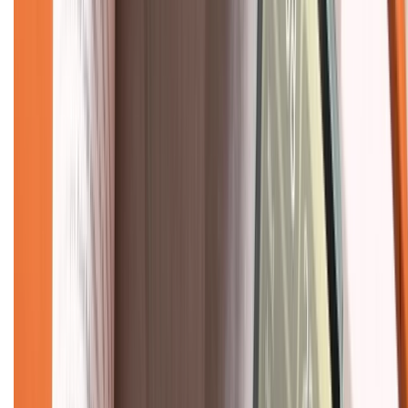
Chính sách dùng sản phẩm 7 ngày miễn phí
Chính sách đổi trả
Chính sách bảo hành
Chính sách bảo mật thông tin
Chính sách kiểm hàng
TỔNG ĐÀI HỖ TRỢ
Tư vấn mua hàng (miễn phí):
1800.6229
(08h30 - 21h30)
Khiếu nại - Góp ý:
088.99999.33
(09h00 - 18h00)
Trung tâm bảo hành:
028.710.89898
(08h30 - 21h00)