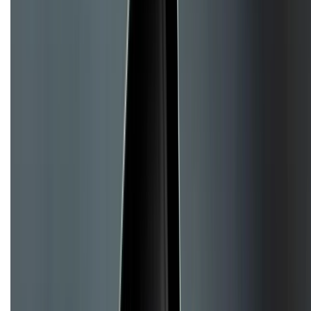
Chính sách bảo mật thông tin
Chính sách kiểm hàng
TỔNG ĐÀI HỖ TRỢ
Tư vấn mua hàng (miễn phí):
1800.6229
(08h30 - 21h30)
Khiếu nại - Góp ý:
088.99999.33
(09h00 - 18h00)
Trung tâm bảo hành:
028.710.89898
(08h30 - 21h00)
KẾT NỐI VỚI CHÚNG TÔI