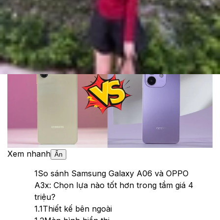
Cập nhật:
24/10/2024
Theo dõi XTMobile trên
Xem nhanh
Ẩn
1
So sánh Samsung Galaxy A06 và OPPO
A3x: Chọn lựa nào tốt hơn trong tầm giá 4
triệu?
1.1
Thiết kế bên ngoài