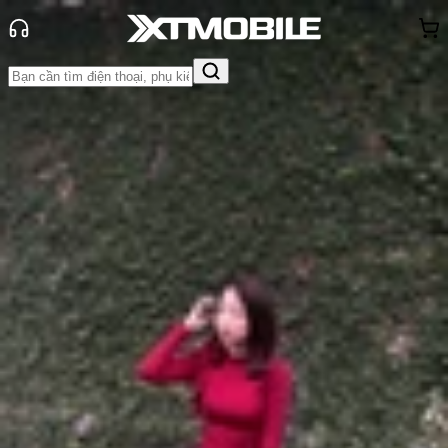
Trang chủ
Tin tức
So Sánh
Tin Mới
Đánh Giá - Trên Tay
So Sánh
Tư vấn
Khuyến
mãi
Thủ thuật
Hỏi đáp
App - Game
Thông báo
Khách
hàng - Sự kiện
So sánh Samsung Galaxy A06 và
OPPO A3x: Đâu là mẫu smartphone
tốt hơn?
Anh Thư
Ngày đăng:
24/10/2024