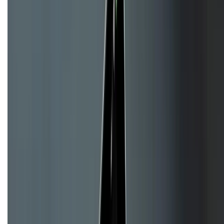
CHỨNG NHẬN
Về chúng tôi
Giới thiệu về XTMobile
Liên hệ hợp tác
Hệ thống cửa hàng bán lẻ
Về trang chủ