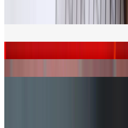
Bảng giá Samsung S24 Ultra tại XTmobile tháng 8,
giảm sâu, ưu đãi bất ngờ
Cấu hình Samsung Galaxy Z Flip 8: Ra mắt với hai
phiên bản chip khác nhau
Siêu sale 8.8 - Săn deal rẻ vô đối: Mua điện thoại
giảm thêm đến 400K tại XTmobile!
Nên mua iPhone VN/A hay LL/A: So sánh chi tiết
máy nào tốt hơn?
Đây là cách sử dụng nút Action Button trên iPhone
hiệu quả hơn!
TỔNG ĐÀI HỖ TRỢ
(08H30 - 21H30)