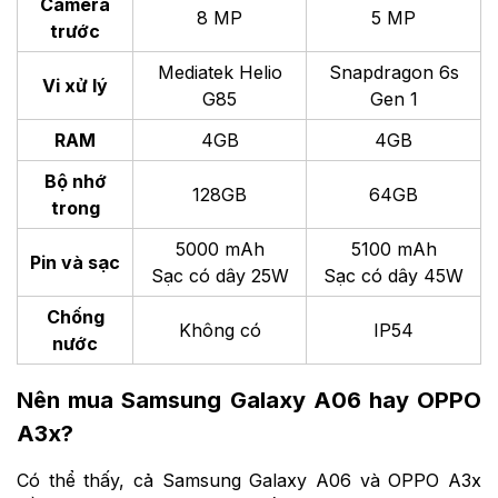
Camera
8 MP
5 MP
trước
Mediatek Helio
Snapdragon 6s
Vi xử lý
G85
Gen 1
RAM
4GB
4GB
Bộ nhớ
128GB
64GB
trong
5000 mAh
5100 mAh
Pin và sạc
Sạc có dây 25W
Sạc có dây 45W
Chống
Không có
IP54
nước
Nên mua Samsung Galaxy A06 hay OPPO
A3x?
Có thể thấy, cả Samsung Galaxy A06 và OPPO A3x