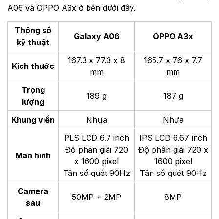
A06 và OPPO A3x ở bên dưới đây.
Thông số
Galaxy A06
OPPO A3x
kỹ thuật
167.3 x 77.3 x 8
165.7 x 76 x 7.7
Kích thước
mm
mm
Trọng
189 g
187 g
lượng
Khung viền
Nhựa
Nhựa
PLS LCD 6.7 inch
IPS LCD 6.67 inch
Độ phân giải
720
Độ phân giải 720 x
Màn hình
x 1600 pixel
1600 pixel
Tần số quét 90Hz
Tần số quét 90Hz
Camera
50MP + 2MP
8MP
sau