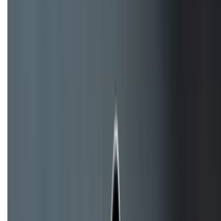
Tư vấn mua hàng (miễn phí):
1800.6229
Khiếu nại - Góp ý:
088.99999.33
Bán hàng doanh nghiệp B2B:
088.99999.22
HỖ TRỢ THANH TOÁN