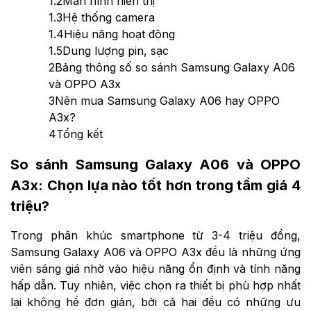
1.2
Màn hình hiển thị
1.3
Hệ thống camera
1.4
Hiệu năng hoạt động
1.5
Dung lượng pin, sạc
2
Bảng thông số so sánh Samsung Galaxy A06
và OPPO A3x
3
Nên mua Samsung Galaxy A06 hay OPPO
A3x?
4
Tổng kết
So sánh Samsung Galaxy A06 và OPPO
A3x: Chọn lựa nào tốt hơn trong tầm giá 4
triệu?
Trong phân khúc smartphone từ 3-4 triệu đồng,
Samsung Galaxy A06 và OPPO A3x đều là những ứng
viên sáng giá nhờ vào hiệu năng ổn định và tính năng
hấp dẫn. Tuy nhiên, việc chọn ra thiết bị phù hợp nhất
lại không hề đơn giản, bởi cả hai đều có những ưu