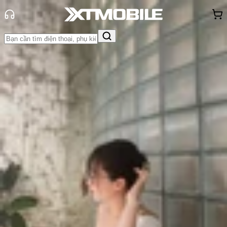
Trang chủ
Tin tức
So Sánh
Tin Mới
Đánh Giá - Trên Tay
So Sánh
Tư vấn
Khuyến
mãi
Thủ thuật
Hỏi đáp
App - Game
Thông báo
Khách
hàng - Sự kiện
So sánh OnePlus 15 và iPhone 17
Pro Max: Nên mua máy nào?
Triệu Vy
Ngày đăng:
30/10/2025
Cập nhật:
30/10/2025