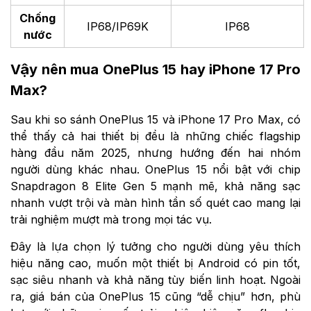
Camera góc siêu rộng:
rộng: 50 MP,
50 MP, f/2.0, 16mm,
f/2.0, 16mm, 116˚
116˚
Pin 7.300 mAh
Pin 5.088 mAh (bản e-
Sạc nhanh có dây
SIM)
Pin và
120W, nạp 50%
Nạp 50% pin trong 20
sạc
pin trong 15 phút
phút
Sạc không dây
Sạc không dây
50W
MagSafe/Qi2 25W
Chống
IP68/IP69K
IP68
nước
Vậy nên mua OnePlus 15 hay iPhone 17 Pro
Max?
Sau khi so sánh OnePlus 15 và iPhone 17 Pro Max, có
thể thấy cả hai thiết bị đều là những chiếc flagship
hàng đầu năm 2025, nhưng hướng đến hai nhóm