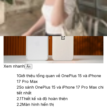
Theo dõi XTMobile trên
Xem nhanh
Ẩn
1
Giới thiệu tổng quan về OnePlus 15 và iPhone
17 Pro Max
2
So sánh OnePlus 15 và iPhone 17 Pro Max chi
tiết nhất
2.1
Thiết kế và độ hoàn thiện
2.2
Màn hình hiển thị