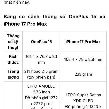
Trog khi đó, iPhone 17 Pro Max được trang bị viên pin
5.088 mAh, cho thời lượng phát video lên đến 37 giờ,
lướt web hơn 22 giờ. Máy hỗ trợ sạc nhanh USB-C
60W, giúp làm đầy 50% pin sau 20 phút, kết hợp
MagSafe và Qi2 cải thiện tốc độ sạc không dây. Tuy
không sạc nhanh như OnePlus 15, nhưng iPhone 17
Pro Max vẫn nằm trong top những máy có pin tốt
nhất hiện nay.
Bảng so sánh thông số OnePlus 15 và
iPhone 17 Pro Max
Thông
số kỹ
OnePlus 15
iPhone 17 Pro Max
thuật