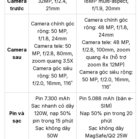
Qualcomm
Vi xử lý
Snapdragon 8
Apple A19 Pro (3 nm)
Elite Gen 5 (3 nm)
RAM
12GB/16GB
12GB
Bộ nhớ
256GB/512GB/1TB
256GB/512GB/1TB
/2TB
trong
Camera
32MP, f/2.4,
18MP multi-aspect,
trước
21mm
f/1.9, 20mm
Camera chính góc
Camera chính góc
rộng: 48 MP, f/1.8,
rộng: 50 MP,
24mm
f/1.8, 24mm
Camera tele: 48 MP,
Camera tele: 50
Camera
f/2.8, 100mm, zoom
MP, f/2.8, 80mm,
sau
quang 4x (hỗ trợ
zoom quang 3.5X
zoom 8x 12MP)
Camera góc siêu