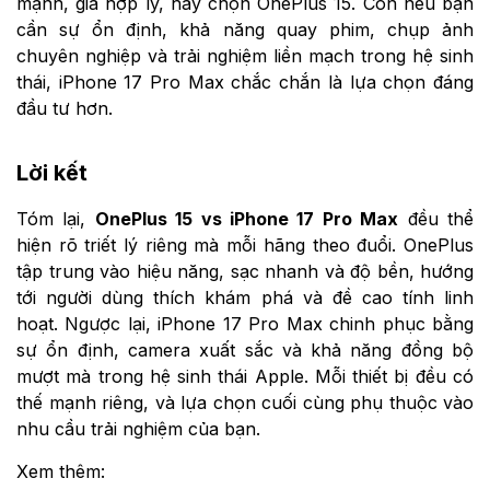
iPhone 17 Pro Max 256GB Chính Hãng
33.499.000 đ
37.990.000 đ
-
12
%
Xem chi tiết
Xem chi tiết
Nếu bạn muốn một chiếc máy Android hiệu năng
mạnh, giá hợp lý, hãy chọn OnePlus 15. Còn nếu bạn
cần sự ổn định, khả năng quay phim, chụp ảnh
chuyên nghiệp và trải nghiệm liền mạch trong hệ sinh
thái, iPhone 17 Pro Max chắc chắn là lựa chọn đáng
đầu tư hơn.
Lời kết
Tóm lại,
OnePlus 15 vs iPhone 17 Pro Max
đều thể
hiện rõ triết lý riêng mà mỗi hãng theo đuổi. OnePlus