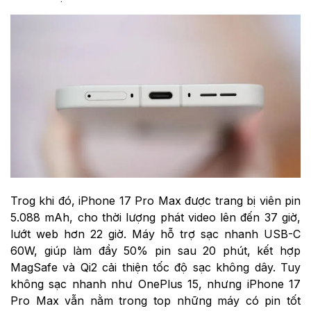
Dung lượng pin và tốc độ sạc
OnePlus 15 sở hữu viên pin 7.300 mAh, con số vượt
xa hầu hết flagship khác. Với công nghệ sạc nhanh
120W, máy có thể nạp đầy chỉ trong khoảng 25 phút.
Sạc không dây 50W và sạc ngược 10W giúp người
dùng linh hoạt hơn khi sử dụng phụ kiện. Dù chơi
game liên tục, máy vẫn duy trì nhiệt độ mát và hiệu
suất ổn định.