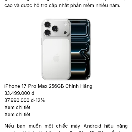
Trong khi đó, iPhone 17 Pro Max lại hướng đến sự ổn
định và hoàn thiện ở mọi khía cạnh. Chip A19 Pro cho
hiệu năng mạnh mẽ, camera quay chụp chuyên
nghiệp và hệ sinh thái Apple đồng bộ chặt chẽ giúp tối
ưu trải nghiệm sử dụng lâu dài. Đây là lựa chọn đáng
giá cho người dùng cần một thiết bị bền bỉ, bảo mật
cao và được hỗ trợ cập nhật phần mềm nhiều năm.