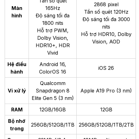
Kích
161.4 x 76.7 x 8.1
163.4 x 78 x 8.8 mm
thước
mm
Trọng
211 hoặc 215 gram
233 gram
lượng
(tùy phiên bản)
LTPO AMOLED
6.78 inch
LTPO Super Retina
Độ phân giải
1272
XDR OLED
x 2772 pixel
Độ phân giải 1320 x
Tần số quét
2868 pixel
Màn
165Hz
Tần số quét 120Hz
hình
Độ sáng tối đa
Độ sáng tối đa 3000
1800 nits
nits
Hỗ trợ PWM,
Hỗ trợ HDR10, Dolby
Dolby Vision,
Vision, AOD
HDR10+, HDR
Vivid
Hệ điều
Android 16,
iOS 26
hành
ColorOS 16