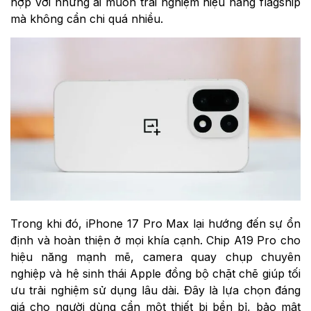
người dùng khác nhau. OnePlus 15 nổi bật với chip
Snapdragon 8 Elite Gen 5 mạnh mẽ, khả năng sạc
nhanh vượt trội và màn hình tần số quét cao mang lại
trải nghiệm mượt mà trong mọi tác vụ.
Đây là lựa chọn lý tưởng cho người dùng yêu thích
hiệu năng cao, muốn một thiết bị Android có pin tốt,
sạc siêu nhanh và khả năng tùy biến linh hoạt. Ngoài
ra, giá bán của OnePlus 15 cũng “dễ chịu” hơn, phù
hợp với những ai muốn trải nghiệm hiệu năng flagship
mà không cần chi quá nhiều.