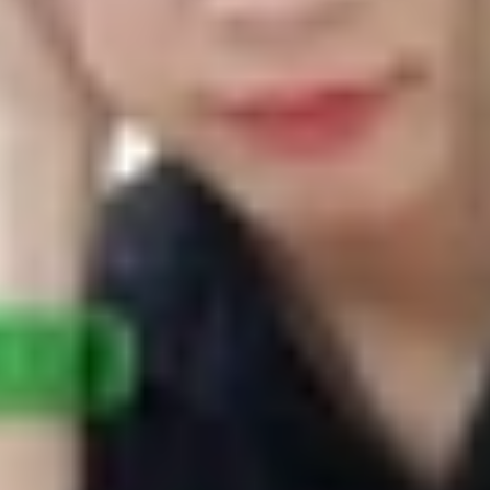
Samsung Galaxy A6(2018) bạn sẽ thấy giữa hai sản phẩm là
từ hệ điều hành iOS, thì Galaxy A6 lại mang đến cho ngư
ực kì dễ chịu trong tầm giá 6 triệu hứa hẹn là món hời tr
ánh dưới đây cùng XTmobile.
à Samsung Galaxy A6(2018)
ệu có sự khác nhau giữa iPhone 6s và A6
hơn iPhone 6s?
à Samsung Galaxy A6(2018) bạn sẽ thấy giữa hai
ến sự ổn định mượt mà từ hệ điều hành iOS, th