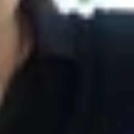
 flagship một thời và một tân binh mới toanh.
ời dùng sự tùy biến mạnh mẽ,mới mẻ từ Android.
ong phân khúc giá tầm trung. Thế nhưng, sản phẩm
 sản phẩm là flagship một thời và một
ì Galaxy A6 lại mang đến cho người