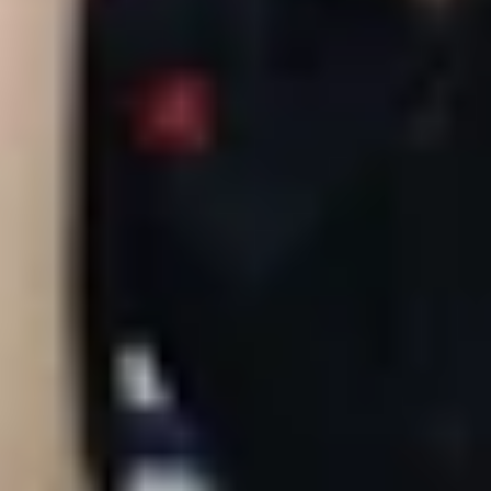
roid. Và giờ đây, cả hai siêu phẩm đều có giá c
m trung. Thế nhưng, sản phẩm nào phù hợp với 
amsung Galaxy A6(2018)
dụng, iPhone 6s có màn 4.7 inch nhỏ hơn so với màn hình 
có bàn tay nhỏ nhắn. Thế nhưng, Galaxy A6 với lợi thế mà
 chơi game, lướt web...bởi màn hình rộng hơn.