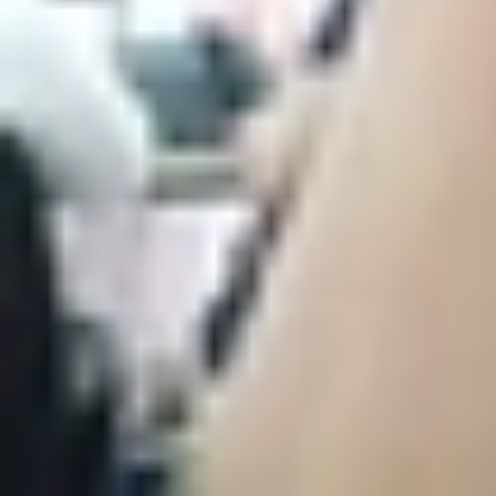
dùng sự tùy biến mạnh mẽ,mới mẻ từ And
hẹn là món hời trong phân khúc giá tầ
cùng XTmobile.
So sánh về màn hình giữa iPhone 6s và S
Về trải nghiệm thực tế trong quá trình mình sử 
giác cầm nắm gọn gàng hơn phù hợp với các bạn 
trải nghiệm tốt hơn cho người dùng khi xem phim