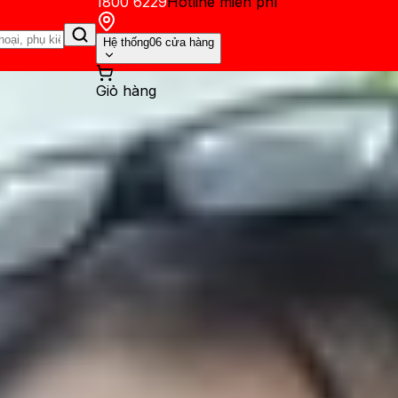
1800 6229
Hotline miễn phí
Hệ thống
06 cửa hàng
Giỏ hàng
ến mãi
Thủ thuật
Hỏi đáp
App - Game
Thông báo
Khách hàng 
laxy A6(2018): Khi hai ông l