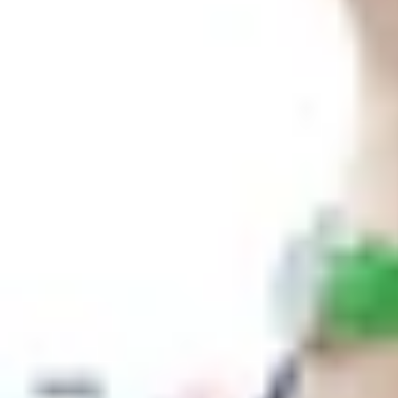
Xem nhanh
Ẩn
1
Khi nhắc đến hai sản phẩm iPhone 6S và 
Nếu iPhone mang đến sự ổn định mượt mà 
Và giờ đây, cả hai siêu phẩm đều có giá c
nào phù hợp với bạn thì hãy xem bài so s
1.1
So sánh về màn hình giữa iPhone 6s v
1.2
Về Phần cứng và dung lượng lưu trữ li
1.3
Camera - Samsung Galaxy A6 nổi trội 
1.4
Pin – Sự chênh lệch liệu có khác biệt ?
1.5
Tạm kết
Khi nhắc đến hai sản phẩm iPhone 6S v
tân binh mới toanh. Nếu iPhone mang đ