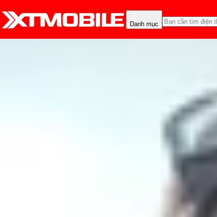
Danh mục
Trang chủ
Tin tức
So Sánh
Tin Mới
Đánh Giá - Trên Tay
So Sánh
Tư vấn
Khuy
So sánh iPhone 6s và Ga
khúc tầm trung
Nguyễn Phan Thảo Nguyên
Ngày đăng:
20/08/2018
Cập nhật:
20/08/2018