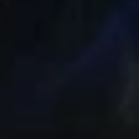
ực kì dễ chịu trong tầm giá 6 triệu hứa
bạn thì hãy xem bài so sánh dưới đây
5.6 inch trên Samsung Galay A6 vì thế cho cảm
n hình tràn viền đang là xu hướng lại mang đến