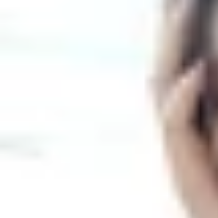
Theo dõi XTMobile trên