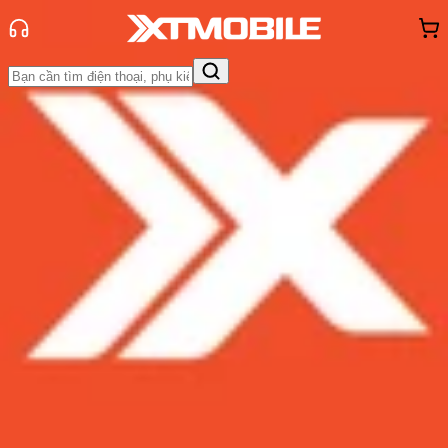
Trang chủ
Tin tức
So Sánh
Tin Mới
Đánh Giá - Trên Tay
So Sánh
Tư vấn
Khuyến
mãi
Thủ thuật
Hỏi đáp
App - Game
Thông báo
Khách
hàng - Sự kiện
So sánh iPhone 6S Lock và Galaxy
J7 Prime ở tầm giá 6 triệu
Admin
Ngày đăng:
08/08/2017
Cập nhật:
24/05/2026