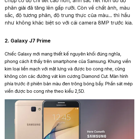
chụp có độ chi tiết cao hơn, ảnh sắc nét hơn do độ
phân giải đã tăng lên gấp rưỡi. Còn về chất ảnh, màu
sắc, độ tương phản, độ trung thực của màu... thì hầu
như không khác biệt so với cái camera 8MP trước kia.
2. Galaxy J7 Prime
Chiếc Galaxy mới mang thiết kế nguyên khối đúng nghĩa,
phong cách ít thấy trên smartphone của Samsung. Khung viền
kim loại liền mạch với mặt lưng và được bo cong nhẹ, cũng
không còn các đường vát kim cương Diamond Cut. Màn hình
phía trước ở phiên bản màu đen trông bóng bẩy. Phần sát mép
viền được bo cong nhẹ theo kiểu 2,5D.