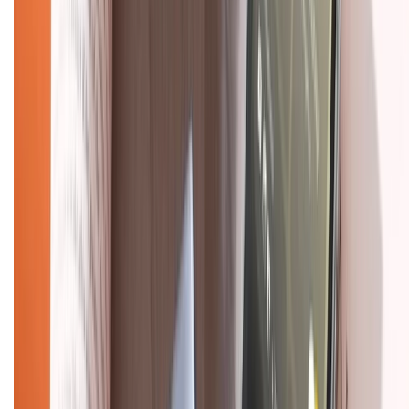
028.710.89898
(08h30 - 21h00)
KẾT NỐI VỚI CHÚNG TÔI
Về chúng tôi
Giới thiệu về XTMobile
Liên hệ hợp tác
Hệ thống cửa hàng bán lẻ
Về trang chủ
Hỗ trợ khách hàng
Mua hàng trả góp