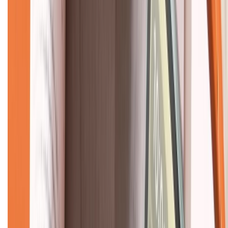
CHỨNG NHẬN
Về chúng tôi
Giới thiệu về XTMobile