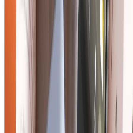
Mua hàng online
Dịch vụ bảo hành mở rộng
Hình thức thanh toán
Tra cứu bảo hành
Tra cứu điểm XTMember
Hướng dẫn mua hàng trả góp
Dịch vụ bán hàng B2B
Chính sách
Bảo hành mở rộng
Chính sách dùng sản phẩm 7 ngày miễn phí
Chính sách đổi trả
Chính sách bảo hành
Chính sách bảo mật thông tin