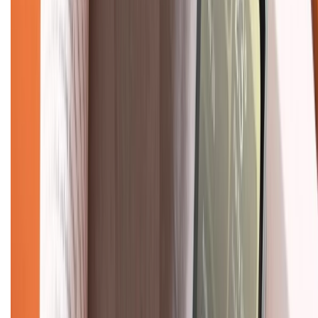
Chính sách
Bảo hành mở rộng
Chính sách dùng sản phẩm 7 ngày miễn phí
Chính sách đổi trả
Chính sách bảo hành
Chính sách bảo mật thông tin
Chính sách kiểm hàng
TỔNG ĐÀI HỖ TRỢ
Tư vấn mua hàng (miễn phí):
1800.6229
(08h30 - 21h30)
Khiếu nại - Góp ý:
088.99999.33
(09h00 - 18h00)
Trung tâm bảo hành: