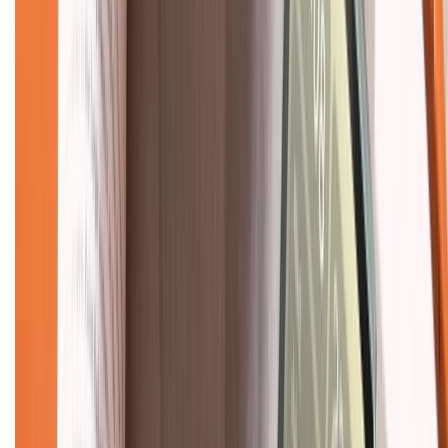
Liên hệ hợp tác
Hệ thống cửa hàng bán lẻ
Về trang chủ
Hỗ trợ khách hàng
Mua hàng trả góp
Mua hàng online
Dịch vụ bảo hành mở rộng
Hình thức thanh toán
Tra cứu bảo hành
Tra cứu điểm XTMember
Hướng dẫn mua hàng trả góp
Dịch vụ bán hàng B2B