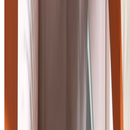
TỔNG ĐÀI HỖ TRỢ
(08H30 - 21H30)
Tư vấn mua hàng (miễn phí):
1800.6229
Khiếu nại - Góp ý:
088.99999.33
Bán hàng doanh nghiệp B2B:
088.99999.22
HỖ TRỢ THANH TOÁN