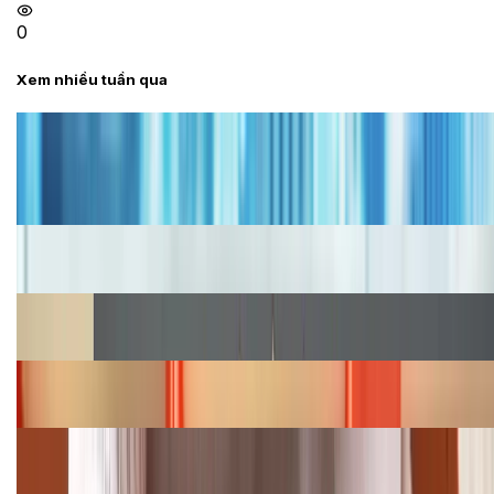
0
Xem nhiều tuần qua
Tư vấn
Bảng giá iPhone cũ mới nhất trong tháng 8 năm
2026, giá siêu hấp dẫn
Cập nhật bảng giá iPhone năm 2026: Giá tốt, ưu đãi
hấp dẫn
Cập nhật bảng giá Galaxy S23 (Plus, Ultra) cũ, mới
năm 2026
Bảng giá iPhone 15 cập nhật mới nhất tháng
08/2026
Cập nhật bảng giá điện thoại Samsung tháng 8:
Giảm đến 15.49 triệu