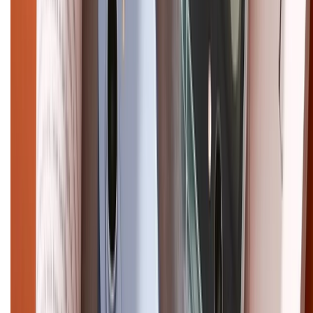
Điện thoại iPhone
iPhone 17 Pro Max
iPhone 17
Pro
iPhone 17
iPhone 16
iPhone 16 Pro Max
iPhone 15
Pro Max
iPhone 15
Điện thoại Samsung
Samsung S26
Ultra
Samsung S26
Samsung S25
iPhone cũ
iPhone 17
cũ
iPhone 16 cũ
iPhone 16 Pro Max cũ
Copyright @2012 HỘ KINH DOANH CỬA HÀNG ĐIỆN THOẠI DI ĐỘNG
XTMOBILE. Số GPKD: 41A8052143 – Cấp ngày 11/05/2023. Địa chỉ: 50
Trần Quang Khải, Phường Tân Định, Quận 1, TP.HCM. Điện thoại:
1800.6229 (Miễn Phí)
Email: xtmobile.sg@gmail.com. Chịu trách nhiệm nội dung: Lê Xuân
Hoà