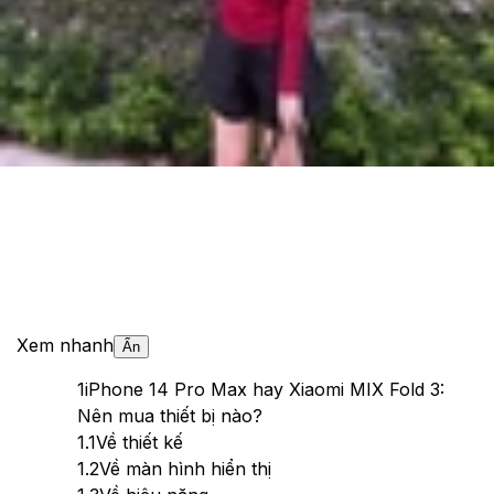
Cập nhật:
28/05/2026
Theo dõi XTMobile trên
Xem nhanh
Ẩn
1
iPhone 14 Pro Max hay Xiaomi MIX Fold 3:
Nên mua thiết bị nào?
1.1
Về thiết kế
1.2
Về màn hình hiển thị