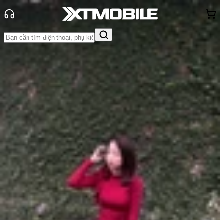
Trang chủ
Tin tức
So Sánh
Tin Mới
Đánh Giá - Trên Tay
So Sánh
Tư vấn
Khuyến
mãi
Thủ thuật
Hỏi đáp
App - Game
Thông báo
Khách
hàng - Sự kiện
So sánh iPhone 14 Pro Max và
Xiaomi MIX Fold 3: Liệu Xiaomi có
đánh bại được Apple?
Anh Thư
Ngày đăng:
10/09/2023