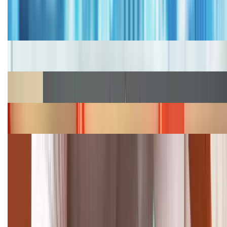
Bảng giá iPhone cũ mới nhất trong tháng 8 năm
2026, giá siêu hấp dẫn
Cập nhật bảng giá iPhone năm 2026: Giá tốt, ưu đãi
hấp dẫn
Cập nhật bảng giá Galaxy S23 (Plus, Ultra) cũ, mới
năm 2026
Bảng giá iPhone 15 cập nhật mới nhất tháng
08/2026
Cập nhật bảng giá điện thoại Samsung tháng 8:
Giảm đến 15.49 triệu
TỔNG ĐÀI HỖ TRỢ
(08H30 - 21H30)