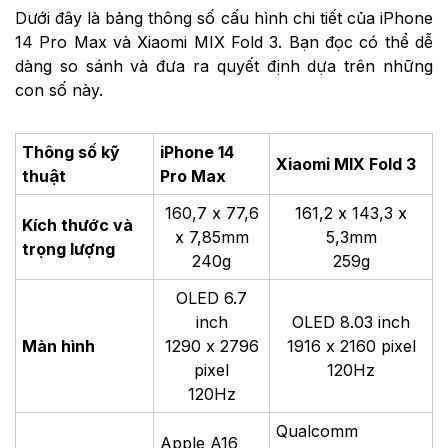
Dưới đây là bảng thông số cấu hình chi tiết của iPhone
14 Pro Max và Xiaomi MIX Fold 3. Bạn đọc có thể dễ
dàng so sánh và đưa ra quyết định dựa trên những
con số này.
Thông số kỹ
iPhone 14
Xiaomi MIX Fold 3
thuật
Pro Max
160,7 x 77,6
161,2 x 143,3 x
Kích thước và
x 7,85mm
5,3mm
trọng lượng
240g
259g
OLED 6.7
inch
OLED 8.03 inch
Màn hình
1290 x 2796
1916 x 2160 pixel
pixel
120Hz
120Hz
Qualcomm
Apple A16