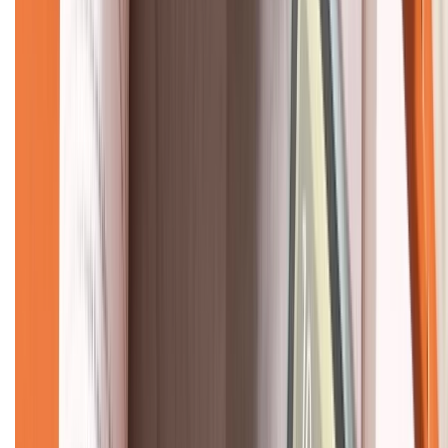
CHỨNG NHẬN
Về chúng tôi
Giới thiệu về XTMobile
Liên hệ hợp tác
Hệ thống cửa hàng bán lẻ
Về trang chủ