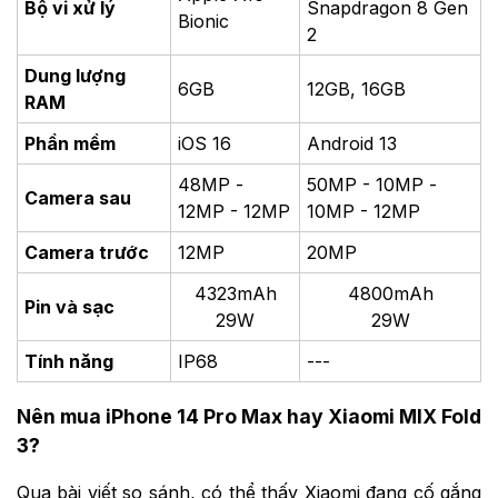
Bộ vi xử lý
Snapdragon 8 Gen
Bionic
2
Dung lượng
6GB
12GB, 16GB
RAM
Phần mềm
iOS 16
Android 13
48MP -
50MP - 10MP -
Camera sau
12MP - 12MP
10MP - 12MP
Camera trước
12MP
20MP
4323mAh
4800mAh
Pin và sạc
29W
29W
Tính năng
IP68
---
Nên mua iPhone 14 Pro Max hay Xiaomi MIX Fold
3?
Qua bài viết so sánh, có thể thấy Xiaomi đang cố gắng