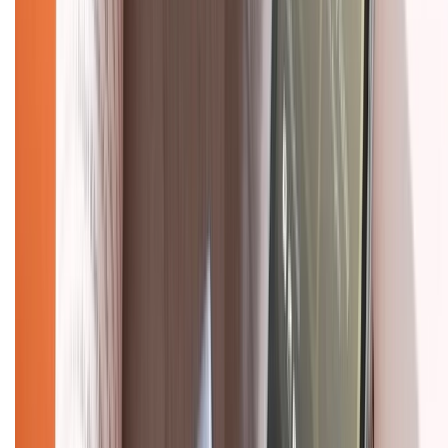
Tra cứu điểm XTMember
Hướng dẫn mua hàng trả góp
Dịch vụ bán hàng B2B
Chính sách
Bảo hành mở rộng
Chính sách dùng sản phẩm 7 ngày miễn phí
Chính sách đổi trả
Chính sách bảo hành
Chính sách bảo mật thông tin
Chính sách kiểm hàng
HỖ TRỢ THANH TOÁN