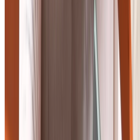
Tư vấn mua hàng (miễn phí):
1800.6229
Khiếu nại - Góp ý:
088.99999.33
Bán hàng doanh nghiệp B2B:
088.99999.22
HỖ TRỢ THANH TOÁN