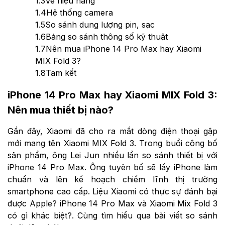
1.3
Về hiệu năng
1.4
Hệ thống camera
1.5
So sánh dung lượng pin, sạc
1.6
Bảng so sánh thông số kỹ thuật
1.7
Nên mua iPhone 14 Pro Max hay Xiaomi
MIX Fold 3?
1.8
Tạm kết
iPhone 14 Pro Max hay Xiaomi MIX Fold 3:
Nên mua thiết bị nào?
Gần đây, Xiaomi đã cho ra mắt dòng điện thoại gập
mới mang tên Xiaomi MIX Fold 3. Trong buổi công bố
sản phẩm, ông Lei Jun nhiều lần so sánh thiết bị với
iPhone 14 Pro Max. Ông tuyên bố sẽ lấy iPhone làm
chuẩn và lên kế hoạch chiếm lĩnh thị trường
smartphone cao cấp. Liệu Xiaomi có thực sự đánh bại
được Apple?
iPhone 14 Pro Max và Xiaomi Mix Fold 3
có gì khác biệt?. Cùng tìm hiểu qua bài viết so sánh