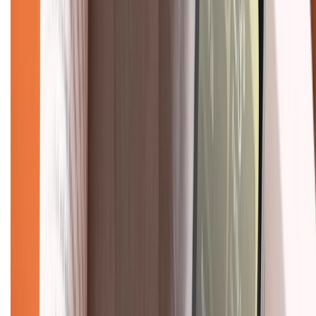
Về chúng tôi
Giới thiệu về XTMobile
Liên hệ hợp tác
Hệ thống cửa hàng bán lẻ
Về trang chủ
Hỗ trợ khách hàng
Mua hàng trả góp
Mua hàng online
Dịch vụ bảo hành mở rộng
Hình thức thanh toán
Tra cứu bảo hành