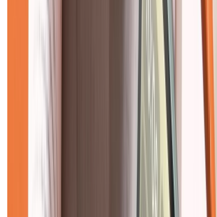
Hỗ trợ khách hàng
Mua hàng trả góp
Mua hàng online
Dịch vụ bảo hành mở rộng
Hình thức thanh toán
Tra cứu bảo hành
Tra cứu điểm XTMember
Hướng dẫn mua hàng trả góp
Dịch vụ bán hàng B2B
Chính sách
Bảo hành mở rộng
Chính sách dùng sản phẩm 7 ngày miễn phí
Chính sách đổi trả