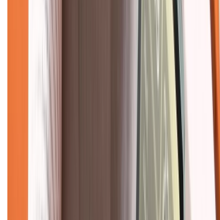
Chính sách bảo hành
Chính sách bảo mật thông tin
Chính sách kiểm hàng
TỔNG ĐÀI HỖ TRỢ
Tư vấn mua hàng (miễn phí):
1800.6229
(08h30 - 21h30)
Khiếu nại - Góp ý:
088.99999.33
(09h00 - 18h00)
Trung tâm bảo hành:
028.710.89898
(08h30 - 21h00)
KẾT NỐI VỚI CHÚNG TÔI