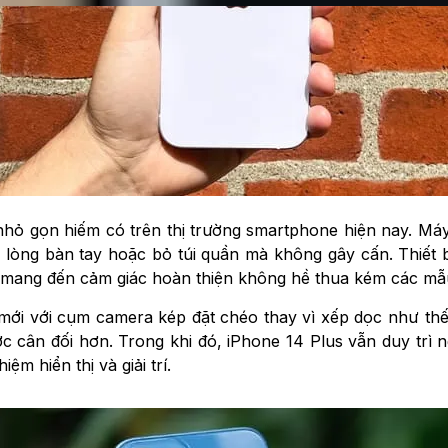
ế nhỏ gọn hiếm có trên thị trường smartphone hiện nay. Má
lòng bàn tay hoặc bỏ túi quần mà không gây cấn. Thiết
, mang đến cảm giác hoàn thiện không hề thua kém các mẫ
àm mới với cụm camera kép đặt chéo thay vì xếp dọc như thế
c cân đối hơn. Trong khi đó, iPhone 14 Plus vẫn duy trì 
m hiển thị và giải trí.