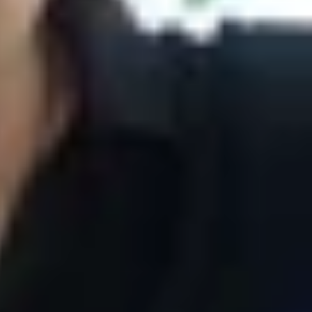
Phone phù hợp với nhu cầu sử dụng. Một bên nổi
nhỏ gọn, dễ cầm nắm và hiệu năng vẫn rất mạnh mẽ.