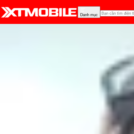
Danh mục
Trang chủ
Tin tức
So Sánh
Tin Mới
Đánh Giá - Trên Tay
So Sánh
Tư vấn
Khuy
So sánh iPhone 14 Plus v
Nguyễn Phan Thảo Nguyên
Ngày đăng:
27/09/2022
Cập nhật:
13/07/2026
Theo dõi XTMobile trên