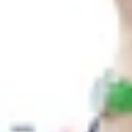
Xem nhanh
Ẩn
1
So sánh iPhone 14 Plus và iPhone 13 Mini 
1.1
Thiết kế bên ngoài
1.2
Màn hình hiển thị
1.3
Hệ thống camera
1.4
Hiệu năng và phần mềm
1.5
Dung lượng pin và sạc
2
Bảng thông số iPhone 14 Plus và iPhone 
3
Nên mua iPhone 14 Plus hay iPhone 13 
4
Tạm kết
So sánh iPhone 14 Plus và iPhone 13 Mini
là ch
bật với màn hình lớn, pin bền bỉ và trải nghiệm 
Bài viết dưới đây sẽ phân tích chi tiết từng khía