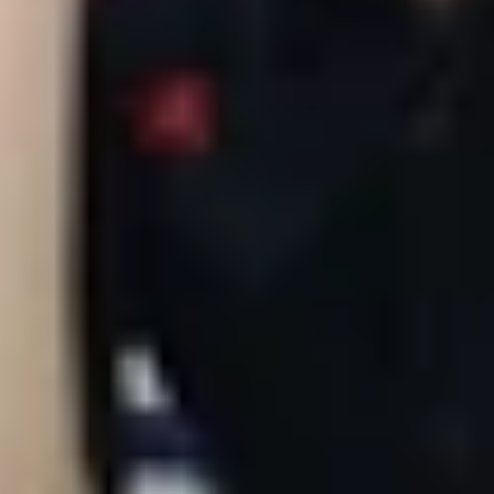
i chi tiết
u máy đều hướng đến 2 nhóm người dùng hoàn toàn khác nh
àn hình lớn với thiết kế vuông vức đặc trưng của Apple.
u Pro Max cùng kích cỡ nên vẫn mang lại cảm giác cầm nắm
hung viền nhôm bo cong nhẹ, tạo cảm giác cao cấp và ch
ng hằng ngày.