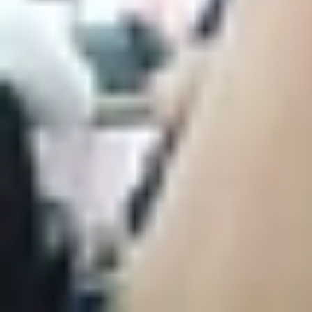
So sánh iPhone 14 Plus và iPhone 13 Min
Mặc dù có nhiều điểm tương đồng, nhưng cả 2 mẫ
Thiết kế bên ngoài
iPhone 14 Plus
hướng đến người dùng yêu thích m
lượng 203 gram - nhẹ hơn đáng kể so với các mẫ
Ceramic Shield, mặt lưng kính bóng kết hợp k
IP68 giúp máy bền bỉ hơn trong quá trình sử dụ