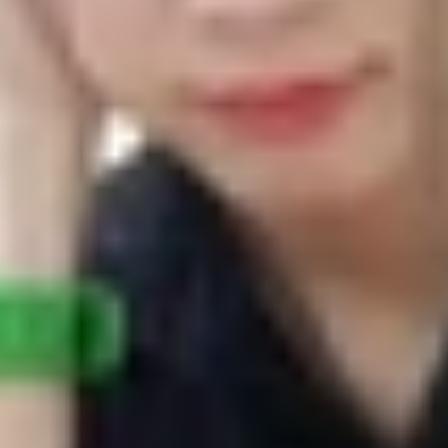
chi tiết
13 Mini
Mini?
ủ đề được nhiều người quan tâm khi lựa chọn một chiếc i
giải trí tốt, trong khi bên còn lại ghi điểm nhờ thiết kế 
 cạnh để giúp bạn xác định đâu là mẫu iPhone phù hợp nhất.