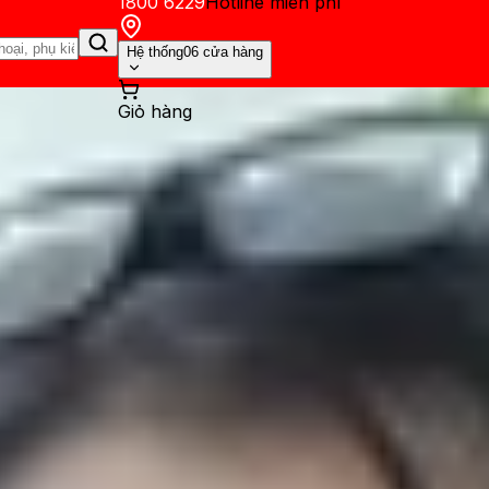
1800 6229
Hotline miễn phí
Hệ thống
06 cửa hàng
Giỏ hàng
ến mãi
Thủ thuật
Hỏi đáp
App - Game
Thông báo
Khách hàng 
à iPhone 13 Mini: Chọn màn h