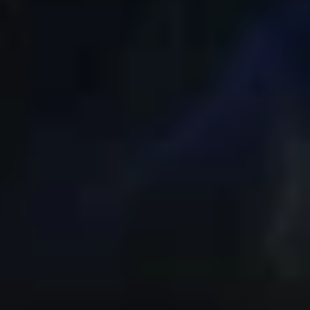
au. Dưới đây là đánh giá chi tiết:
 Máy có kích thước 160.8 × 78.1 × 7.8 mm, trọng
 khá thoải mái. Thiết bị sử dụng mặt trước kính
ắc chắn. Bên cạnh đó, chuẩn kháng nước và bụi