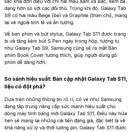
sắc khá đơn điệu với chỉ hai màu Xám và Bạc, kém đa
dạng hơn so với các đối thủ. Trong khi đó, Galaxy Tab
S9 có hai màu Beige (be) và Graphite (than chì), mang
lại vẻ ngoài tinh tế và ấn tượng.
Về bạn phím và bút stylus, Galaxy Tab S11 được trang
bị và tặng kèm bút S Pen ngay trong hộp, tương tự
như Galaxy Tab S9. Samsung cũng sẽ ra mắt Bàn
phím Book Cover tương thích, giúp người dùng gõ
phím dễ dàng hơn.
So sánh hiệu suất: Bản cập nhật Galaxy Tab S11,
liệu có đột phá?
Dựa trên những thông tin rò rỉ, có vẻ như Samsung
đang tập trung nâng cấp sức mạnh hiệu suất cho
dòng máy tính bảng mới Galaxy Tab S11. Điều này hứa
hẹn sẽ mang lại những cải tiến đáng giá, đặc biệt là về
khả năng xử lý và thời lượng pin. Galaxy Tab S11 được