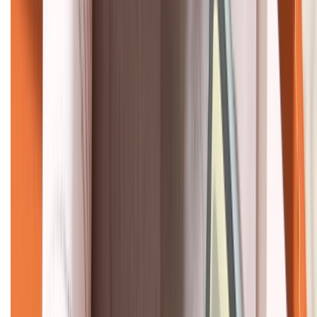
KẾT NỐI VỚI CHÚNG TÔI
CHỨNG NHẬN