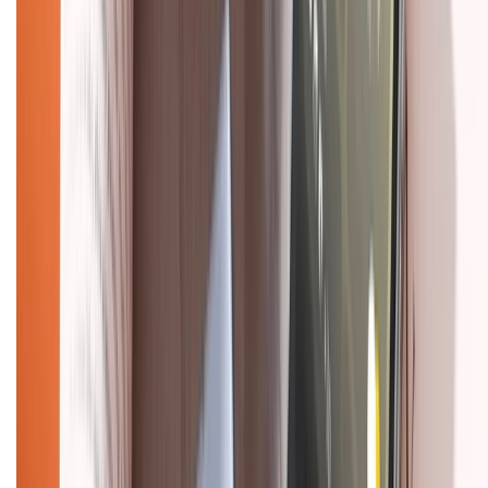
Hướng dẫn mua hàng trả góp
Dịch vụ bán hàng B2B
Chính sách
Bảo hành mở rộng
Chính sách dùng sản phẩm 7 ngày miễn phí
Chính sách đổi trả
Chính sách bảo hành
Chính sách bảo mật thông tin
Chính sách kiểm hàng
HỖ TRỢ THANH TOÁN