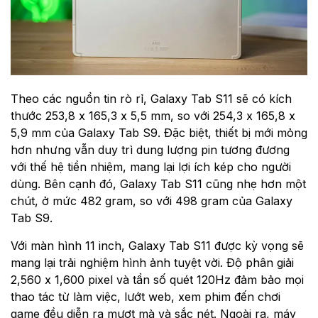
Theo các nguồn tin rò rỉ, Galaxy Tab S11 sẽ có kích
thước 253,8 x 165,3 x 5,5 mm, so với 254,3 x 165,8 x
5,9 mm của Galaxy Tab S9. Đặc biệt, thiết bị mới mỏng
hơn nhưng vẫn duy trì dung lượng pin tương đương
với thế hệ tiền nhiệm, mang lại lợi ích kép cho người
dùng. Bên cạnh đó, Galaxy Tab S11 cũng nhẹ hơn một
chút, ở mức 482 gram, so với 498 gram của Galaxy
Tab S9.
Với màn hình 11 inch, Galaxy Tab S11 được kỳ vọng sẽ
mang lại trải nghiệm hình ảnh tuyệt vời. Độ phân giải
2,560 x 1,600 pixel và tần số quét 120Hz đảm bảo mọi
thao tác từ làm việc, lướt web, xem phim đến chơi
game đều diễn ra mượt mà và sắc nét. Ngoài ra, máy