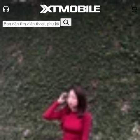
Trang chủ
Tin tức
So Sánh
Tin Mới
Đánh Giá - Trên Tay
So Sánh
Tư vấn
Khuyến
mãi
Thủ thuật
Hỏi đáp
App - Game
Thông báo
Khách
hàng - Sự kiện
So sánh Galaxy Tab S10 Ultra và
Galaxy Tab S9 Ultra: Đâu là lựa
chọn đáng giá?
Anh Thư
Ngày đăng:
25/10/2024