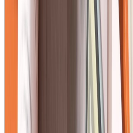
CHỨNG NHẬN
Về chúng tôi
Giới thiệu về XTMobile
Liên hệ hợp tác