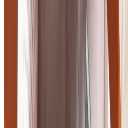
(08H30 - 21H30)
Tư vấn mua hàng (miễn phí):
1800.6229
Khiếu nại - Góp ý:
088.99999.33
Bán hàng doanh nghiệp B2B:
088.99999.22
HỖ TRỢ THANH TOÁN