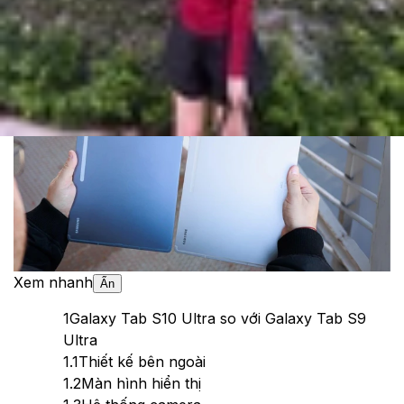
Cập nhật:
25/10/2024
Theo dõi XTMobile trên
Xem nhanh
Ẩn
1
Galaxy Tab S10 Ultra so với Galaxy Tab S9
Ultra
1.1
Thiết kế bên ngoài
1.2
Màn hình hiển thị