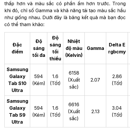
thấp hơn và màu sắc có phần ấm hơn trước. Trong
khi đó, chỉ số Gamma và khả năng tái tạo màu sắc hầu
như giống nhau. Dưới đây là bảng kết quả mà bạn đọc
có thể tham khảo:
Độ
Độ
Nhiệt
Đặc
sáng
Delta E
sáng
độ màu
Gamma
điểm
tối
rgbcmy
tối đa
(Kelvin)
thiểu
Samsung
6158
Galaxy
594
1.6
2.86
(Xuất
2.07
Tab S10
(Kém)
(Tốt)
(Tốt)
sắc)
Ultra
Samsung
6616
Galaxy
594
1.6
3.04
(Xuất
2.13
Tab S9
(Kém)
(Tốt)
(Tốt)
sắc)
Ultra