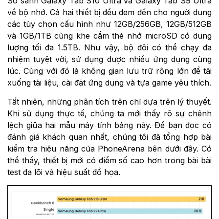
So sánh Galaxy Tab S10 Ultra và Galaxy Tab S9 Ultra
về bộ nhớ. Cả hai thiết bị đều đem đến cho người dung
các tùy chọn cấu hình như 12GB/256GB, 12GB/512GB
và 1GB/1TB cùng khe cắm thẻ nhớ microSD có dung
lượng tối đa 1.5TB. Như vậy, bộ đôi có thể chạy đa
nhiệm tuyệt vời, sử dụng được nhiều ứng dụng cùng
lúc. Cùng với đó là không gian lưu trữ rộng lớn để tải
xuống tài liệu, cài đặt ứng dụng và tựa game yêu thích.
Tất nhiên, những phân tích trên chỉ dựa trên lý thuyết.
Khi sử dụng thực tế, chúng ta mới thấy rõ sự chênh
lệch giữa hai mẫu máy tính bảng này. Để bạn đọc có
đánh giá khách quan nhất, chúng tôi đã tổng hợp bài
kiểm tra hiệu năng của PhoneArena bên dưới đây. Có
thể thấy, thiết bị mới có điểm số cao hơn trong bài bài
test đa lõi và hiệu suất đồ họa.