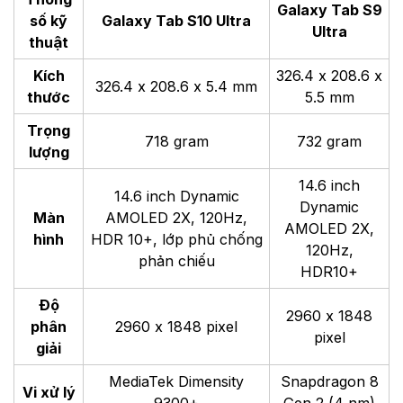
Galaxy Tab S9
số kỹ
Galaxy Tab S10 Ultra
Ultra
thuật
Kích
326.4 x 208.6 x
326.4 x 208.6 x 5.4 mm
thước
5.5 mm
Trọng
718 gram
732 gram
lượng
14.6 inch
14.6 inch Dynamic
Dynamic
Màn
AMOLED 2X, 120Hz,
AMOLED 2X,
hình
HDR 10+, lớp phủ chống
120Hz,
phản chiếu
HDR10+
Độ
2960 x 1848
phân
2960 x 1848 pixel
pixel
giải
MediaTek Dimensity
Snapdragon 8
Vi xử lý
9300+
Gen 2 (4 nm)