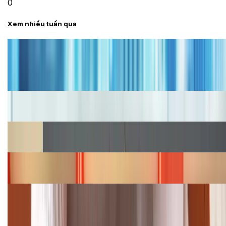
0
Xem nhiều tuần qua
Tư vấn
Bảng giá iPhone cũ mới nhất trong tháng 8 năm
2026, giá siêu hấp dẫn
Cập nhật bảng giá iPhone năm 2026: Giá tốt, ưu đãi
hấp dẫn
Cập nhật bảng giá Galaxy S23 (Plus, Ultra) cũ, mới
năm 2026
Bảng giá iPhone 15 cập nhật mới nhất tháng
08/2026
Cập nhật bảng giá điện thoại Samsung tháng 8:
Giảm đến 15.49 triệu
TỔNG ĐÀI HỖ TRỢ