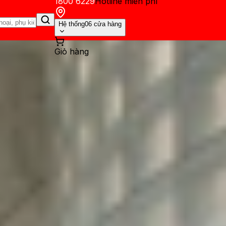
1800 6229
Hotline miễn phí
Hệ thống
06 cửa hàng
Giỏ hàng
ến mãi
Thủ thuật
Hỏi đáp
App - Game
Thông báo
Khách hàng 
' và 'Im lặng' trên iPhone k