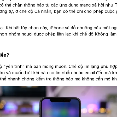
ạn có thể chặn thông báo từ các ứng dụng mạng xã hội như
ơng tự, ở chế độ Cá nhân, bạn có thể chỉ cho phép cuộc g
lại. Khi bật tùy chọn này, iPhone sẽ đổ chuông nếu một ng
họn nhóm người được phép liên lạc khi chế độ Không làm 
iền?
độ "yên tĩnh" mà bạn mong muốn. Chế độ Im lặng phù hợ
 bàn và muốn biết khi nào có tin nhắn hoặc email đến mà kh
 thể nhanh chóng kiểm tra thông báo mà không cần mở khóa