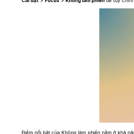
Cài đặt
>
Focus
>
Không làm phiền
để tùy chỉnh 
Điểm nổi bật của Không làm phiền nằm ở khả năng