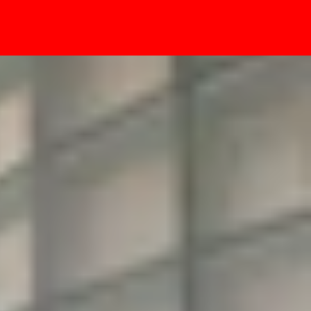
- Sự kiện
hác nhau thế nào?