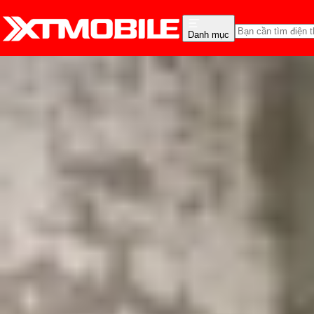
Danh mục
Trang chủ
Tin tức
So Sánh
Tin Mới
Đánh Giá - Trên Tay
So Sánh
Tư vấn
Khuy
Chế độ 'Không làm phiền
Triệu Vy
Ngày đăng:
08/05/2025
Cập nhật:
08/05/2025
Theo dõi XTMobile trên