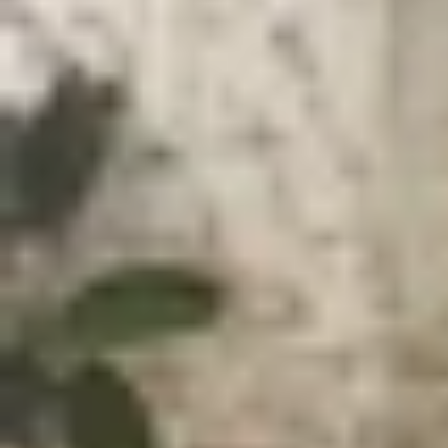
Xem nhanh
Ẩn
1
So sánh chế độ "Không làm phiền" và "I
1.1
Chế độ Im lặng (Silent Mode)
1.2
Chế độ Không làm phiền
1.3
Nên chọn chế độ Im lặng hay Không l
1.4
Lời kết
So sánh chế độ "Không làm phiền" và 
iPhone
cung cấp hai chế độ hữu ích: Im lặng (Si
khi bạn đang tập trung hay đơn giản là muốn thư
viết này sẽ phân tích chi tiết sự khác biệt giữa 
Chế độ Im lặng (Silent Mode)
Chế độ Im lặng là cách đơn giản và nhanh chóng