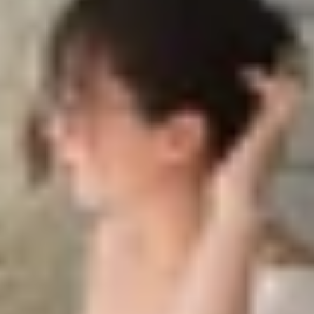
m lặng" trên iPhone
àm phiền?
"Im lặng" trên iPhone
lent Mode) và Không làm phiền (Do Not Disturb) để quản l
 gãin. Mặc dù cả hai đều giúp giảm thiểu sự phiền nhiễu,
hai chế độ này, cách kích hoạt và khi nào nên sử dụng từng 
 nhất để tắt âm thanh trên iPhone. Trên hầu hết các mẫ