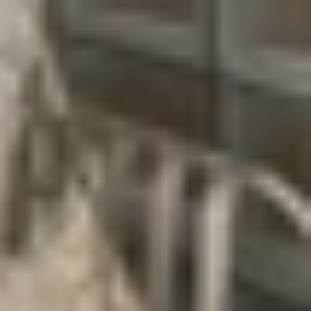
e sẽ chuyển sang chế độ Im lặng, tắt toàn bộ âm
c kích hoạt, một thông báo nhỏ sẽ xuất hiện trên