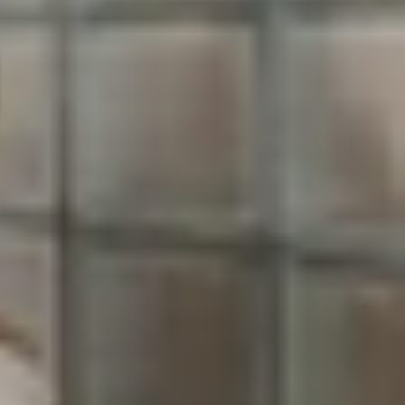
ý những thông bá có thể gây gián đoạn, đặc biệt
 nhưng chúng hoạt động theo cách khác nhau. Bài
chế độ để tối ưu hóa trải nghiệm.
u iPhone, bạn có thể kích hoạt chế độ này thông