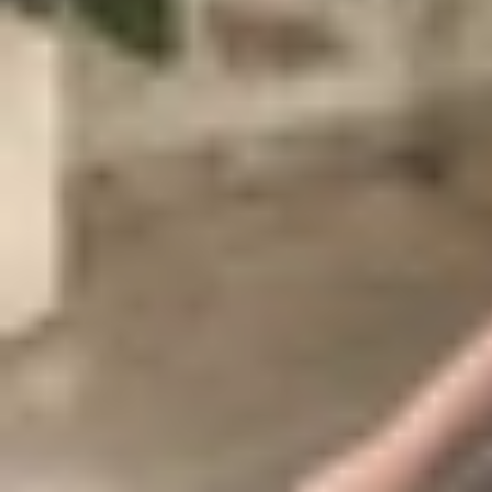
qua
công tắc vật lý ở cạnh trái
của thiết bị, n
thanh từ cuộc gọi, tin nhắn, thông báo ứng dụng
màn hình hoặc trong khu vực Dynamic Island (tr