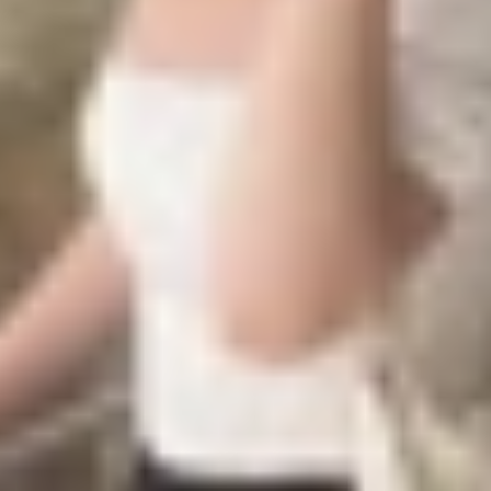
gay trên nút âm lượng. Chỉ cần gạt công tắc xuống, iPhon
, âm thanh trò chơi và hiệu ứng hệ thống. Khi chế độ đượ
ên các mẫu iPhone 14 Pro, 15 và 16) để xác nhận.