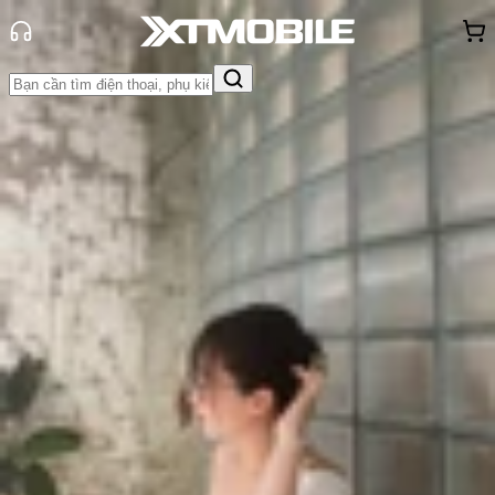
Trang chủ
Tin tức
So Sánh
Tin Mới
Đánh Giá - Trên Tay
So Sánh
Tư vấn
Khuyến
mãi
Thủ thuật
Hỏi đáp
App - Game
Thông báo
Khách
hàng - Sự kiện
So sánh Apple A19 và A19 Pro: Hai
vi xử lý này có gì khác biệt?
Triệu Vy
Ngày đăng:
15/09/2025
Cập nhật:
15/09/2025