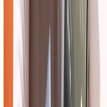
Bảo hành mở rộng
Chính sách dùng sản phẩm 7 ngày miễn phí
Chính sách đổi trả
Chính sách bảo hành
Chính sách bảo mật thông tin
Chính sách kiểm hàng
HỖ TRỢ THANH TOÁN