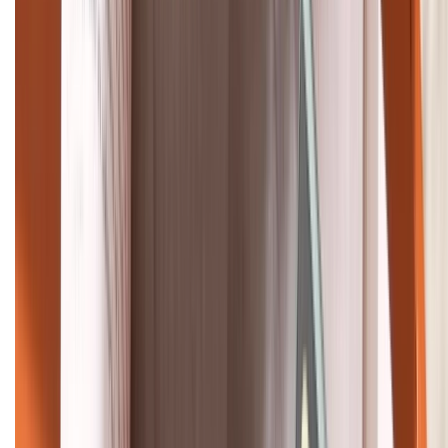
Bán hàng doanh nghiệp B2B:
088.99999.22
HỖ TRỢ THANH TOÁN