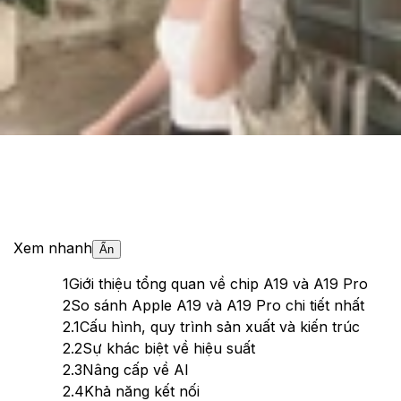
Theo dõi XTMobile trên
Xem nhanh
Ẩn
1
Giới thiệu tổng quan về chip A19 và A19 Pro
2
So sánh Apple A19 và A19 Pro chi tiết nhất
2.1
Cấu hình, quy trình sản xuất và kiến trúc
2.2
Sự khác biệt về hiệu suất
2.3
Nâng cấp về AI
2.4
Khả năng kết nối