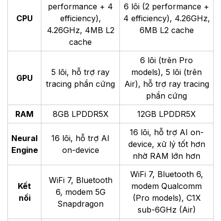
performance + 4
6 lõi (2 performance +
CPU
efficiency),
4 efficiency), 4.26GHz,
4.26GHz, 4MB L2
6MB L2 cache
cache
6 lõi (trên Pro
5 lõi, hỗ trợ ray
models), 5 lõi (trên
GPU
tracing phần cứng
Air), hỗ trợ ray tracing
phần cứng
RAM
8GB LPDDR5X
12GB LPDDR5X
16 lõi, hỗ trợ AI on-
Neural
16 lõi, hỗ trợ AI
device, xử lý tốt hơn
Engine
on-device
nhờ RAM lớn hơn
WiFi 7, Bluetooth 6,
WiFi 7, Bluetooth
Kết
modem Qualcomm
6, modem 5G
nối
(Pro models), C1X
Snapdragon
sub-6GHz (Air)