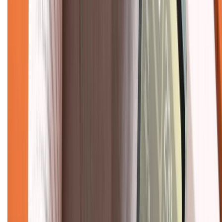
Tư vấn mua hàng (miễn phí):
1800.6229
(08h30 - 21h30)
Khiếu nại - Góp ý:
088.99999.33
(09h00 - 18h00)
Trung tâm bảo hành:
028.710.89898
(08h30 - 21h00)
KẾT NỐI VỚI CHÚNG TÔI
Về chúng tôi
Giới thiệu về XTMobile