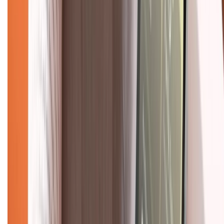
Liên hệ hợp tác
Hệ thống cửa hàng bán lẻ
Về trang chủ
Hỗ trợ khách hàng
Mua hàng trả góp
Mua hàng online
Dịch vụ bảo hành mở rộng
Hình thức thanh toán
Tra cứu bảo hành
Tra cứu điểm XTMember
Hướng dẫn mua hàng trả góp
Dịch vụ bán hàng B2B
Chính sách