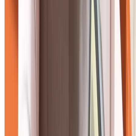
KẾT NỐI VỚI CHÚNG TÔI
CHỨNG NHẬN