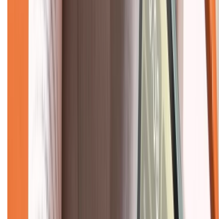
Hình thức thanh toán
Tra cứu bảo hành
Tra cứu điểm XTMember
Hướng dẫn mua hàng trả góp
Dịch vụ bán hàng B2B
Chính sách
Bảo hành mở rộng
Chính sách dùng sản phẩm 7 ngày miễn phí
Chính sách đổi trả
Chính sách bảo hành
Chính sách bảo mật thông tin
Chính sách kiểm hàng
TỔNG ĐÀI HỖ TRỢ