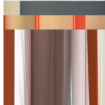
Cập nhật bảng giá Galaxy S23 (Plus, Ultra) cũ, mới
năm 2026
Bảng giá iPhone 15 cập nhật mới nhất tháng
08/2026
Cập nhật bảng giá điện thoại Samsung tháng 8:
Giảm đến 15.49 triệu
TỔNG ĐÀI HỖ TRỢ
(08H30 - 21H30)
Tư vấn mua hàng (miễn phí):
1800.6229
Khiếu nại - Góp ý:
088.99999.33