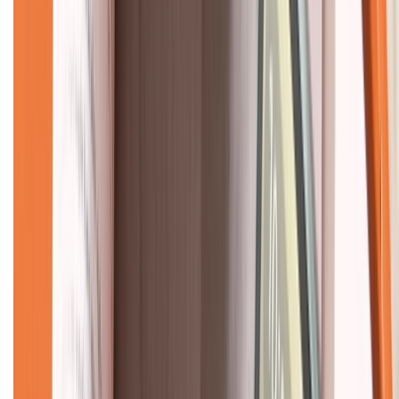
Về chúng tôi
Giới thiệu về XTMobile
Liên hệ hợp tác
Hệ thống cửa hàng bán lẻ
Về trang chủ
Hỗ trợ khách hàng
Mua hàng trả góp
Mua hàng online
Dịch vụ bảo hành mở rộng