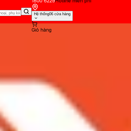
1800 6229
Hotline miễn phí
Hệ thống
06 cửa hàng
Giỏ hàng
ến mãi
Thủ thuật
Hỏi đáp
App - Game
Thông báo
Khách hàng 
m trung chạy Android 7.0 củ