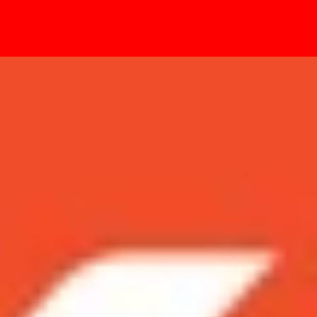
- Sự kiện
a Samsung bất ngờ bị rò