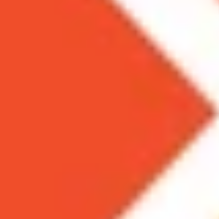
Theo dõi XTMobile trên