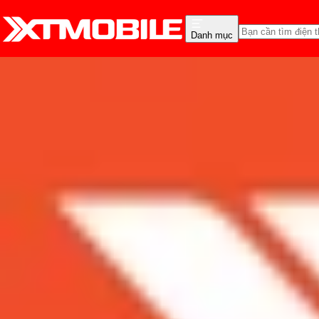
Danh mục
Trang chủ
Tin tức
Tin Mới
Tin Mới
Đánh Giá - Trên Tay
So Sánh
Tư vấn
Khuy
Smartphone cấu hình tầ
rỉ
Admin
Ngày đăng:
16/05/2017
Cập nhật:
16/05/2017