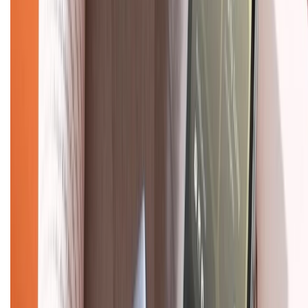
Dịch vụ bán hàng B2B
Chính sách
Bảo hành mở rộng
Chính sách dùng sản phẩm 7 ngày miễn phí
Chính sách đổi trả
Chính sách bảo hành
Chính sách bảo mật thông tin
Chính sách kiểm hàng
TỔNG ĐÀI HỖ TRỢ
Tư vấn mua hàng (miễn phí):
1800.6229
(08h30 - 21h30)
Khiếu nại - Góp ý: