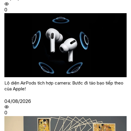
0
Lộ diện AirPods tích hợp camera: Bước đi táo bạo tiếp theo
của Apple!
04/08/2026
0