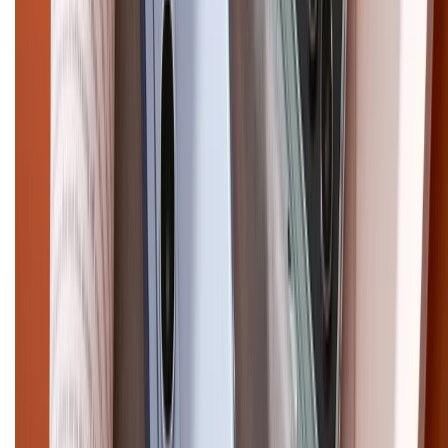
CHỨNG NHẬN
Điện thoại iPhone
iPhone 17 Pro Max
iPhone 17
Pro
iPhone 17
iPhone 16
iPhone 16 Pro Max
iPhone 15
Pro Max
iPhone 15
Điện thoại Samsung
Samsung S26
Ultra
Samsung S26
Samsung S25
iPhone cũ
iPhone 17
cũ
iPhone 16 cũ
iPhone 16 Pro Max cũ
Copyright @2012 HỘ KINH DOANH CỬA HÀNG ĐIỆN THOẠI DI ĐỘNG
XTMOBILE. Số GPKD: 41A8052143 – Cấp ngày 11/05/2023. Địa chỉ: 50