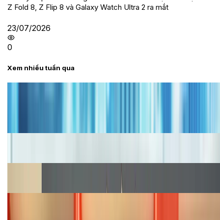
Z Fold 8, Z Flip 8 và Galaxy Watch Ultra 2 ra mắt
23/07/2026
0
Xem nhiều tuần qua
Tư vấn
Bảng giá iPhone cũ mới nhất trong tháng 8 năm
2026, giá siêu hấp dẫn
Cập nhật bảng giá iPhone năm 2026: Giá tốt, ưu đãi
hấp dẫn
Cập nhật bảng giá Galaxy S23 (Plus, Ultra) cũ, mới
năm 2026
Bảng giá iPhone 15 cập nhật mới nhất tháng
08/2026