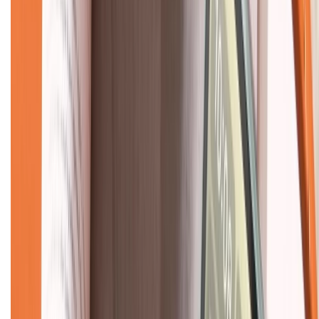
KẾT NỐI VỚI CHÚNG TÔI
CHỨNG NHẬN