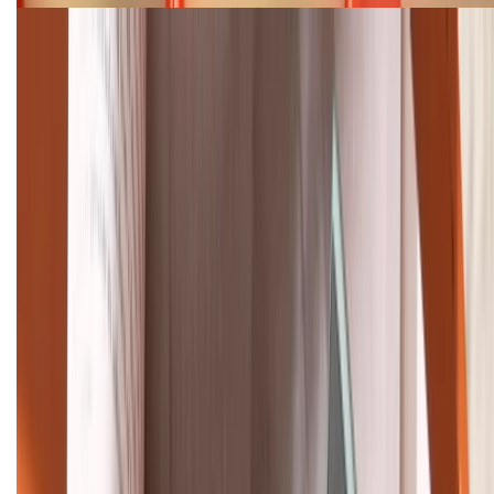
Cập nhật bảng giá điện thoại Samsung tháng 8:
Giảm đến 15.49 triệu
TỔNG ĐÀI HỖ TRỢ
(08H30 - 21H30)
Tư vấn mua hàng (miễn phí):
1800.6229
Khiếu nại - Góp ý:
088.99999.33
Bán hàng doanh nghiệp B2B:
088.99999.22