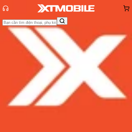
Trang chủ
Tin tức
Tin Mới
Tin Mới
Đánh Giá - Trên Tay
So Sánh
Tư vấn
Khuyến
mãi
Thủ thuật
Hỏi đáp
App - Game
Thông báo
Khách
hàng - Sự kiện
Samsung bất ngờ tung ra phiên bản
Android 7.0 Nougat chính thức
trước thời gian dự kiến
Admin
Ngày đăng:
12/01/2017