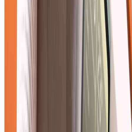
Về chúng tôi
Giới thiệu về XTMobile
Liên hệ hợp tác
Hệ thống cửa hàng bán lẻ
Về trang chủ
Hỗ trợ khách hàng
Mua hàng trả góp
Mua hàng online
Dịch vụ bảo hành mở rộng
Hình thức thanh toán
Tra cứu bảo hành
Tra cứu điểm XTMember
Hướng dẫn mua hàng trả góp