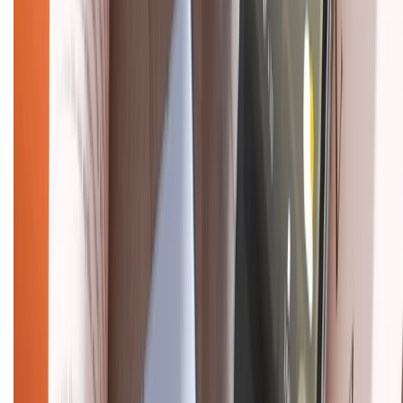
088.99999.33
(09h00 - 18h00)
Trung tâm bảo hành:
028.710.89898
(08h30 - 21h00)
KẾT NỐI VỚI CHÚNG TÔI
Về chúng tôi
Giới thiệu về XTMobile
Liên hệ hợp tác
Hệ thống cửa hàng bán lẻ
Về trang chủ
Hỗ trợ khách hàng