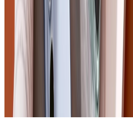
Trần Quang Khải, Phường Tân Định, Quận 1, TP.HCM. Điện thoại:
1800.6229 (Miễn Phí)
Email: xtmobile.sg@gmail.com. Chịu trách nhiệm nội dung: Lê Xuân
Hoà