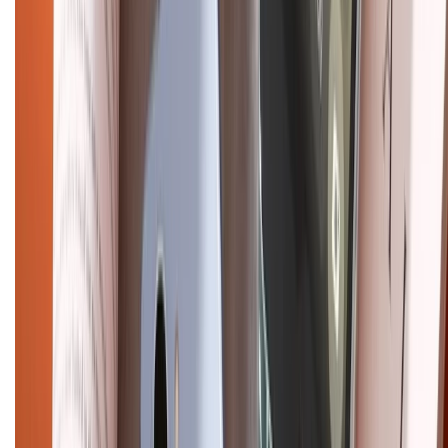
Mua hàng trả góp
Mua hàng online
Dịch vụ bảo hành mở rộng
Hình thức thanh toán
Tra cứu bảo hành
Tra cứu điểm XTMember
Hướng dẫn mua hàng trả góp
Dịch vụ bán hàng B2B
Chính sách
Bảo hành mở rộng
Chính sách dùng sản phẩm 7 ngày miễn phí
Chính sách đổi trả