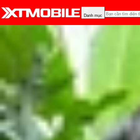
Danh mục
Trang chủ
Tin tức
Hỏi đáp
Tin Mới
Đánh Giá - Trên Tay
So Sánh
Tư vấn
Khuy
Giải đáp thắc mắc: Sam
Vũ Hảo
Ngày đăng:
16/11/2024
Cập nhật:
16/11/2024
Theo dõi XTMobile trên