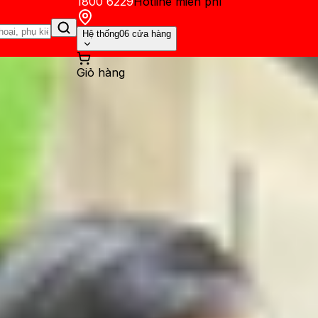
1800 6229
Hotline miễn phí
Hệ thống
06 cửa hàng
Giỏ hàng
ến mãi
Thủ thuật
Hỏi đáp
App - Game
Thông báo
Khách hàng 
sung Galaxy Tab S10 Ultra c