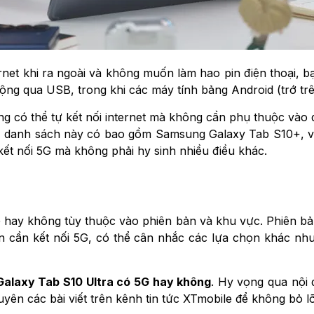
net khi ra ngoài và không muốn làm hao pin điện thoại, bạ
 động qua USB, trong khi các máy tính bảng Android (trớ trê
 có thể tự kết nối internet mà không cần phụ thuộc vào đ
nhất, danh sách này có bao gồm Samsung Galaxy Tab S10+,
 kết nối 5G mà không phải hy sinh nhiều điều khác.
 hay không tùy thuộc vào phiên bản và khu vực. Phiên bả
ạn cần kết nối 5G, có thể cân nhắc các lựa chọn khác 
laxy Tab S10 Ultra có 5G hay không
. Hy vọng qua nội
n các bài viết trên kênh tin tức XTmobile để không bỏ lỡ