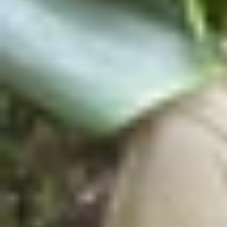
Xem nhanh
Ẩn
1
Tổng hợp giải đáp thắc mắc về chủ đề G
1.1
Galaxy Tab S10 Ultra có 5G không?
1.2
Phiên bản toàn cầu có hoạt động tốt 
1.3
Có nên chọn Galaxy Tab S10 Ultra 5G
1.4
Tạm kết
Tổng hợp giải đáp thắc mắc về chủ đề
Với người dùng muốn tận dụng tối đa năng suất t
Wi-Fi hoặc sử dụng điểm phát sóng làm hao pin.
Hãy cùng tìm hiểu xem liệu chiếc tablet Android
tính năng đáng để cân nhắc.
Galaxy Tab S10 Ultra có 5G không?