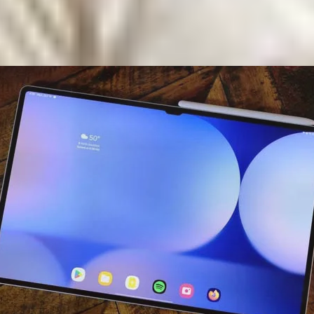
ường Mỹ với mã model bắt đầu là SM-X920 sẽ không được t
i hỗ trợ kết nối 5G. Điều thú vị là các mẫu Galaxy Tab c
i và nhắn tin như trên một chiếc smartphone thông thườn