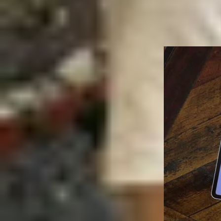
Phiên bản Galaxy Tab S10 Ultra dành cho thị tr
gia khác, phiên bản tùy chọn với mã SM-X926 lạ
khổng lồ. Chúng cho phép bạn thực hiện cuộc gọ