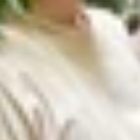
alaxy Tab S10 Ultra có 5G hay không
ở Mỹ không?
 để dùng ở Hoa Kỳ không?
 Galaxy Tab S10 Ultra có 5G hay không
rên máy tính bảng Android, việc hỗ trợ 5G là một lợi thế
 Một số mẫu tablet tại Mỹ có modem tích hợp, nhưng vẫn
 lớn nhất, nhanh nhất hiện nay là
Samsung Galaxy Tab S