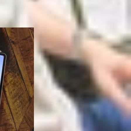
rang bị 5G tích hợp. Trong khi đó, ở nhiều quốc
ó 5G gần như hoạt động như một chiếc điện thoại
g dù sở hữu kích thước khá cồng kềnh.