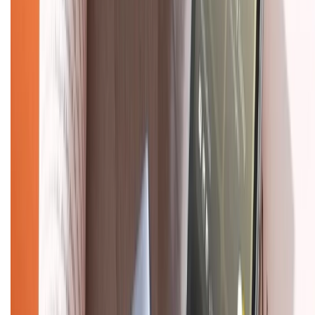
Chính sách
Bảo hành mở rộng
Chính sách dùng sản phẩm 7 ngày miễn phí
Chính sách đổi trả
Chính sách bảo hành
Chính sách bảo mật thông tin
Chính sách kiểm hàng
TỔNG ĐÀI HỖ TRỢ
Tư vấn mua hàng (miễn phí):
1800.6229
(08h30 - 21h30)
Khiếu nại - Góp ý:
088.99999.33
(09h00 - 18h00)
Trung tâm bảo hành: