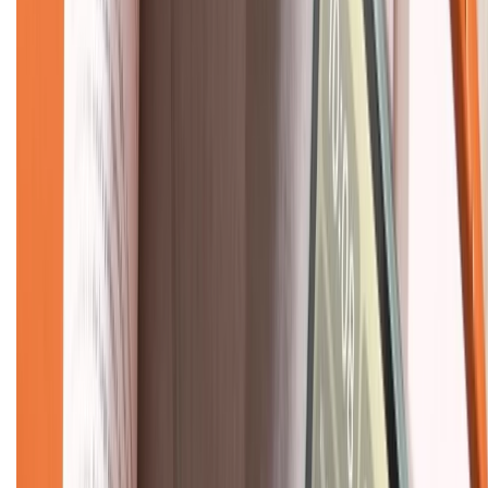
CHỨNG NHẬN
Về chúng tôi
Giới thiệu về XTMobile