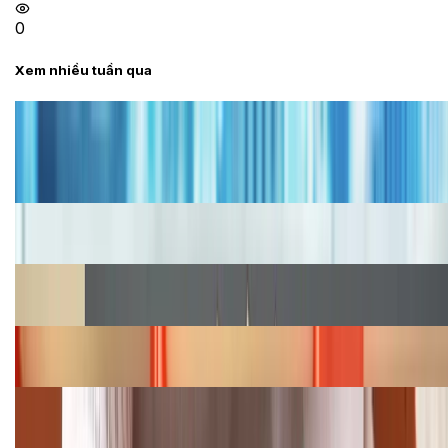
0
Xem nhiều tuần qua
Tư vấn
Bảng giá iPhone cũ mới nhất trong tháng 8 năm
2026, giá siêu hấp dẫn
Cập nhật bảng giá iPhone năm 2026: Giá tốt, ưu đãi
hấp dẫn
Cập nhật bảng giá Galaxy S23 (Plus, Ultra) cũ, mới
năm 2026
Bảng giá iPhone 15 cập nhật mới nhất tháng
08/2026
Cập nhật bảng giá điện thoại Samsung tháng 8:
Giảm đến 15.49 triệu