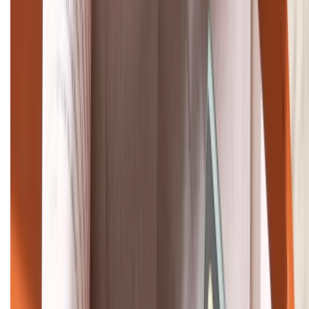
TỔNG ĐÀI HỖ TRỢ
(08H30 - 21H30)
Tư vấn mua hàng (miễn phí):
1800.6229
Khiếu nại - Góp ý:
088.99999.33
Bán hàng doanh nghiệp B2B:
088.99999.22
HỖ TRỢ THANH TOÁN