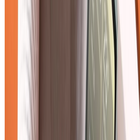
Liên hệ hợp tác
Hệ thống cửa hàng bán lẻ
Về trang chủ
Hỗ trợ khách hàng
Mua hàng trả góp
Mua hàng online
Dịch vụ bảo hành mở rộng
Hình thức thanh toán
Tra cứu bảo hành
Tra cứu điểm XTMember
Hướng dẫn mua hàng trả góp
Dịch vụ bán hàng B2B