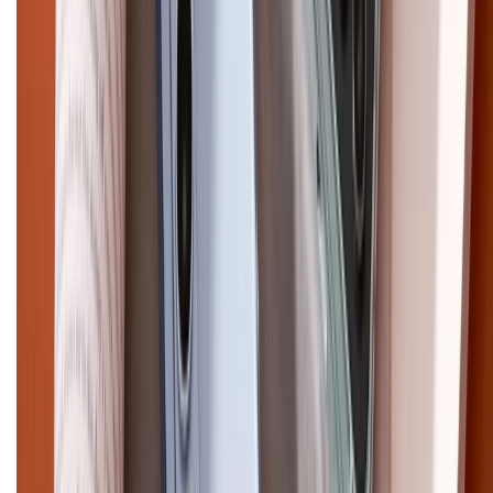
Điện thoại iPhone
iPhone 17 Pro Max
iPhone 17
Pro
iPhone 17
iPhone 16
iPhone 16 Pro Max
iPhone 15
Pro Max
iPhone 15
Điện thoại Samsung
Samsung S26
Ultra
Samsung S26
Samsung S25
iPhone cũ
iPhone 17
cũ
iPhone 16 cũ
iPhone 16 Pro Max cũ
Copyright @2012 HỘ KINH DOANH CỬA HÀNG ĐIỆN THOẠI DI ĐỘNG
XTMOBILE. Số GPKD: 41A8052143 – Cấp ngày 11/05/2023. Địa chỉ: 50
Trần Quang Khải, Phường Tân Định, Quận 1, TP.HCM. Điện thoại:
1800.6229 (Miễn Phí)
Email: xtmobile.sg@gmail.com. Chịu trách nhiệm nội dung: Lê Xuân
Hoà