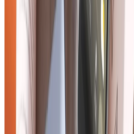
028.710.89898
(08h30 - 21h00)
KẾT NỐI VỚI CHÚNG TÔI
Về chúng tôi
Giới thiệu về XTMobile
Liên hệ hợp tác
Hệ thống cửa hàng bán lẻ
Về trang chủ
Hỗ trợ khách hàng
Mua hàng trả góp