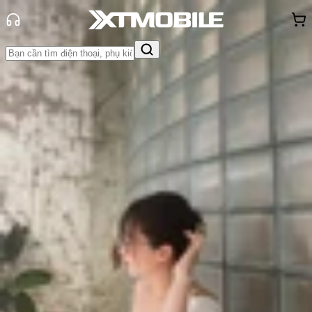
Trang chủ
Tin tức
Tin Mới
Tin Mới
Đánh Giá - Trên Tay
So Sánh
Tư vấn
Khuyến
mãi
Thủ thuật
Hỏi đáp
App - Game
Thông báo
Khách
hàng - Sự kiện
Samsung Galaxy S26 Ultra có thể
ra mắt với tên gọi S26 Note
Triệu Vy
Ngày đăng:
17/08/2024
Cập nhật:
17/08/2024