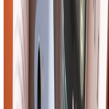
Mua hàng online
Dịch vụ bảo hành mở rộng
Hình thức thanh toán
Tra cứu bảo hành
Tra cứu điểm XTMember
Hướng dẫn mua hàng trả góp
Dịch vụ bán hàng B2B
Chính sách
Bảo hành mở rộng
Chính sách dùng sản phẩm 7 ngày miễn phí
Chính sách đổi trả
Chính sách bảo hành
Chính sách bảo mật thông tin