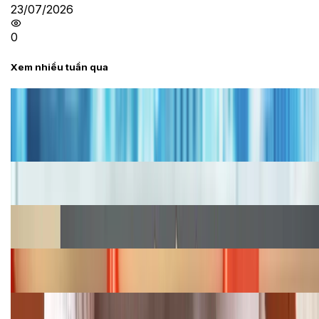
23/07/2026
0
Xem nhiều tuần qua
Tư vấn
Bảng giá iPhone cũ mới nhất trong tháng 8 năm
2026, giá siêu hấp dẫn
Cập nhật bảng giá iPhone năm 2026: Giá tốt, ưu đãi
hấp dẫn
Cập nhật bảng giá Galaxy S23 (Plus, Ultra) cũ, mới
năm 2026
Bảng giá iPhone 15 cập nhật mới nhất tháng
08/2026
Cập nhật bảng giá điện thoại Samsung tháng 8:
Giảm đến 15.49 triệu