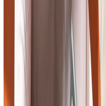
TỔNG ĐÀI HỖ TRỢ
(08H30 - 21H30)
Tư vấn mua hàng (miễn phí):
1800.6229
Khiếu nại - Góp ý:
088.99999.33
Bán hàng doanh nghiệp B2B:
088.99999.22
HỖ TRỢ THANH TOÁN