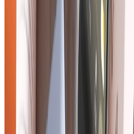
Trung tâm bảo hành:
028.710.89898
(08h30 - 21h00)
KẾT NỐI VỚI CHÚNG TÔI
Về chúng tôi
Giới thiệu về XTMobile
Liên hệ hợp tác
Hệ thống cửa hàng bán lẻ
Về trang chủ
Hỗ trợ khách hàng
Mua hàng trả góp