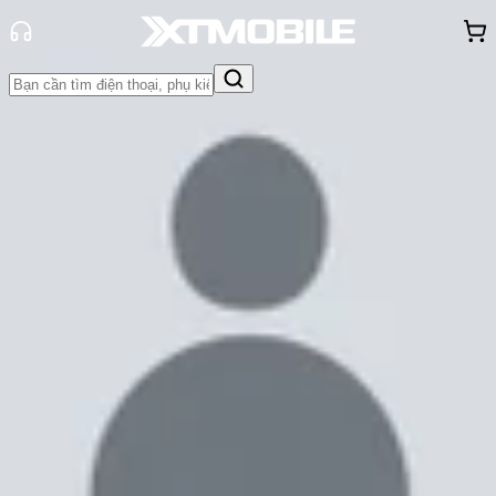
Trang chủ
Tin tức
Tin Mới
Tin Mới
Đánh Giá - Trên Tay
So Sánh
Tư vấn
Khuyến
mãi
Thủ thuật
Hỏi đáp
App - Game
Thông báo
Khách
hàng - Sự kiện
Samsung Galaxy M34 5G rò rỉ
thông số kỹ thuật trước ngày ra
mắt
Cam Ngoan
Ngày đăng:
30/06/2023