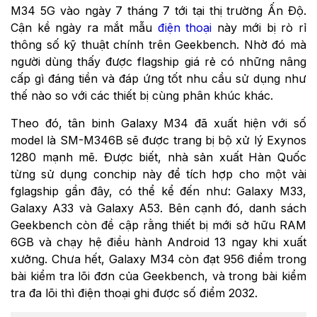
M34 5G vào ngày 7 tháng 7 tới tại thị trường Ấn Độ.
Cận kề ngày ra mắt mẫu
điện thoại
này mới bị rò rỉ
thông số kỹ thuật chính trên Geekbench. Nhờ đó mà
người dùng thấy được flagship giá rẻ có những nâng
cấp gì đáng tiền và đáp ứng tốt nhu cầu sử dụng như
thế nào so với các thiết bị cùng phân khúc khác.
Theo đó, tân binh Galaxy M34 đã xuất hiện với số
model là SM-M346B sẽ được trang bị bộ xử lý Exynos
1280 mạnh mẽ. Được biết, nhà sản xuất Hàn Quốc
từng sử dụng conchip này để tích hợp cho một vài
fglagship gần đây, có thể kể đến như: Galaxy M33,
Galaxy A33 và Galaxy A53. Bên cạnh đó, danh sách
Geekbench còn đề cập rằng thiết bị mới sở hữu RAM
6GB và chạy hệ điều hành Android 13 ngay khi xuất
xưởng. Chưa hết, Galaxy M34 còn đạt 956 điểm trong
bài kiểm tra lõi đơn của Geekbench, và trong bài kiểm
tra đa lõi thì điện thoại ghi được số điểm 2032.