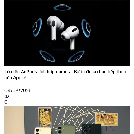
Lộ diện AirPods tích hợp camera: Bước đi táo bạo tiếp theo
của Apple!
04/08/2026
0