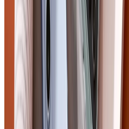
CHỨNG NHẬN
Điện thoại iPhone
iPhone 17 Pro Max
iPhone 17
Pro
iPhone 17
iPhone 16
iPhone 16 Pro Max
iPhone 15
Pro Max
iPhone 15
Điện thoại Samsung
Samsung S26
Ultra
Samsung S26
Samsung S25
iPhone cũ
iPhone 17
cũ
iPhone 16 cũ
iPhone 16 Pro Max cũ
Copyright @2012 HỘ KINH DOANH CỬA HÀNG ĐIỆN THOẠI DI ĐỘNG
XTMOBILE. Số GPKD: 41A8052143 – Cấp ngày 11/05/2023. Địa chỉ: 50
Trần Quang Khải, Phường Tân Định, Quận 1, TP.HCM. Điện thoại:
1800.6229 (Miễn Phí)
Email: xtmobile.sg@gmail.com. Chịu trách nhiệm nội dung: Lê Xuân