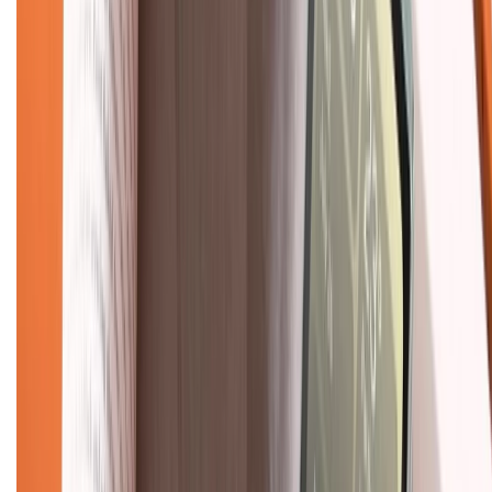
Giới thiệu về XTMobile
Liên hệ hợp tác
Hệ thống cửa hàng bán lẻ
Về trang chủ
Hỗ trợ khách hàng
Mua hàng trả góp
Mua hàng online
Dịch vụ bảo hành mở rộng
Hình thức thanh toán
Tra cứu bảo hành
Tra cứu điểm XTMember
Hướng dẫn mua hàng trả góp
Dịch vụ bán hàng B2B