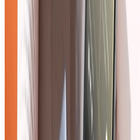
Chính sách
Bảo hành mở rộng
Chính sách dùng sản phẩm 7 ngày miễn phí
Chính sách đổi trả
Chính sách bảo hành
Chính sách bảo mật thông tin
Chính sách kiểm hàng
TỔNG ĐÀI HỖ TRỢ
Tư vấn mua hàng (miễn phí):
1800.6229
(08h30 - 21h30)
Khiếu nại - Góp ý:
088.99999.33
(09h00 - 18h00)