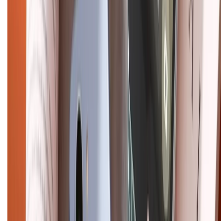
Mua hàng online
Dịch vụ bảo hành mở rộng
Hình thức thanh toán
Tra cứu bảo hành
Tra cứu điểm XTMember
Hướng dẫn mua hàng trả góp
Dịch vụ bán hàng B2B
Chính sách
Bảo hành mở rộng
Chính sách dùng sản phẩm 7 ngày miễn phí
Chính sách đổi trả
Chính sách bảo hành