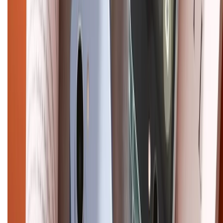
Mua hàng online
Dịch vụ bảo hành mở rộng
Hình thức thanh toán
Tra cứu bảo hành
Tra cứu điểm XTMember
Hướng dẫn mua hàng trả góp
Dịch vụ bán hàng B2B
Chính sách
Bảo hành mở rộng
Chính sách dùng sản phẩm 7 ngày miễn phí
Chính sách đổi trả
Chính sách bảo hành