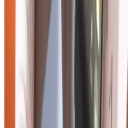
Trung tâm bảo hành:
028.710.89898
(08h30 - 21h00)
KẾT NỐI VỚI CHÚNG TÔI
Về chúng tôi
Giới thiệu về XTMobile
Liên hệ hợp tác
Hệ thống cửa hàng bán lẻ
Về trang chủ
Hỗ trợ khách hàng
Mua hàng trả góp