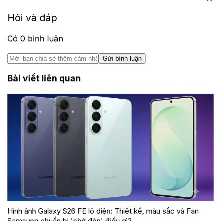
Hỏi và đáp
Có
0
bình luận
Gửi bình luận
Bài viết liên quan
Hình ảnh Galaxy S26 FE lộ diện: Thiết kế, màu sắc và Fan
Samsung chuẩn bị 'chờ đón' điều gì?