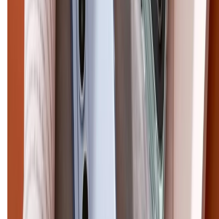
CHỨNG NHẬN
Điện thoại iPhone
iPhone 17 Pro Max
iPhone 17
Pro
iPhone 17
iPhone 16
iPhone 16 Pro Max
iPhone 15
Pro Max
iPhone 15
Điện thoại Samsung
Samsung S26
Ultra
Samsung S26
Samsung S25
iPhone cũ
iPhone 17
cũ
iPhone 16 cũ
iPhone 16 Pro Max cũ
Copyright @2012 HỘ KINH DOANH CỬA HÀNG ĐIỆN THOẠI DI ĐỘNG
XTMOBILE. Số GPKD: 41A8052143 – Cấp ngày 11/05/2023. Địa chỉ: 50
Trần Quang Khải, Phường Tân Định, Quận 1, TP.HCM. Điện thoại:
1800.6229 (Miễn Phí)
Email: xtmobile.sg@gmail.com. Chịu trách nhiệm nội dung: Lê Xuân