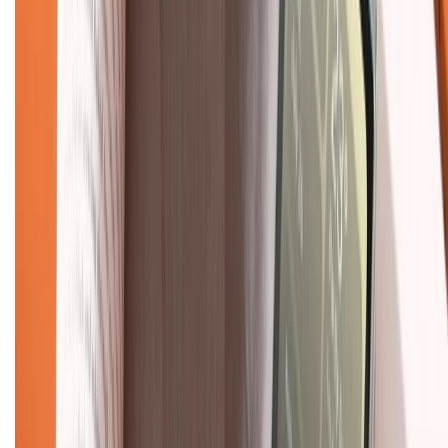
Giới thiệu về XTMobile
Liên hệ hợp tác
Hệ thống cửa hàng bán lẻ
Về trang chủ
Hỗ trợ khách hàng
Mua hàng trả góp
Mua hàng online
Dịch vụ bảo hành mở rộng
Hình thức thanh toán
Tra cứu bảo hành
Tra cứu điểm XTMember
Hướng dẫn mua hàng trả góp
Dịch vụ bán hàng B2B