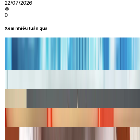
22/07/2026
0
Xem nhiều tuần qua
Tư vấn
Bảng giá iPhone cũ mới nhất trong tháng 8 năm
2026, giá siêu hấp dẫn
Cập nhật bảng giá iPhone năm 2026: Giá tốt, ưu đãi
hấp dẫn
Cập nhật bảng giá Galaxy S23 (Plus, Ultra) cũ, mới
năm 2026
Bảng giá iPhone 15 cập nhật mới nhất tháng
08/2026
Cập nhật bảng giá điện thoại Samsung tháng 8:
Giảm đến 15.49 triệu