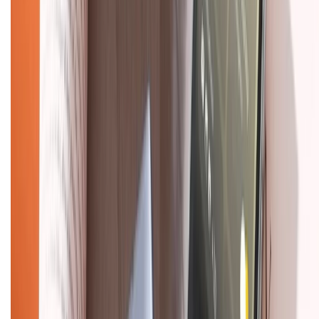
Chính sách
Bảo hành mở rộng
Chính sách dùng sản phẩm 7 ngày miễn phí
Chính sách đổi trả
Chính sách bảo hành
Chính sách bảo mật thông tin
Chính sách kiểm hàng
TỔNG ĐÀI HỖ TRỢ
Tư vấn mua hàng (miễn phí):
1800.6229
(08h30 - 21h30)
Khiếu nại - Góp ý:
088.99999.33
(09h00 - 18h00)