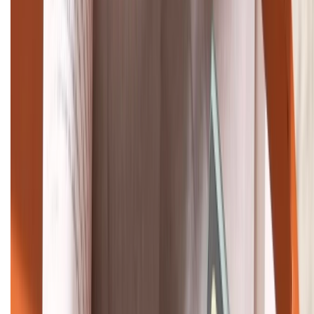
TỔNG ĐÀI HỖ TRỢ
(08H30 - 21H30)
Tư vấn mua hàng (miễn phí):
1800.6229
Khiếu nại - Góp ý:
088.99999.33
Bán hàng doanh nghiệp B2B:
088.99999.22
HỖ TRỢ THANH TOÁN