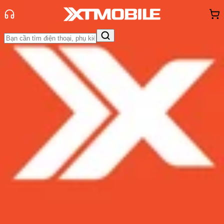
Trang chủ
Tin tức
Tin Mới
Tin Mới
Đánh Giá - Trên Tay
So Sánh
Tư vấn
Khuyến
mãi
Thủ thuật
Hỏi đáp
App - Game
Thông báo
Khách
hàng - Sự kiện
Samsung Galaxy A8s chính thức lên
kệ, giá chỉ từ 9 triệu
Admin
Ngày đăng:
31/12/2018
Cập nhật:
31/12/2018