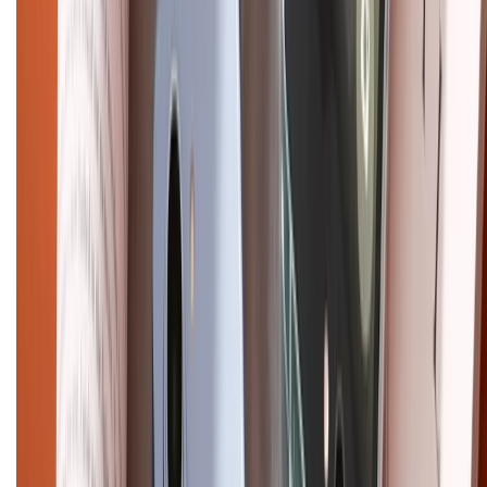
Hướng dẫn mua hàng trả góp
Dịch vụ bán hàng B2B
Chính sách
Bảo hành mở rộng
Chính sách dùng sản phẩm 7 ngày miễn phí
Chính sách đổi trả
Chính sách bảo hành
Chính sách bảo mật thông tin
Chính sách kiểm hàng
HỖ TRỢ THANH TOÁN