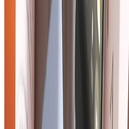
Về chúng tôi
Giới thiệu về XTMobile
Liên hệ hợp tác
Hệ thống cửa hàng bán lẻ
Về trang chủ
Hỗ trợ khách hàng
Mua hàng trả góp
Mua hàng online
Dịch vụ bảo hành mở rộng
Hình thức thanh toán
Tra cứu bảo hành
Tra cứu điểm XTMember