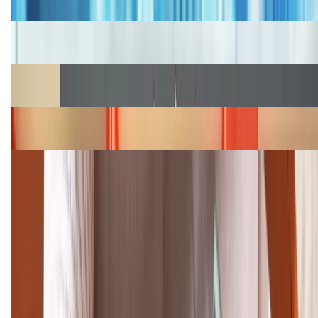
Cập nhật bảng giá iPhone năm 2026: Giá tốt, ưu đãi
hấp dẫn
Cập nhật bảng giá Galaxy S23 (Plus, Ultra) cũ, mới
năm 2026
Bảng giá iPhone 15 cập nhật mới nhất tháng
08/2026
Cập nhật bảng giá điện thoại Samsung tháng 8:
Giảm đến 15.49 triệu
TỔNG ĐÀI HỖ TRỢ
(08H30 - 21H30)
Tư vấn mua hàng (miễn phí):
1800.6229