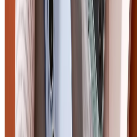
Điện thoại iPhone
iPhone 17 Pro Max
iPhone 17
Pro
iPhone 17
iPhone 16
iPhone 16 Pro Max
iPhone 15
Pro Max
iPhone 15
Điện thoại Samsung
Samsung S26
Ultra
Samsung S26
Samsung S25
iPhone cũ
iPhone 17
cũ
iPhone 16 cũ
iPhone 16 Pro Max cũ
Copyright @2012 HỘ KINH DOANH CỬA HÀNG ĐIỆN THOẠI DI ĐỘNG
XTMOBILE. Số GPKD: 41A8052143 – Cấp ngày 11/05/2023. Địa chỉ: 50
Trần Quang Khải, Phường Tân Định, Quận 1, TP.HCM. Điện thoại:
1800.6229 (Miễn Phí)
Email: xtmobile.sg@gmail.com. Chịu trách nhiệm nội dung: Lê Xuân
Hoà