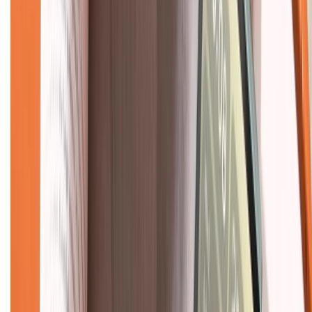
Về chúng tôi
Giới thiệu về XTMobile
Liên hệ hợp tác
Hệ thống cửa hàng bán lẻ
Về trang chủ
Hỗ trợ khách hàng
Mua hàng trả góp