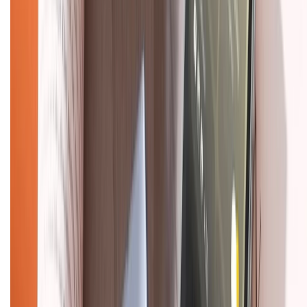
Chính sách bảo mật thông tin
Chính sách kiểm hàng
TỔNG ĐÀI HỖ TRỢ
Tư vấn mua hàng (miễn phí):
1800.6229
(08h30 - 21h30)
Khiếu nại - Góp ý:
088.99999.33
(09h00 - 18h00)
Trung tâm bảo hành:
028.710.89898
(08h30 - 21h00)
KẾT NỐI VỚI CHÚNG TÔI