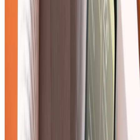
Mua hàng online
Dịch vụ bảo hành mở rộng
Hình thức thanh toán
Tra cứu bảo hành
Tra cứu điểm XTMember
Hướng dẫn mua hàng trả góp
Dịch vụ bán hàng B2B
Chính sách
Bảo hành mở rộng
Chính sách dùng sản phẩm 7 ngày miễn phí
Chính sách đổi trả
Chính sách bảo hành