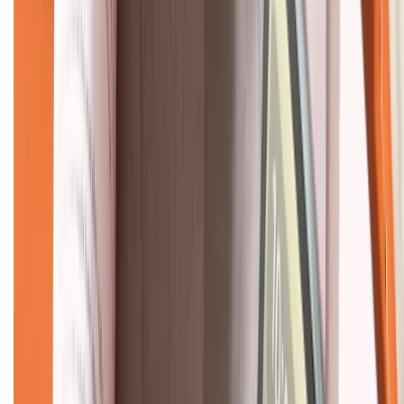
KẾT NỐI VỚI CHÚNG TÔI
CHỨNG NHẬN