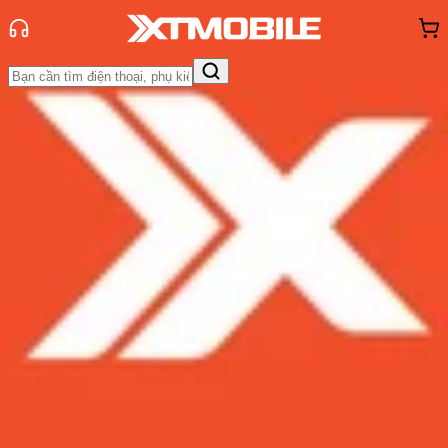
Trang chủ
Tin tức
Tin Mới
Tin Mới
Đánh Giá - Trên Tay
So Sánh
Tư vấn
Khuyến
mãi
Thủ thuật
Hỏi đáp
App - Game
Thông báo
Khách
hàng - Sự kiện
Điện thoại LG V60 ThinQ: ra mắt
trên Verizon và các mạng 5G khác
ở Mỹ
Admin
Ngày đăng:
05/02/2020