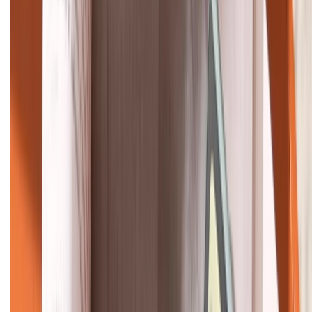
Khiếu nại - Góp ý:
088.99999.33
Bán hàng doanh nghiệp B2B:
088.99999.22
HỖ TRỢ THANH TOÁN