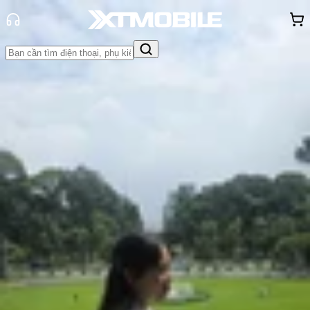
Trang chủ
Tin tức
Khuyến mãi
Tin Mới
Đánh Giá - Trên Tay
So Sánh
Tư vấn
Khuyến
mãi
Thủ thuật
Hỏi đáp
App - Game
Thông báo
Khách
hàng - Sự kiện
Giờ vàng sale sốc: Nhận ngay
voucher giảm đến 600K, thu cũ trợ
giá 4 triệu đồng
Hồng Huệ
Ngày đăng:
13/07/2026