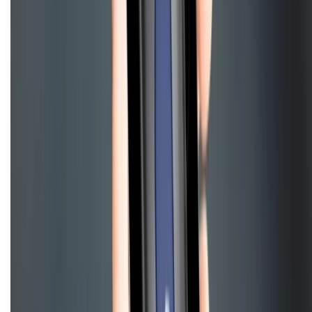
Điện thoại iPhone
iPhone 17 Pro Max
iPhone 17
Pro
iPhone 17
iPhone 16
iPhone 16 Pro Max
iPhone 15
Pro Max
iPhone 15
Điện thoại Samsung
Samsung S26
Ultra
Samsung S26
Samsung S25
iPhone cũ
iPhone 17
cũ
iPhone 16 cũ
iPhone 16 Pro Max cũ
Copyright @2012 HỘ KINH DOANH CỬA HÀNG ĐIỆN THOẠI DI ĐỘNG
XTMOBILE. Số GPKD: 41A8052143 – Cấp ngày 11/05/2023. Địa chỉ: 50
Trần Quang Khải, Phường Tân Định, Quận 1, TP.HCM. Điện thoại:
1800.6229 (Miễn Phí)
Email: xtmobile.sg@gmail.com. Chịu trách nhiệm nội dung: Lê Xuân
Hoà