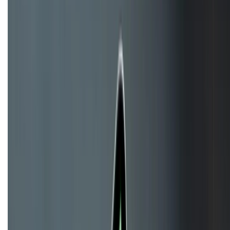
Khiếu nại - Góp ý:
088.99999.33
Bán hàng doanh nghiệp B2B:
088.99999.22
HỖ TRỢ THANH TOÁN