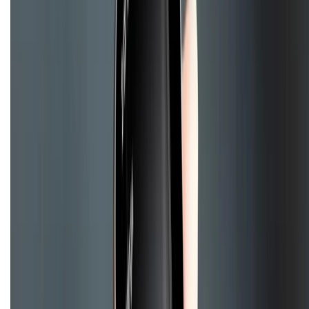
Chính sách bảo mật thông tin
Chính sách kiểm hàng
TỔNG ĐÀI HỖ TRỢ
Tư vấn mua hàng (miễn phí):
1800.6229
(08h30 - 21h30)
Khiếu nại - Góp ý:
088.99999.33
(09h00 - 18h00)
Trung tâm bảo hành:
028.710.89898
(08h30 - 21h00)
KẾT NỐI VỚI CHÚNG TÔI