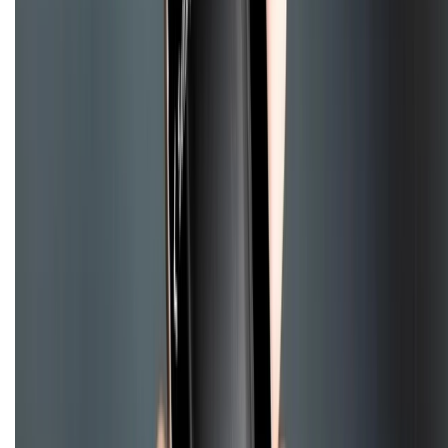
Về chúng tôi
Giới thiệu về XTMobile
Liên hệ hợp tác
Hệ thống cửa hàng bán lẻ
Về trang chủ
Hỗ trợ khách hàng
Mua hàng trả góp
Mua hàng online
Dịch vụ bảo hành mở rộng
Hình thức thanh toán
Tra cứu bảo hành
Tra cứu điểm XTMember