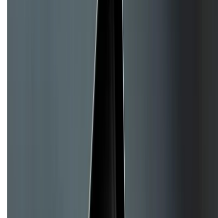
Về chúng tôi
Giới thiệu về XTMobile
Liên hệ hợp tác
Hệ thống cửa hàng bán lẻ
Về trang chủ
Hỗ trợ khách hàng
Mua hàng trả góp