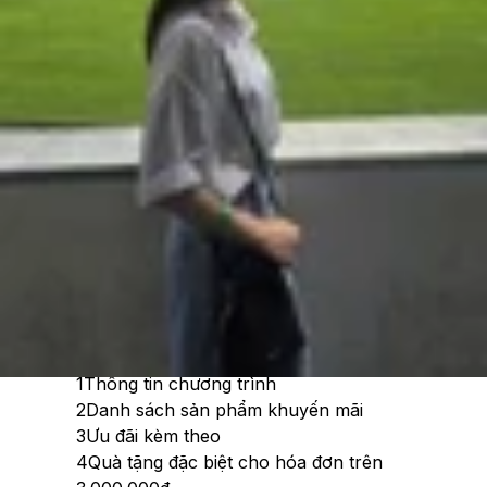
Cập nhật:
11/07/2026
Theo dõi XTMobile trên
Xem nhanh
Ẩn
1
Thông tin chương trình
2
Danh sách sản phẩm khuyến mãi
3
Ưu đãi kèm theo
4
Quà tặng đặc biệt cho hóa đơn trên