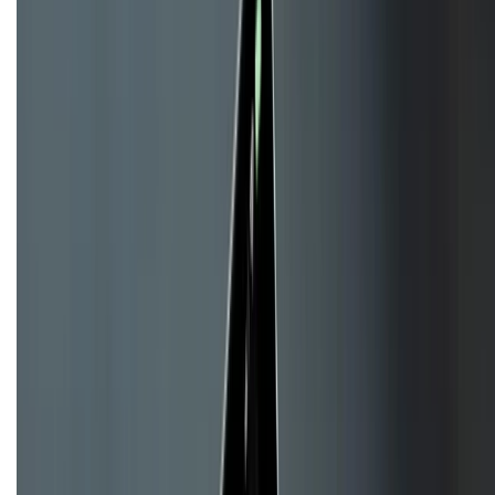
KẾT NỐI VỚI CHÚNG TÔI
CHỨNG NHẬN