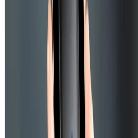
Hướng dẫn mua hàng trả góp
Dịch vụ bán hàng B2B
Chính sách
Bảo hành mở rộng
Chính sách dùng sản phẩm 7 ngày miễn phí
Chính sách đổi trả
Chính sách bảo hành
Chính sách bảo mật thông tin
Chính sách kiểm hàng
HỖ TRỢ THANH TOÁN