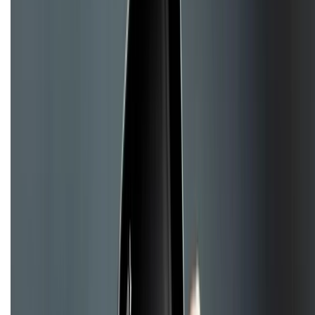
Mua hàng online
Dịch vụ bảo hành mở rộng
Hình thức thanh toán
Tra cứu bảo hành
Tra cứu điểm XTMember
Hướng dẫn mua hàng trả góp
Dịch vụ bán hàng B2B
Chính sách
Bảo hành mở rộng
Chính sách dùng sản phẩm 7 ngày miễn phí
Chính sách đổi trả
Chính sách bảo hành