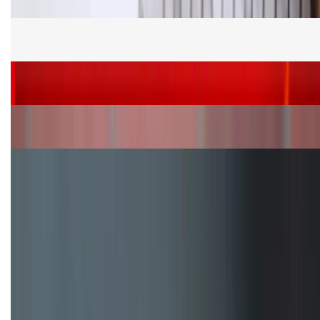
Cấu hình Samsung Galaxy Z Flip 8: Ra mắt với hai
phiên bản chip khác nhau
Siêu sale 8.8 - Săn deal rẻ vô đối: Mua điện thoại
giảm thêm đến 400K tại XTmobile!
Nên mua iPhone VN/A hay LL/A: So sánh chi tiết
máy nào tốt hơn?
Đây là cách sử dụng nút Action Button trên iPhone
hiệu quả hơn!
TỔNG ĐÀI HỖ TRỢ
(08H30 - 21H30)
Tư vấn mua hàng (miễn phí):
1800.6229