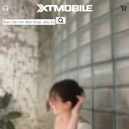
Trang chủ
Tin tức
App - Game
Tin Mới
Đánh Giá - Trên Tay
So Sánh
Tư vấn
Khuyến
mãi
Thủ thuật
Hỏi đáp
App - Game
Thông báo
Khách
hàng - Sự kiện
Khám phá R.E.P.O: Tựa game 'vượt
mặt' nhiều bom tấn AAA trên bảng
xếp hạng Steam
Triệu Vy
Ngày đăng:
16/04/2025