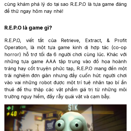
cùng khám phá lý do tại sao R.E.P.O là tựa game đáng
để thử ngay hôm nay nhé!
R.E.P.O là game gì?
R.E.P.O, viết tắt của Retrieve, Extract, & Profit
Operation, là một tựa game kinh dị hợp tác (co-op
horror) hỗ trợ tối đa 6 người chơi cùng lúc. Khác với
những tựa game AAA tập trung vào đồ họa hoành
tráng hay cốt truyện phức tạp, R.E.P.O mang đến một
trải nghiệm đơn giản nhưng đầy cuốn hút: người chơi
vào vai những robot được một trí tuệ nhân tạo bí ẩn
thuê để thu thập các vật phẩm giá trị từ những môi
trường nguy hiểm, đầy rẫy quái vật và cạm bẫy.