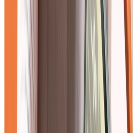
Mua hàng online
Dịch vụ bảo hành mở rộng
Hình thức thanh toán
Tra cứu bảo hành
Tra cứu điểm XTMember
Hướng dẫn mua hàng trả góp
Dịch vụ bán hàng B2B
Chính sách
Bảo hành mở rộng
Chính sách dùng sản phẩm 7 ngày miễn phí
Chính sách đổi trả
Chính sách bảo hành