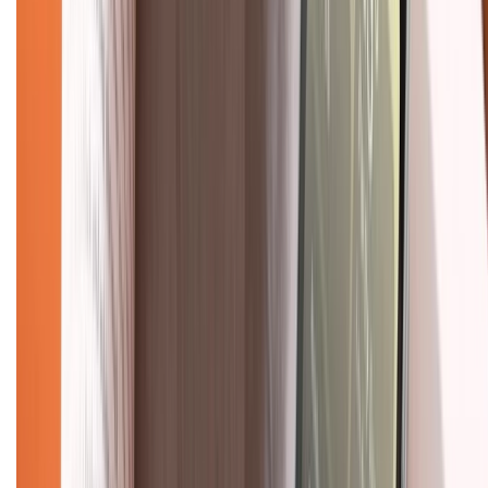
Về chúng tôi
Giới thiệu về XTMobile
Liên hệ hợp tác
Hệ thống cửa hàng bán lẻ
Về trang chủ
Hỗ trợ khách hàng
Mua hàng trả góp
Mua hàng online
Dịch vụ bảo hành mở rộng
Hình thức thanh toán
Tra cứu bảo hành
Tra cứu điểm XTMember