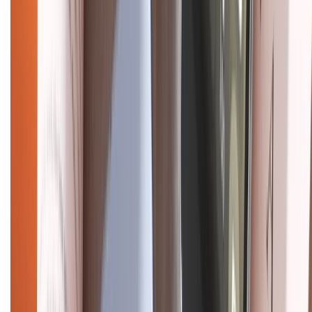
Điện thoại iPhone
iPhone 17 Pro Max
iPhone 17
Pro
iPhone 17
iPhone 16
iPhone 16 Pro Max
iPhone 15
Pro Max
iPhone 15
Điện thoại Samsung
Samsung S26
Ultra
Samsung S26
Samsung S25
iPhone cũ
iPhone 17
cũ
iPhone 16 cũ
iPhone 16 Pro Max cũ
Copyright @2012 HỘ KINH DOANH CỬA HÀNG ĐIỆN THOẠI DI ĐỘNG
XTMOBILE. Số GPKD: 41A8052143 – Cấp ngày 11/05/2023. Địa chỉ: 50
Trần Quang Khải, Phường Tân Định, Quận 1, TP.HCM. Điện thoại:
1800.6229 (Miễn Phí)
Email: xtmobile.sg@gmail.com. Chịu trách nhiệm nội dung: Lê Xuân
Hoà