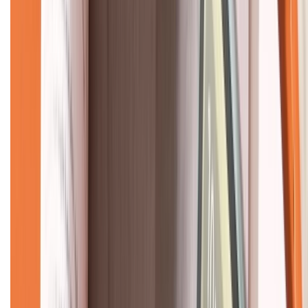
Về chúng tôi
Giới thiệu về XTMobile
Liên hệ hợp tác
Hệ thống cửa hàng bán lẻ
Về trang chủ
Hỗ trợ khách hàng
Mua hàng trả góp