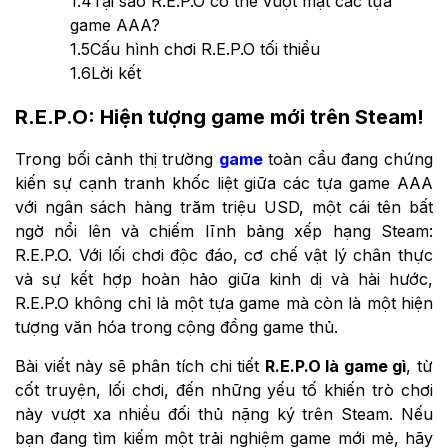
1.4
Tại sao R.E.P.O có thể vượt mặt các tựa
game AAA?
1.5
Cấu hình chơi R.E.P.O tối thiểu
1.6
Lời kết
R.E.P.O: Hiện tượng game mới trên Steam!
Trong bối cảnh thị trường
game
toàn cầu đang chứng
kiến sự cạnh tranh khốc liệt giữa các tựa game AAA
với ngân sách hàng trăm triệu USD, một cái tên bất
ngờ nổi lên và chiếm lĩnh bảng xếp hạng Steam:
R.E.P.O. Với lối chơi độc đáo, cơ chế vật lý chân thực
và sự kết hợp hoàn hảo giữa kinh dị và hài hước,
R.E.P.O không chỉ là một tựa game mà còn là một hiện
tượng văn hóa trong cộng đồng game thủ.
Bài viết này sẽ phân tích chi tiết
R.E.P.O là game gì
, từ
cốt truyện, lối chơi, đến những yếu tố khiến trò chơi
này vượt xa nhiều đối thủ nặng ký trên Steam. Nếu
bạn đang tìm kiếm một trải nghiệm game mới mẻ, hãy