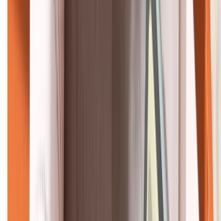
KẾT NỐI VỚI CHÚNG TÔI
CHỨNG NHẬN