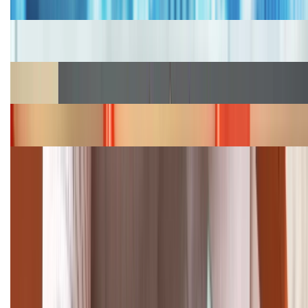
Cập nhật bảng giá iPhone năm 2026: Giá tốt, ưu đãi
hấp dẫn
Cập nhật bảng giá Galaxy S23 (Plus, Ultra) cũ, mới
năm 2026
Bảng giá iPhone 15 cập nhật mới nhất tháng
08/2026
Cập nhật bảng giá điện thoại Samsung tháng 8:
Giảm đến 15.49 triệu
TỔNG ĐÀI HỖ TRỢ
(08H30 - 21H30)
Tư vấn mua hàng (miễn phí):
1800.6229