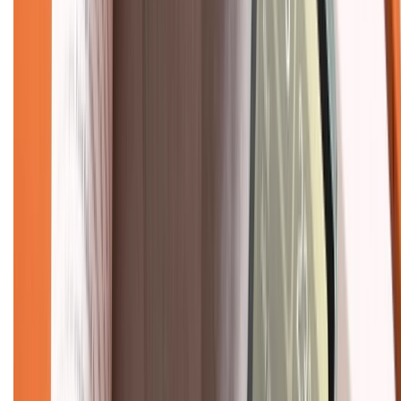
Chính sách bảo mật thông tin
Chính sách kiểm hàng
TỔNG ĐÀI HỖ TRỢ
Tư vấn mua hàng (miễn phí):
1800.6229
(08h30 - 21h30)
Khiếu nại - Góp ý:
088.99999.33
(09h00 - 18h00)
Trung tâm bảo hành:
028.710.89898
(08h30 - 21h00)
KẾT NỐI VỚI CHÚNG TÔI