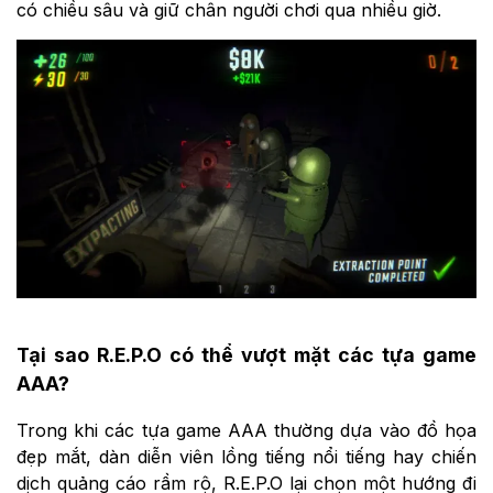
có chiều sâu và giữ chân người chơi qua nhiều giờ.
Tại sao R.E.P.O có thể vượt mặt các tựa game
AAA?
Trong khi các tựa game AAA thường dựa vào đồ họa
đẹp mắt, dàn diễn viên lồng tiếng nổi tiếng hay chiến
dịch quảng cáo rầm rộ, R.E.P.O lại chọn một hướng đi