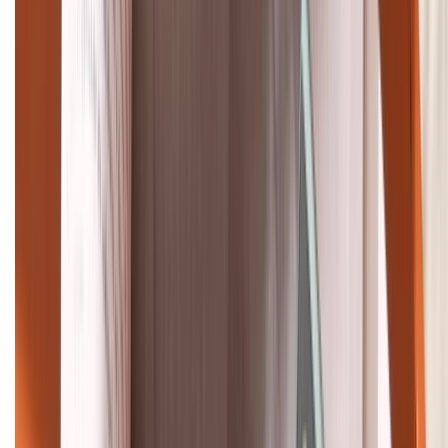
Khiếu nại - Góp ý:
088.99999.33
Bán hàng doanh nghiệp B2B:
088.99999.22
HỖ TRỢ THANH TOÁN