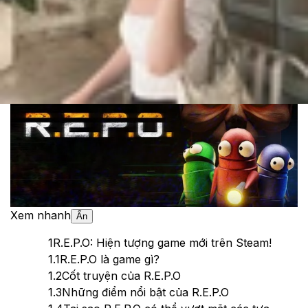
Cập nhật:
16/04/2025
Theo dõi XTMobile trên
Xem nhanh
Ẩn
1
R.E.P.O: Hiện tượng game mới trên Steam!
1.1
R.E.P.O là game gì?
1.2
Cốt truyện của R.E.P.O
1.3
Những điểm nổi bật của R.E.P.O