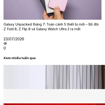
Galaxy Unpacked tháng 7: Toàn cảnh 5 thiết bị mới – Bộ đôi
Z Fold 8, Z Flip 8 và Galaxy Watch Ultra 2 ra mắt
23/07/2026
0
Xem nhiều tuần qua
Tư vấn
Bảng giá Samsung S24 Ultra tại XTmobile tháng 8,
giảm sâu, ưu đãi bất ngờ
Cấu hình Samsung Galaxy Z Flip 8: Ra mắt với hai
phiên bản chip khác nhau