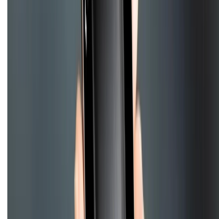
Về trang chủ
Hỗ trợ khách hàng
Mua hàng trả góp
Mua hàng online
Hình thức thanh toán
Tra cứu bảo hành
Tra cứu điểm XTMember
Hướng dẫn mua hàng trả góp
Dịch vụ bán hàng B2B
Chính sách
Bảo hành mở rộng
Chính sách dùng sản phẩm 7 ngày miễn phí