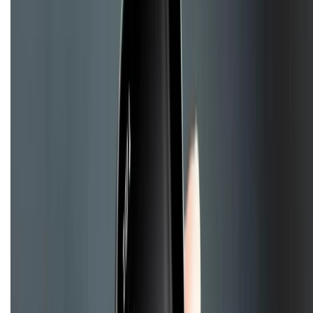
Tra cứu điểm XTMember
Hướng dẫn mua hàng trả góp
Dịch vụ bán hàng B2B
Chính sách
Bảo hành mở rộng
Chính sách dùng sản phẩm 7 ngày miễn phí
Chính sách đổi trả
Chính sách bảo hành
Chính sách bảo mật thông tin
Chính sách kiểm hàng
TỔNG ĐÀI HỖ TRỢ
Tư vấn mua hàng (miễn phí):