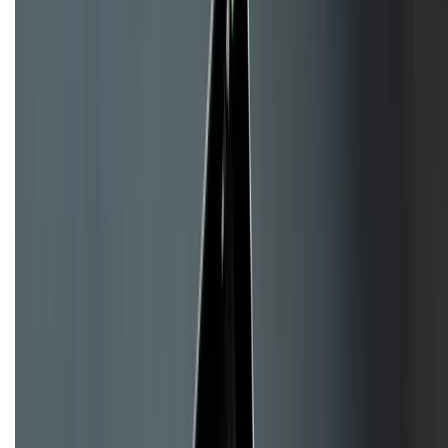
KẾT NỐI VỚI CHÚNG TÔI
CHỨNG NHẬN