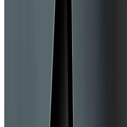
Về chúng tôi
Giới thiệu về XTMobile
Liên hệ hợp tác
Hệ thống cửa hàng bán lẻ
Về trang chủ
Hỗ trợ khách hàng
Mua hàng trả góp
Mua hàng online
Hình thức thanh toán
Tra cứu bảo hành