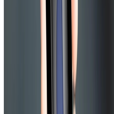
CHỨNG NHẬN
Điện thoại iPhone
iPhone 17 Pro Max
iPhone 17
Pro
iPhone 17
iPhone 16
iPhone 16 Pro Max
iPhone 15
Pro Max
iPhone 15
Điện thoại Samsung
Samsung S26
Ultra
Samsung S26
Samsung S25
iPhone cũ
iPhone 17
cũ
iPhone 16 cũ
iPhone 16 Pro Max cũ
Copyright @2012 HỘ KINH DOANH CỬA HÀNG ĐIỆN THOẠI DI ĐỘNG