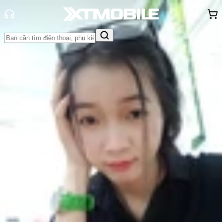
Trang chủ
Tin tức
Tin Mới
Tin Mới
Đánh Giá - Trên Tay
So Sánh
Tư vấn
Khuyến
mãi
Thủ thuật
Hỏi đáp
App - Game
Thông báo
Khách
hàng - Sự kiện
Redmi Note 11E và Redmi Note 11E
Pro sẽ được ra mắt vào 04/03
Nguyễn Phan Thảo Nguyên
Ngày đăng:
02/03/2022
Cập nhật:
02/03/2022