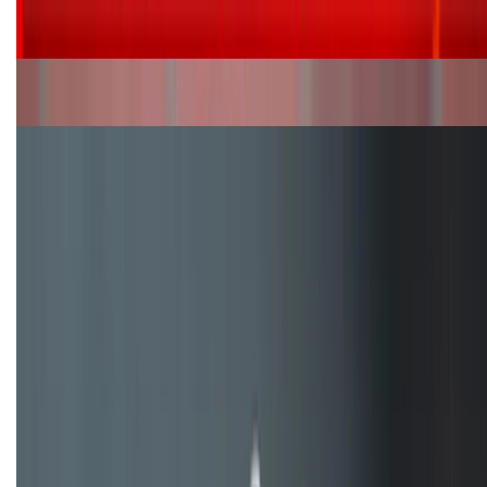
Siêu sale 8.8 - Săn deal rẻ vô đối: Mua điện thoại
giảm thêm đến 400K tại XTmobile!
Nên mua iPhone VN/A hay LL/A: So sánh chi tiết
máy nào tốt hơn?
Đây là cách sử dụng nút Action Button trên iPhone
hiệu quả hơn!
TỔNG ĐÀI HỖ TRỢ
(08H30 - 21H30)
Tư vấn mua hàng (miễn phí):
1800.6229
Khiếu nại - Góp ý:
088.99999.33
Bán hàng doanh nghiệp B2B: