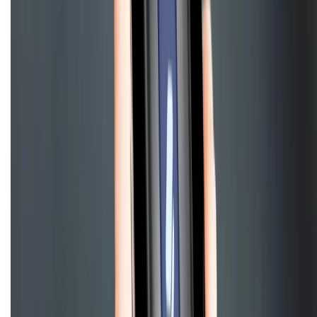
XTMOBILE. Số GPKD: 41A8052143 – Cấp ngày 11/05/2023. Địa chỉ: 50
Trần Quang Khải, Phường Tân Định, Quận 1, TP.HCM. Điện thoại:
1800.6229 (Miễn Phí)
Email: xtmobile.sg@gmail.com. Chịu trách nhiệm nội dung: Lê Xuân
Hoà