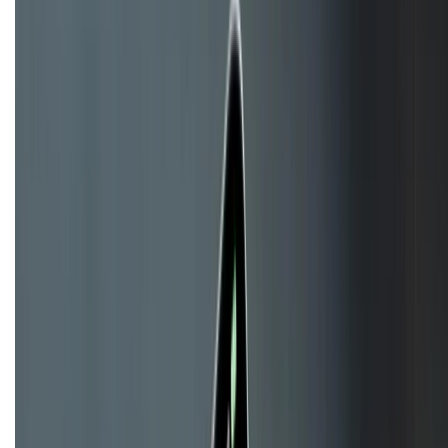
088.99999.22
HỖ TRỢ THANH TOÁN