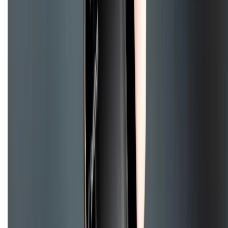
1800.6229
(08h30 - 21h30)
Khiếu nại - Góp ý:
088.99999.33
(09h00 - 18h00)
Trung tâm bảo hành:
028.710.89898
(08h30 - 21h00)
KẾT NỐI VỚI CHÚNG TÔI
Về chúng tôi
Giới thiệu về XTMobile
Liên hệ hợp tác
Hệ thống cửa hàng bán lẻ