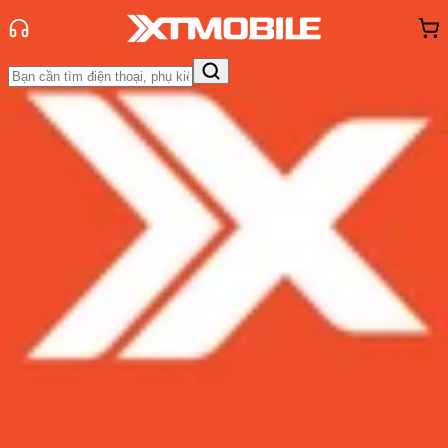
Trang chủ
Tin tức
So Sánh
Tin Mới
Đánh Giá - Trên Tay
So Sánh
Tư vấn
Khuyến
mãi
Thủ thuật
Hỏi đáp
App - Game
Thông báo
Khách
hàng - Sự kiện
Redmi Note 11 và Galaxy A32:
những mẫu điện thoại tầm trung
nào đáng mua nhất năm 2021?
Admin
Ngày đăng:
06/12/2021