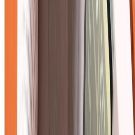
Hướng dẫn mua hàng trả góp
Dịch vụ bán hàng B2B
Chính sách
Bảo hành mở rộng
Chính sách dùng sản phẩm 7 ngày miễn phí
Chính sách đổi trả
Chính sách bảo hành
Chính sách bảo mật thông tin
Chính sách kiểm hàng
TỔNG ĐÀI HỖ TRỢ
Tư vấn mua hàng (miễn phí):
1800.6229
(08h30 - 21h30)