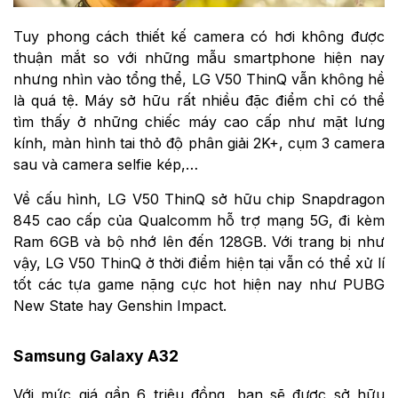
Tuy phong cách thiết kế camera có hơi không được
thuận mắt so với những mẫu smartphone hiện nay
nhưng nhìn vào tổng thể, LG V50 ThinQ vẫn không hề
là quá tệ. Máy sở hữu rất nhiều đặc điểm chỉ có thể
tìm thấy ở những chiếc máy cao cấp như mặt lưng
kính, màn hình tai thỏ độ phân giải 2K+, cụm 3 camera
sau và camera selfie kép,…
Về cấu hình, LG V50 ThinQ sở hữu chip Snapdragon
845 cao cấp của Qualcomm hỗ trợ mạng 5G, đi kèm
Ram 6GB và bộ nhớ lên đến 128GB. Với trang bị như
vậy, LG V50 ThinQ ở thời điểm hiện tại vẫn có thể xử lí
tốt các tựa game nặng cực hot hiện nay như PUBG
New State hay Genshin Impact.
Samsung Galaxy A32
Với mức giá gần 6 triệu đồng, bạn sẽ được sở hữu