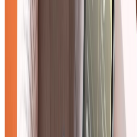
Khiếu nại - Góp ý:
088.99999.33
(09h00 - 18h00)
Trung tâm bảo hành:
028.710.89898
(08h30 - 21h00)
KẾT NỐI VỚI CHÚNG TÔI
Về chúng tôi
Giới thiệu về XTMobile
Liên hệ hợp tác
Hệ thống cửa hàng bán lẻ
Về trang chủ