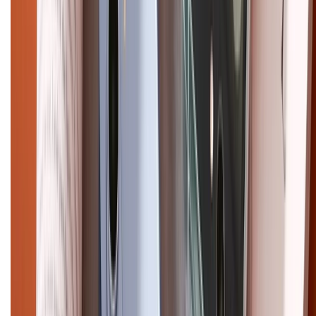
XTMOBILE. Số GPKD: 41A8052143 – Cấp ngày 11/05/2023. Địa chỉ: 50
Trần Quang Khải, Phường Tân Định, Quận 1, TP.HCM. Điện thoại:
1800.6229 (Miễn Phí)
Email: xtmobile.sg@gmail.com. Chịu trách nhiệm nội dung: Lê Xuân
Hoà