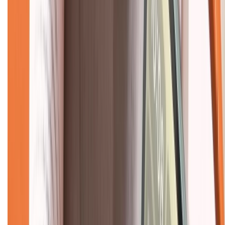
Về chúng tôi
Giới thiệu về XTMobile
Liên hệ hợp tác
Hệ thống cửa hàng bán lẻ
Về trang chủ
Hỗ trợ khách hàng
Mua hàng trả góp
Mua hàng online
Dịch vụ bảo hành mở rộng
Hình thức thanh toán
Tra cứu bảo hành
Tra cứu điểm XTMember