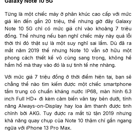
Galaxy Note 10 5G
Từng là một chiếc máy ở phân khúc cao cấp với mức
giá lên đến gần 20 triệu, thế nhưng giờ đây Galaxy
Note 10 5G chỉ có mức giá chỉ vào khoảng 7 triệu
đồng. Thế nhưng nếu bạn nghĩ chiếc máy này quá lỗi
thời thì đó thật sự là một suy nghĩ sai lầm. Dù đã ra
mắt năm 2019 thế nhưng Note 10 vẫn sở hữu một
phong cách thiết kế vô cùng sang trọng, không hề
hầm hố mà thay vào đó là sự tinh tế nhẹ nhàng.
Với mức giá 7 triệu đồng ở thời điểm hiện tại, bạn sẽ
chẳng thể nào tìm kiếm được một chiếc smartphone
tầm trung có chuẩn kháng nước IP68, màn hình 6.3
inch Full HD+ đi kèm cảm biến vân tay bên dưới, tính
năng Always-on-Display hay loa âm thanh được tinh
chỉnh bởi AKG. Tuy được ra mắt từ tận 2019 nhưng
khả năng quay chụp của Note 10 thậm chí gần ngang
ngửa với iPhone 13 Pro Max.