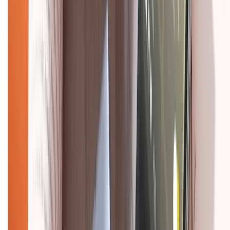
Hỗ trợ khách hàng
Mua hàng trả góp
Mua hàng online
Dịch vụ bảo hành mở rộng
Hình thức thanh toán
Tra cứu bảo hành
Tra cứu điểm XTMember
Hướng dẫn mua hàng trả góp
Dịch vụ bán hàng B2B
Chính sách
Bảo hành mở rộng
Chính sách dùng sản phẩm 7 ngày miễn phí