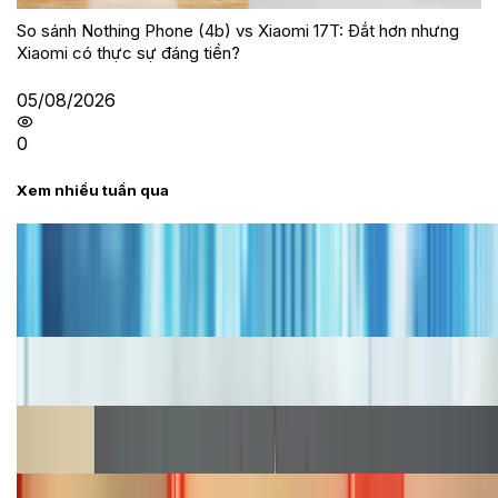
So sánh Nothing Phone (4b) vs Xiaomi 17T: Đắt hơn nhưng
Xiaomi có thực sự đáng tiền?
05/08/2026
0
Xem nhiều tuần qua
Tư vấn
Bảng giá iPhone cũ mới nhất trong tháng 8 năm
2026, giá siêu hấp dẫn
Cập nhật bảng giá iPhone năm 2026: Giá tốt, ưu đãi
hấp dẫn
Cập nhật bảng giá Galaxy S23 (Plus, Ultra) cũ, mới
năm 2026
Bảng giá iPhone 15 cập nhật mới nhất tháng