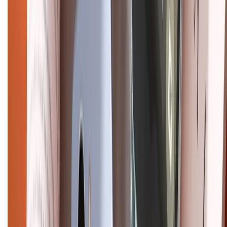
CHỨNG NHẬN
Điện thoại iPhone
iPhone 17 Pro Max
iPhone 17
Pro
iPhone 17
iPhone 16
iPhone 16 Pro Max
iPhone 15
Pro Max
iPhone 15
Điện thoại Samsung
Samsung S26
Ultra
Samsung S26
Samsung S25
iPhone cũ
iPhone 17
cũ
iPhone 16 cũ
iPhone 16 Pro Max cũ
Copyright @2012 HỘ KINH DOANH CỬA HÀNG ĐIỆN THOẠI DI ĐỘNG