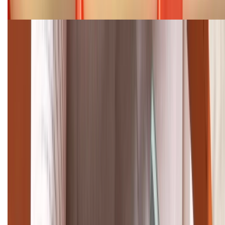
08/2026
Cập nhật bảng giá điện thoại Samsung tháng 8:
Giảm đến 15.49 triệu
TỔNG ĐÀI HỖ TRỢ
(08H30 - 21H30)
Tư vấn mua hàng (miễn phí):
1800.6229
Khiếu nại - Góp ý:
088.99999.33
Bán hàng doanh nghiệp B2B:
088.99999.22