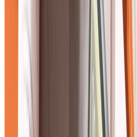
KẾT NỐI VỚI CHÚNG TÔI
CHỨNG NHẬN