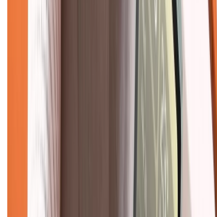
Hướng dẫn mua hàng trả góp
Dịch vụ bán hàng B2B
Chính sách
Bảo hành mở rộng
Chính sách dùng sản phẩm 7 ngày miễn phí
Chính sách đổi trả
Chính sách bảo hành
Chính sách bảo mật thông tin
Chính sách kiểm hàng
TỔNG ĐÀI HỖ TRỢ
Tư vấn mua hàng (miễn phí):
1800.6229
(08h30 - 21h30)