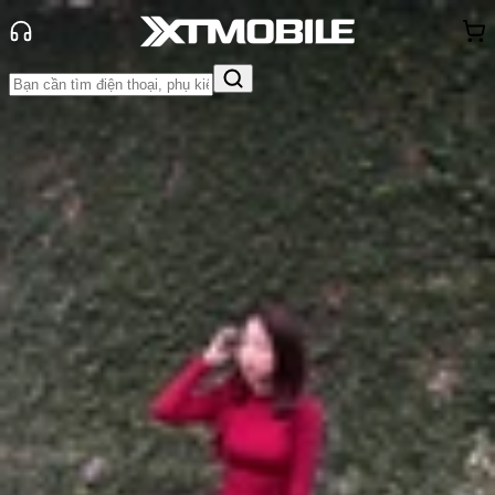
Trang chủ
Tin tức
Tin Mới
Tin Mới
Đánh Giá - Trên Tay
So Sánh
Tư vấn
Khuyến
mãi
Thủ thuật
Hỏi đáp
App - Game
Thông báo
Khách
hàng - Sự kiện
Red Magic 10 Series ra mắt:
Snapdragon 8 Elite, pin 7050mAh,
RAM 24GB!
Anh Thư
Ngày đăng:
14/11/2024