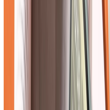
Về chúng tôi
Giới thiệu về XTMobile
Liên hệ hợp tác
Hệ thống cửa hàng bán lẻ
Về trang chủ
Hỗ trợ khách hàng
Mua hàng trả góp
Mua hàng online
Dịch vụ bảo hành mở rộng
Hình thức thanh toán
Tra cứu bảo hành
Tra cứu điểm XTMember