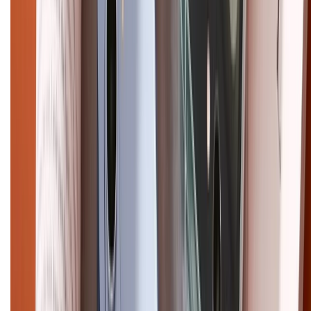
XTMOBILE. Số GPKD: 41A8052143 – Cấp ngày 11/05/2023. Địa chỉ: 50
Trần Quang Khải, Phường Tân Định, Quận 1, TP.HCM. Điện thoại:
1800.6229 (Miễn Phí)
Email: xtmobile.sg@gmail.com. Chịu trách nhiệm nội dung: Lê Xuân
Hoà