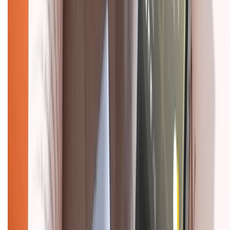
Hỗ trợ khách hàng
Mua hàng trả góp
Mua hàng online
Dịch vụ bảo hành mở rộng
Hình thức thanh toán
Tra cứu bảo hành
Tra cứu điểm XTMember
Hướng dẫn mua hàng trả góp
Dịch vụ bán hàng B2B
Chính sách
Bảo hành mở rộng
Chính sách dùng sản phẩm 7 ngày miễn phí