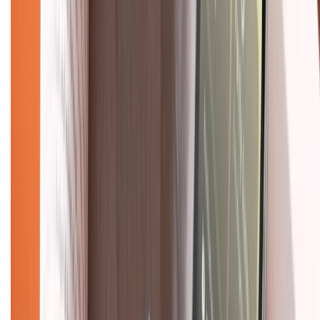
Khiếu nại - Góp ý:
088.99999.33
(09h00 - 18h00)
Trung tâm bảo hành:
028.710.89898
(08h30 - 21h00)
KẾT NỐI VỚI CHÚNG TÔI
Về chúng tôi
Giới thiệu về XTMobile
Liên hệ hợp tác
Hệ thống cửa hàng bán lẻ
Về trang chủ