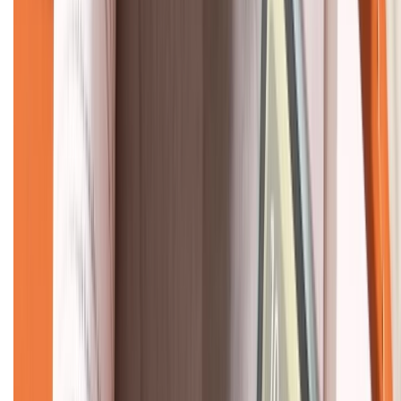
KẾT NỐI VỚI CHÚNG TÔI
CHỨNG NHẬN