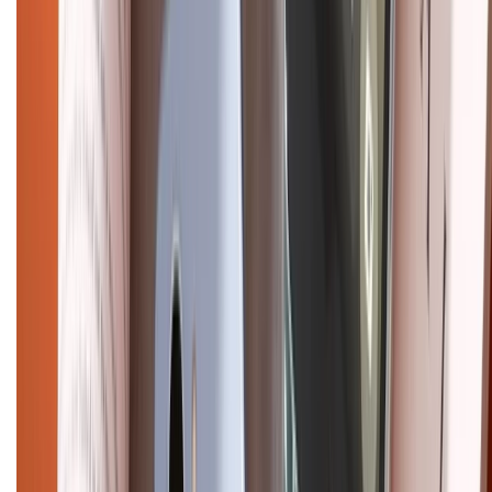
CHỨNG NHẬN
Điện thoại iPhone
iPhone 17 Pro Max
iPhone 17
Pro
iPhone 17
iPhone 16
iPhone 16 Pro Max
iPhone 15
Pro Max
iPhone 15
Điện thoại Samsung
Samsung S26
Ultra
Samsung S26
Samsung S25
iPhone cũ
iPhone 17
cũ
iPhone 16 cũ
iPhone 16 Pro Max cũ
Copyright @2012 HỘ KINH DOANH CỬA HÀNG ĐIỆN THOẠI DI ĐỘNG