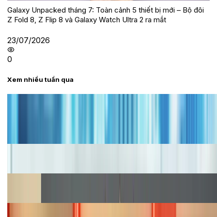
Galaxy Unpacked tháng 7: Toàn cảnh 5 thiết bị mới – Bộ đôi
Z Fold 8, Z Flip 8 và Galaxy Watch Ultra 2 ra mắt
23/07/2026
0
Xem nhiều tuần qua
Tư vấn
Bảng giá iPhone cũ mới nhất trong tháng 8 năm
2026, giá siêu hấp dẫn
Cập nhật bảng giá iPhone năm 2026: Giá tốt, ưu đãi
hấp dẫn
Cập nhật bảng giá Galaxy S23 (Plus, Ultra) cũ, mới
năm 2026
Bảng giá iPhone 15 cập nhật mới nhất tháng