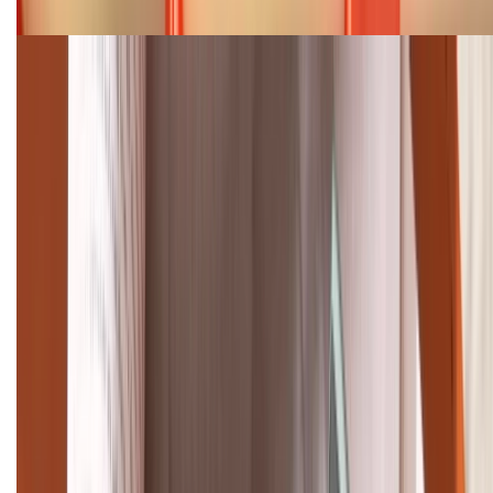
08/2026
Cập nhật bảng giá điện thoại Samsung tháng 8:
Giảm đến 15.49 triệu
TỔNG ĐÀI HỖ TRỢ
(08H30 - 21H30)
Tư vấn mua hàng (miễn phí):
1800.6229
Khiếu nại - Góp ý:
088.99999.33
Bán hàng doanh nghiệp B2B:
088.99999.22