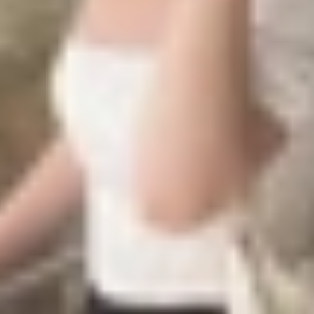
ang bị Snapdragon 8 Elite 2 mới nhất từ Qualcomm, dự kiế
òn tối ưu hóa tiêu thụ năng lượng, đáp ứng tốt nhu cầu đa
thông tin này chính xác, GT 8 Pro sẽ vượt xa người tiề
những smartphone có thời lượng pin ấn tượng nhất phân kh
 vọng, tính năng vốn đã xuất hiện trên GT 7 Pro và nhận đ
 được tiết lộ, Realme GT 8 Pro hứa hẹn sẽ là một flagship 
AMOLED cong 6.78 inch từ Samsung, độ phân giải 1.5K và
ớ UFS 4.0 lên đến 1TB và hỗ trợ sạc nhanh 120W. Về ca
ra siêu rộng 8MP và camera tele tiềm vọng 50MP với zo