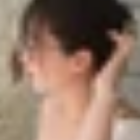
ớm trước nhiều tháng
sớm trước nhiều tháng
7 Pro với chip Snapdragon 8 Elite tại nhiều thị trường. 
g năm nay. Mặc dù còn khá lâu mới đến ngày ra mắt chín
gship này. Vậy Realme GT 8 Pro có gì đáng mong chờ?
được dự đoán sẽ sở hữu màn hình OLED phẳng với độ phân g
 trải nghiệm hình ảnh sống động hơn, đặc biệt phù hợp 
y sẽ tích hợp cảm biến vân tay siêu âm dưới màn hình.