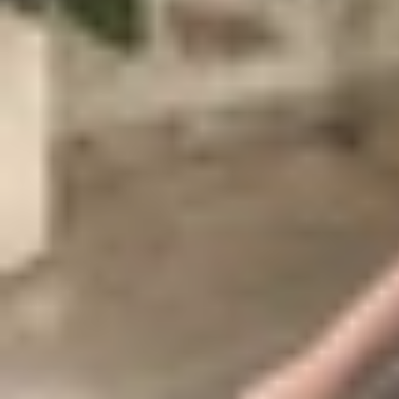
Về hiệu năng, Realme GT 8 Pro được cho là sẽ tr
con chip này không chỉ cải thiện hiệu suất mà c
dung lượng pin khủng, vượt mức 7.000mAh. Nếu 
5.800mAh ở bản toàn cầu), trở thành một trong 
Ngoài ra, máy còn được trang bị camera tele tiềm
như độ phân giải camera hay tốc độ sạc vẫn chưa
và làm việc.
Để nhắc lại, Realme GT 7 Pro sở hữu màn hình 
Elite, đi kèm RAM LPDDR5x tối đa 16GB, bộ nh
thống camera sau gồm camera chính 50MP, came