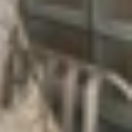
n ra mắt cuối năm 2025. Với sức mạnh vượt trội,
 nhiệm và chơi game nặng. Điểm nhấn tiếp theo là
n nhiệm GT 7 Pro (6.500mAh ở bản Trung Quốc và
úc flagship.
ược nhiều đánh giá tích cực. Dù các chi tiết khác
toàn diện, đáp ứng cả nhu cầu chụp ảnh, giải trí
 tần số quét 120Hz. Máy dùng chip Snapdragon 8
mera, GT 7 Pro có camera selfie 16MP, cùng hệ
om quang 3x.