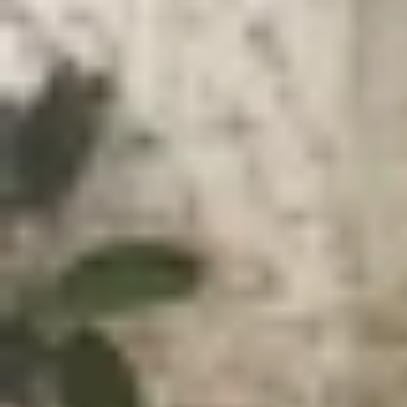
Xem nhanh
Ẩn
1
Realme GT 8 Pro lộ thông số kỹ thuật s
Realme GT 8 Pro lộ thông số kỹ thuật 
Vào tháng 11/2024,
Realme
đã ra mắt Realme GT 
Realme GT 8 Pro vào khoảng cùng thời điểm tron
những thông số kỹ thuật đầu tiên của chiếc fla
Theo thông tin rò rỉ mới nhất, Realme GT 8 Pro 
hình cong 1.5K trên GT 7 Pro, hứa hẹn mang lại
dung chất lượng cao. Để tăng cường bảo mật, má