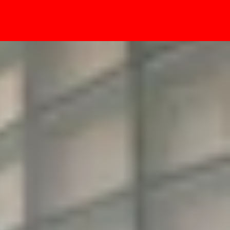
- Sự kiện
ng mong chờ?