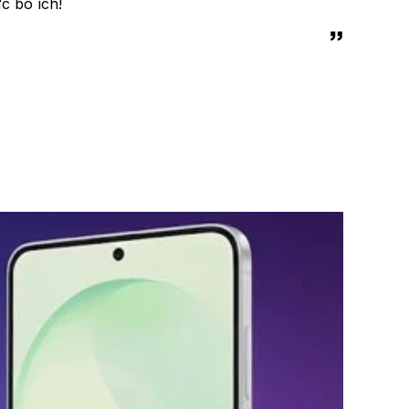
c bổ ích!