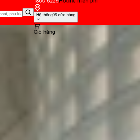
1800 6229
Hotline miễn phí
Hệ thống
06 cửa hàng
Giỏ hàng
ến mãi
Thủ thuật
Hỏi đáp
App - Game
Thông báo
Khách hàng 
ng số kỹ thuật sớm: Có gì đá