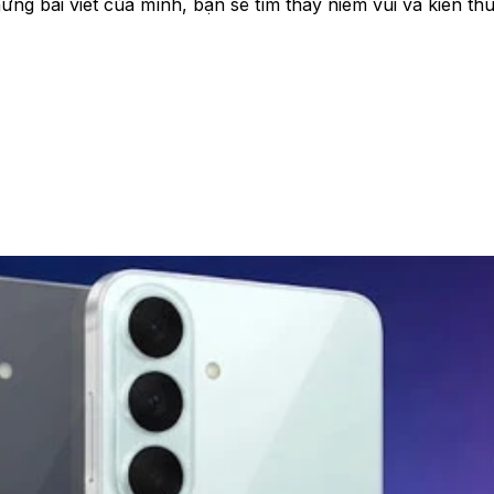
g bài viết của mình, bạn sẽ tìm thấy niềm vui và kiến thứ