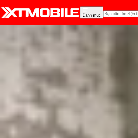
Danh mục
Trang chủ
Tin tức
Tin Mới
Tin Mới
Đánh Giá - Trên Tay
So Sánh
Tư vấn
Khuy
Realme GT 8 Pro lộ thô
Triệu Vy
Ngày đăng:
26/03/2025
Cập nhật:
26/03/2025
Theo dõi XTMobile trên