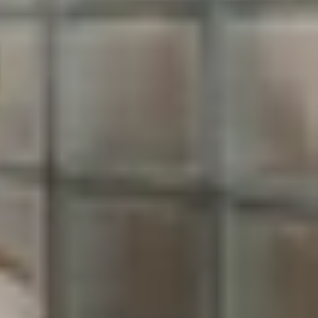
Dự kiến, thương hiệu này sẽ tiếp tục giới thiệu
h thức, leaker nổi tiếng Smart Pikachu đã hé lộ
iải 2K sắc nét. Đây là một bước tiến so với màn
cho người dùng yêu thích chơi game hoặc xem nội