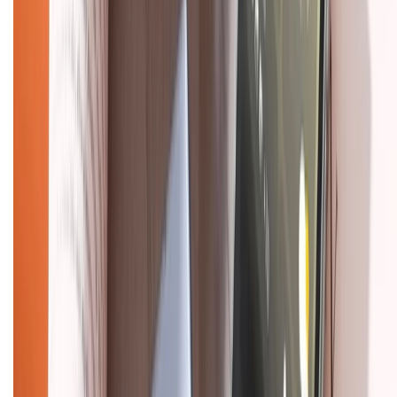
Trung tâm bảo hành:
028.710.89898
(08h30 - 21h00)
KẾT NỐI VỚI CHÚNG TÔI
Về chúng tôi
Giới thiệu về XTMobile
Liên hệ hợp tác
Hệ thống cửa hàng bán lẻ
Về trang chủ
Hỗ trợ khách hàng
Mua hàng trả góp