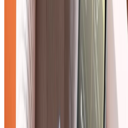
Chính sách
Bảo hành mở rộng
Chính sách dùng sản phẩm 7 ngày miễn phí
Chính sách đổi trả
Chính sách bảo hành
Chính sách bảo mật thông tin
Chính sách kiểm hàng
TỔNG ĐÀI HỖ TRỢ
Tư vấn mua hàng (miễn phí):
1800.6229
(08h30 - 21h30)
Khiếu nại - Góp ý:
088.99999.33
(09h00 - 18h00)