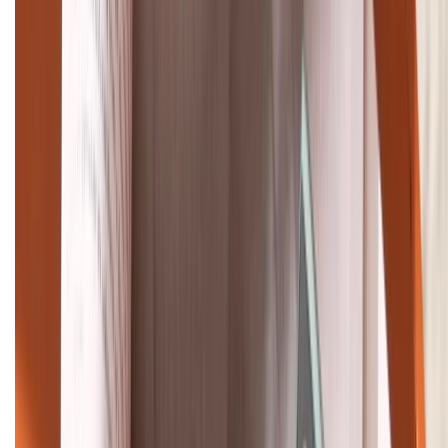
TỔNG ĐÀI HỖ TRỢ
(08H30 - 21H30)
Tư vấn mua hàng (miễn phí):
1800.6229
Khiếu nại - Góp ý:
088.99999.33
Bán hàng doanh nghiệp B2B:
088.99999.22
HỖ TRỢ THANH TOÁN