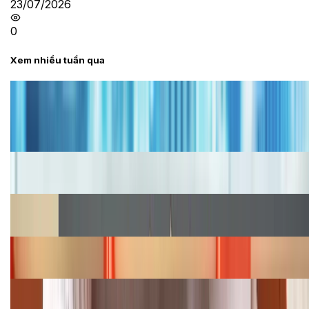
23/07/2026
0
Xem nhiều tuần qua
Tư vấn
Bảng giá iPhone cũ mới nhất trong tháng 8 năm
2026, giá siêu hấp dẫn
Cập nhật bảng giá iPhone năm 2026: Giá tốt, ưu đãi
hấp dẫn
Cập nhật bảng giá Galaxy S23 (Plus, Ultra) cũ, mới
năm 2026
Bảng giá iPhone 15 cập nhật mới nhất tháng
08/2026
Cập nhật bảng giá điện thoại Samsung tháng 8:
Giảm đến 15.49 triệu