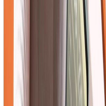
Liên hệ hợp tác
Hệ thống cửa hàng bán lẻ
Về trang chủ
Hỗ trợ khách hàng
Mua hàng trả góp
Mua hàng online
Dịch vụ bảo hành mở rộng
Hình thức thanh toán
Tra cứu bảo hành
Tra cứu điểm XTMember
Hướng dẫn mua hàng trả góp
Dịch vụ bán hàng B2B