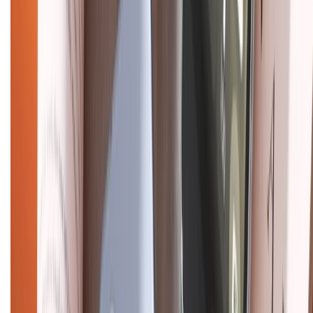
Mua hàng online
Dịch vụ bảo hành mở rộng
Hình thức thanh toán
Tra cứu bảo hành
Tra cứu điểm XTMember
Hướng dẫn mua hàng trả góp
Dịch vụ bán hàng B2B
Chính sách
Bảo hành mở rộng
Chính sách dùng sản phẩm 7 ngày miễn phí
Chính sách đổi trả
Chính sách bảo hành