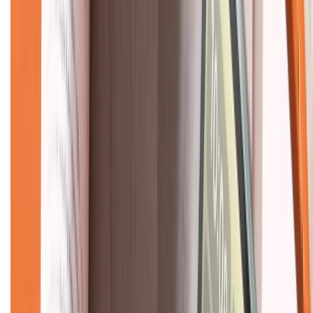
CHỨNG NHẬN
Về chúng tôi
Giới thiệu về XTMobile