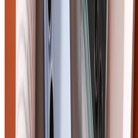
CHỨNG NHẬN
Điện thoại iPhone
iPhone 17 Pro Max
iPhone 17
Pro
iPhone 17
iPhone 16
iPhone 16 Pro Max
iPhone 15
Pro Max
iPhone 15
Điện thoại Samsung
Samsung S26
Ultra
Samsung S26
Samsung S25
iPhone cũ
iPhone 17
cũ
iPhone 16 cũ
iPhone 16 Pro Max cũ
Copyright @2012 HỘ KINH DOANH CỬA HÀNG ĐIỆN THOẠI DI ĐỘNG
XTMOBILE. Số GPKD: 41A8052143 – Cấp ngày 11/05/2023. Địa chỉ: 50
Trần Quang Khải, Phường Tân Định, Quận 1, TP.HCM. Điện thoại:
1800.6229 (Miễn Phí)
Email: xtmobile.sg@gmail.com. Chịu trách nhiệm nội dung: Lê Xuân