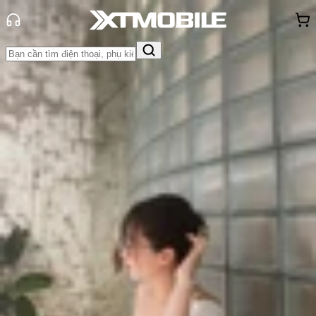
Trang chủ
Tin tức
Tin Mới
Tin Mới
Đánh Giá - Trên Tay
So Sánh
Tư vấn
Khuyến
mãi
Thủ thuật
Hỏi đáp
App - Game
Thông báo
Khách
hàng - Sự kiện
Realme GT 7 Dream Edition - 'Quái
vật' gaming sẽ ra mắt toàn cầu vào
27/5
Triệu Vy
Ngày đăng:
20/05/2025