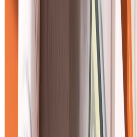
KẾT NỐI VỚI CHÚNG TÔI
CHỨNG NHẬN