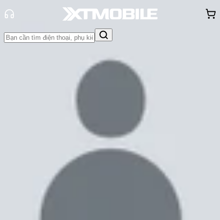
Trang chủ
Tin tức
Tin Mới
Tin Mới
Đánh Giá - Trên Tay
So Sánh
Tư vấn
Khuyến
mãi
Thủ thuật
Hỏi đáp
App - Game
Thông báo
Khách
hàng - Sự kiện
Ra mắt Nubia Z50S Pro:
Snapdragon 8 Gen 2, 3 camera
50MP với giá hơn 12 triệu
Cam Ngoan
Ngày đăng:
22/07/2023