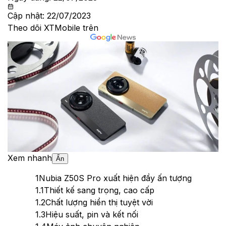
Cập nhật:
22/07/2023
Theo dõi XTMobile trên
Xem nhanh
Ẩn
1
Nubia Z50S Pro xuất hiện đầy ấn tượng
1.1
Thiết kế sang trọng, cao cấp
1.2
Chất lượng hiển thị tuyệt vời
1.3
Hiệu suất, pin và kết nối