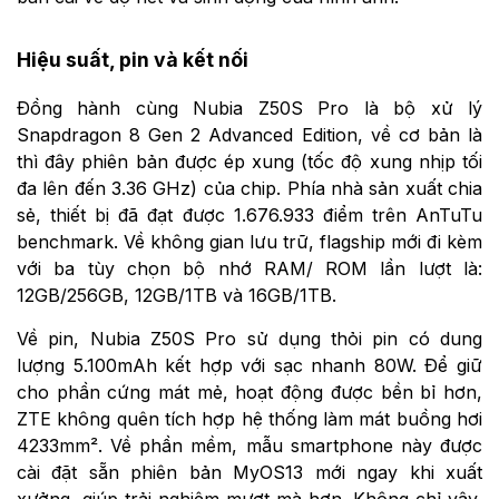
Hiệu suất, pin và kết nối
Đồng hành cùng Nubia Z50S Pro là bộ xử lý
Snapdragon 8 Gen 2 Advanced Edition, về cơ bản là
thì đây phiên bản được ép xung (tốc độ xung nhịp tối
đa lên đến 3.36 GHz) của chip. Phía nhà sản xuất chia
sẻ, thiết bị đã đạt được 1.676.933 điểm trên AnTuTu
benchmark. Về không gian lưu trữ, flagship mới đi kèm
với ba tùy chọn bộ nhớ RAM/ ROM lần lượt là:
12GB/256GB, 12GB/1TB và 16GB/1TB.
Về pin, Nubia Z50S Pro sử dụng thỏi pin có dung
lượng 5.100mAh kết hợp với sạc nhanh 80W. Để giữ
cho phần cứng mát mẻ, hoạt động được bền bỉ hơn,
ZTE không quên tích hợp hệ thống làm mát buồng hơi
4233mm². Về phần mềm, mẫu smartphone này được
cài đặt sẵn phiên bản MyOS13 mới ngay khi xuất
xưởng, giúp trải nghiệm mượt mà hơn. Không chỉ vậy,