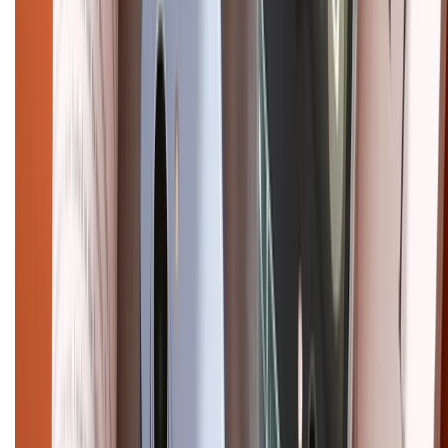
Điện thoại iPhone
iPhone 17 Pro Max
iPhone 17
Pro
iPhone 17
iPhone 16
iPhone 16 Pro Max
iPhone 15
Pro Max
iPhone 15
Điện thoại Samsung
Samsung S26
Ultra
Samsung S26
Samsung S25
iPhone cũ
iPhone 17
cũ
iPhone 16 cũ
iPhone 16 Pro Max cũ
Copyright @2012 HỘ KINH DOANH CỬA HÀNG ĐIỆN THOẠI DI ĐỘNG
XTMOBILE. Số GPKD: 41A8052143 – Cấp ngày 11/05/2023. Địa chỉ: 50
Trần Quang Khải, Phường Tân Định, Quận 1, TP.HCM. Điện thoại:
1800.6229 (Miễn Phí)
Email: xtmobile.sg@gmail.com. Chịu trách nhiệm nội dung: Lê Xuân
Hoà