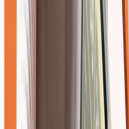
Mua hàng online
Dịch vụ bảo hành mở rộng
Hình thức thanh toán
Tra cứu bảo hành
Tra cứu điểm XTMember
Hướng dẫn mua hàng trả góp
Dịch vụ bán hàng B2B
Chính sách
Bảo hành mở rộng
Chính sách dùng sản phẩm 7 ngày miễn phí
Chính sách đổi trả
Chính sách bảo hành
Chính sách bảo mật thông tin