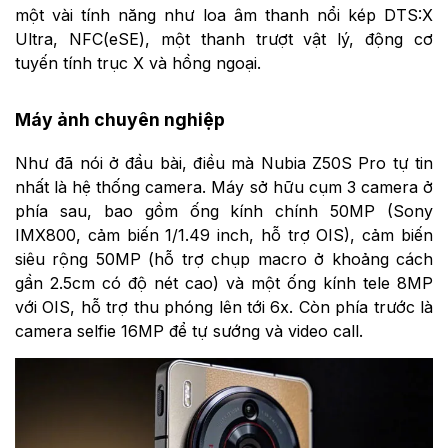
một vài tính năng như loa âm thanh nổi kép DTS:X
Ultra, NFC(eSE), một thanh trượt vật lý, động cơ
tuyến tính trục X và hồng ngoại.
Máy ảnh chuyên nghiệp
Như đã nói ở đầu bài, điều mà Nubia Z50S Pro tự tin
nhất là hệ thống camera. Máy sở hữu cụm 3 camera ở
phía sau, bao gồm ống kính chính 50MP (Sony
IMX800, cảm biến 1/1.49 inch, hỗ trợ OIS), cảm biến
siêu rộng 50MP (hỗ trợ chụp macro ở khoảng cách
gần 2.5cm có độ nét cao) và một ống kính tele 8MP
với OIS, hỗ trợ thu phóng lên tới 6x. Còn phía trước là
camera selfie 16MP để tự sướng và video call.