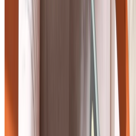
Khiếu nại - Góp ý:
088.99999.33
Bán hàng doanh nghiệp B2B:
088.99999.22
HỖ TRỢ THANH TOÁN