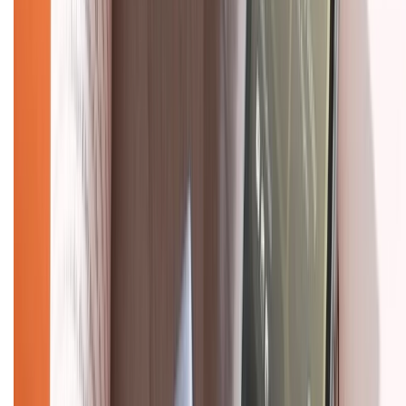
Về chúng tôi
Giới thiệu về XTMobile
Liên hệ hợp tác
Hệ thống cửa hàng bán lẻ
Về trang chủ
Hỗ trợ khách hàng
Mua hàng trả góp
Mua hàng online
Dịch vụ bảo hành mở rộng
Hình thức thanh toán
Tra cứu bảo hành
Tra cứu điểm XTMember
Hướng dẫn mua hàng trả góp