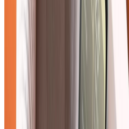
Chính sách kiểm hàng
TỔNG ĐÀI HỖ TRỢ
Tư vấn mua hàng (miễn phí):
1800.6229
(08h30 - 21h30)
Khiếu nại - Góp ý:
088.99999.33
(09h00 - 18h00)
Trung tâm bảo hành:
028.710.89898
(08h30 - 21h00)
KẾT NỐI VỚI CHÚNG TÔI