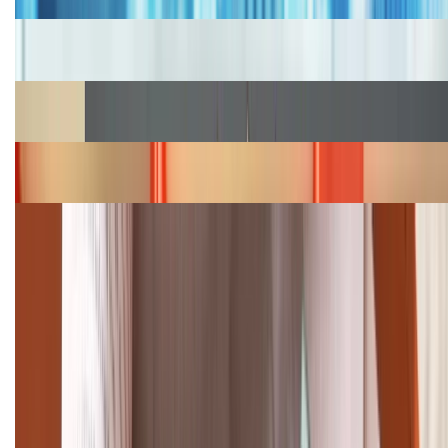
Cập nhật bảng giá iPhone năm 2026: Giá tốt, ưu đãi
hấp dẫn
Cập nhật bảng giá Galaxy S23 (Plus, Ultra) cũ, mới
năm 2026
Bảng giá iPhone 15 cập nhật mới nhất tháng
08/2026
Cập nhật bảng giá điện thoại Samsung tháng 8:
Giảm đến 15.49 triệu
TỔNG ĐÀI HỖ TRỢ
(08H30 - 21H30)
Tư vấn mua hàng (miễn phí):
1800.6229