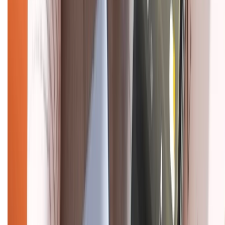
Dịch vụ bán hàng B2B
Chính sách
Bảo hành mở rộng
Chính sách dùng sản phẩm 7 ngày miễn phí
Chính sách đổi trả
Chính sách bảo hành
Chính sách bảo mật thông tin
Chính sách kiểm hàng
HỖ TRỢ THANH TOÁN