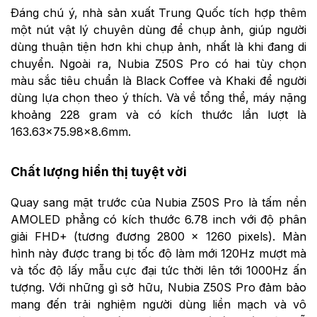
Đáng chú ý, nhà sản xuất Trung Quốc tích hợp thêm
một nút vật lý chuyên dùng để chụp ảnh, giúp người
dùng thuận tiện hơn khi chụp ảnh, nhất là khi đang di
chuyển. Ngoài ra, Nubia Z50S Pro có hai tùy chọn
màu sắc tiêu chuẩn là Black Coffee và Khaki để người
dùng lựa chọn theo ý thích. Và về tổng thể, máy nặng
khoảng 228 gram và có kích thước lần lượt là
163.63×75.98×8.6mm.
Chất lượng hiển thị tuyệt vời
Quay sang mặt trước của Nubia Z50S Pro là tấm nền
AMOLED phẳng có kích thước 6.78 inch với độ phân
giải FHD+ (tương đương 2800 × 1260 pixels). Màn
hình này được trang bị tốc độ làm mới 120Hz mượt mà
và tốc độ lấy mẫu cực đại tức thời lên tới 1000Hz ấn
tượng. Với những gì sở hữu, Nubia Z50S Pro đảm bảo
mang đến trải nghiệm người dùng liền mạch và vô