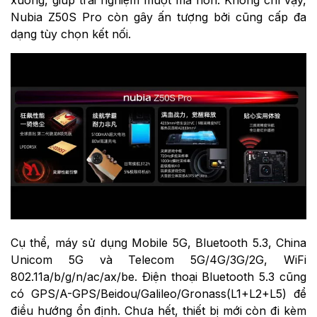
Nubia Z50S Pro còn gây ấn tượng bởi cũng cấp đa
dạng tùy chọn kết nối.
Cụ thể, máy sử dụng Mobile 5G, Bluetooth 5.3, China
Unicom 5G và Telecom 5G/4G/3G/2G, WiFi
802.11a/b/g/n/ac/ax/be. Điện thoại Bluetooth 5.3 cũng
có GPS/A-GPS/Beidou/Galileo/Gronass(L1+L2+L5) để
điều hướng ổn định. Chưa hết, thiết bị mới còn đi kèm