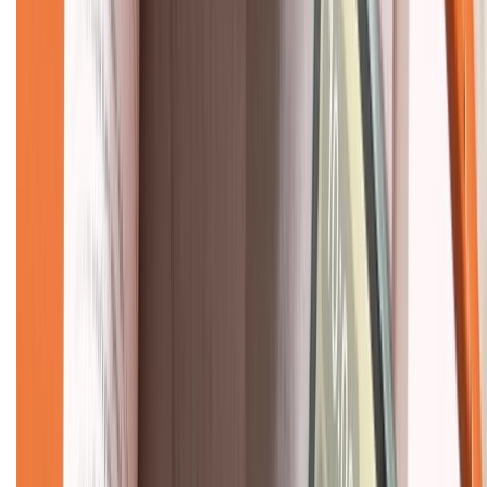
Về chúng tôi
Giới thiệu về XTMobile
Liên hệ hợp tác
Hệ thống cửa hàng bán lẻ
Về trang chủ
Hỗ trợ khách hàng
Mua hàng trả góp