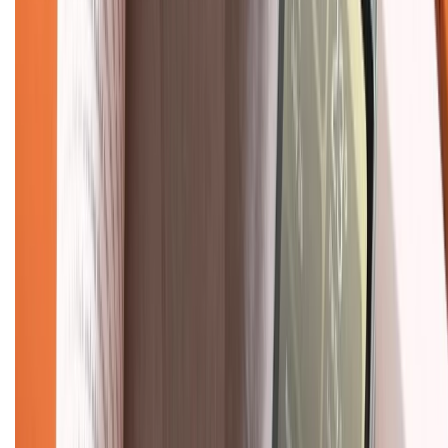
Mua hàng online
Dịch vụ bảo hành mở rộng
Hình thức thanh toán
Tra cứu bảo hành
Tra cứu điểm XTMember
Hướng dẫn mua hàng trả góp
Dịch vụ bán hàng B2B
Chính sách
Bảo hành mở rộng
Chính sách dùng sản phẩm 7 ngày miễn phí
Chính sách đổi trả
Chính sách bảo hành