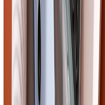
Điện thoại iPhone
iPhone 17 Pro Max
iPhone 17
Pro
iPhone 17
iPhone 16
iPhone 16 Pro Max
iPhone 15
Pro Max
iPhone 15
Điện thoại Samsung
Samsung S26
Ultra
Samsung S26
Samsung S25
iPhone cũ
iPhone 17
cũ
iPhone 16 cũ
iPhone 16 Pro Max cũ
Copyright @2012 HỘ KINH DOANH CỬA HÀNG ĐIỆN THOẠI DI ĐỘNG
XTMOBILE. Số GPKD: 41A8052143 – Cấp ngày 11/05/2023. Địa chỉ: 50
Trần Quang Khải, Phường Tân Định, Quận 1, TP.HCM. Điện thoại:
1800.6229 (Miễn Phí)
Email: xtmobile.sg@gmail.com. Chịu trách nhiệm nội dung: Lê Xuân
Hoà