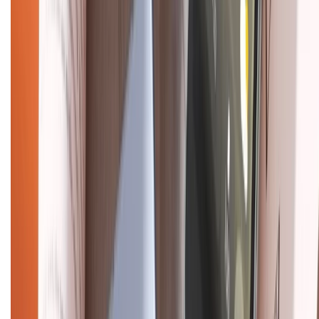
Về chúng tôi
Giới thiệu về XTMobile
Liên hệ hợp tác
Hệ thống cửa hàng bán lẻ
Về trang chủ
Hỗ trợ khách hàng
Mua hàng trả góp
Mua hàng online
Dịch vụ bảo hành mở rộng
Hình thức thanh toán
Tra cứu bảo hành
Tra cứu điểm XTMember