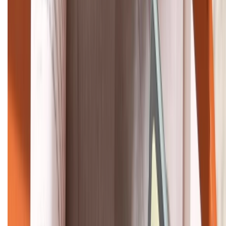
Khiếu nại - Góp ý:
088.99999.33
Bán hàng doanh nghiệp B2B:
088.99999.22
HỖ TRỢ THANH TOÁN