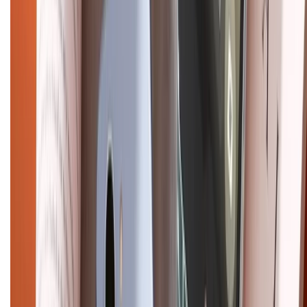
Hướng dẫn mua hàng trả góp
Dịch vụ bán hàng B2B
Chính sách
Bảo hành mở rộng
Chính sách dùng sản phẩm 7 ngày miễn phí
Chính sách đổi trả
Chính sách bảo hành
Chính sách bảo mật thông tin
Chính sách kiểm hàng
HỖ TRỢ THANH TOÁN