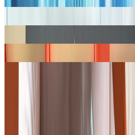
Cập nhật bảng giá iPhone năm 2026: Giá tốt, ưu đãi
hấp dẫn
Cập nhật bảng giá Galaxy S23 (Plus, Ultra) cũ, mới
năm 2026
Bảng giá iPhone 15 cập nhật mới nhất tháng
08/2026
Cập nhật bảng giá điện thoại Samsung tháng 8:
Giảm đến 15.49 triệu
TỔNG ĐÀI HỖ TRỢ
(08H30 - 21H30)
Tư vấn mua hàng (miễn phí):
1800.6229