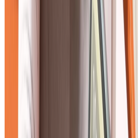
KẾT NỐI VỚI CHÚNG TÔI
CHỨNG NHẬN