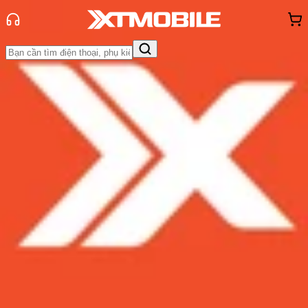
Trang chủ
Tin tức
Tin Mới
Tin Mới
Đánh Giá - Trên Tay
So Sánh
Tư vấn
Khuyến
mãi
Thủ thuật
Hỏi đáp
App - Game
Thông báo
Khách
hàng - Sự kiện
Qualcomm sản xuất chip mới dành
cho đồng hồ thông minh, cạnh
tranh trực tiếp với Samsung
Admin
Ngày đăng:
27/02/2022