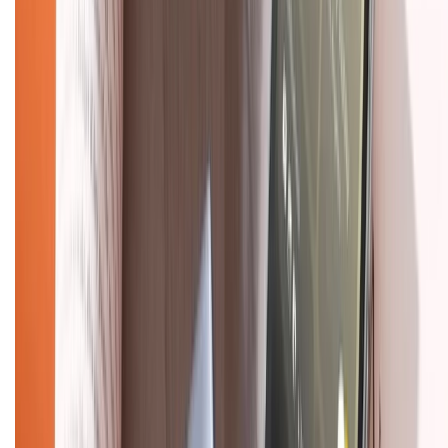
Chính sách bảo mật thông tin
Chính sách kiểm hàng
TỔNG ĐÀI HỖ TRỢ
Tư vấn mua hàng (miễn phí):
1800.6229
(08h30 - 21h30)
Khiếu nại - Góp ý:
088.99999.33
(09h00 - 18h00)
Trung tâm bảo hành:
028.710.89898
(08h30 - 21h00)
KẾT NỐI VỚI CHÚNG TÔI