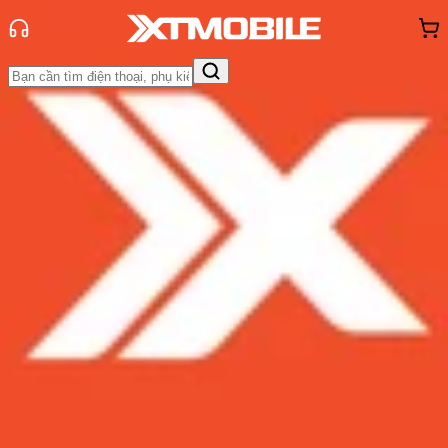
Trang chủ
Tin tức
Tư vấn
Tin Mới
Đánh Giá - Trên Tay
So Sánh
Tư vấn
Khuyến
mãi
Thủ thuật
Hỏi đáp
App - Game
Thông báo
Khách
hàng - Sự kiện
Quà 20/10: Gợi ý 3 mẫu smartphone
tặng mẹ năm 2022 mà bạn nhất
định phải cân nhắc
Admin
Ngày đăng:
19/10/2022