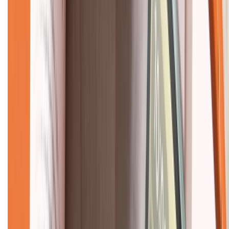
CHỨNG NHẬN
Về chúng tôi
Giới thiệu về XTMobile
Liên hệ hợp tác
Hệ thống cửa hàng bán lẻ
Về trang chủ