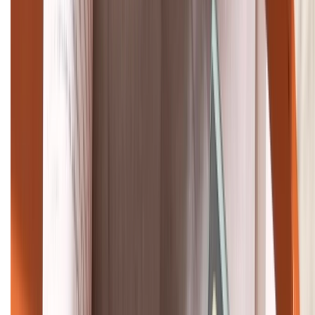
Tư vấn mua hàng (miễn phí):
1800.6229
Khiếu nại - Góp ý:
088.99999.33
Bán hàng doanh nghiệp B2B:
088.99999.22
HỖ TRỢ THANH TOÁN