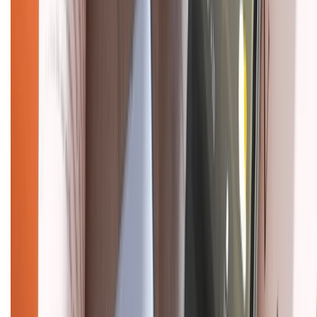
Tra cứu điểm XTMember
Hướng dẫn mua hàng trả góp
Dịch vụ bán hàng B2B
Chính sách
Bảo hành mở rộng
Chính sách dùng sản phẩm 7 ngày miễn phí
Chính sách đổi trả
Chính sách bảo hành
Chính sách bảo mật thông tin
Chính sách kiểm hàng
HỖ TRỢ THANH TOÁN