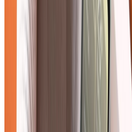
Chính sách bảo hành
Chính sách bảo mật thông tin
Chính sách kiểm hàng
TỔNG ĐÀI HỖ TRỢ
Tư vấn mua hàng (miễn phí):
1800.6229
(08h30 - 21h30)
Khiếu nại - Góp ý:
088.99999.33
(09h00 - 18h00)
Trung tâm bảo hành:
028.710.89898
(08h30 - 21h00)
KẾT NỐI VỚI CHÚNG TÔI