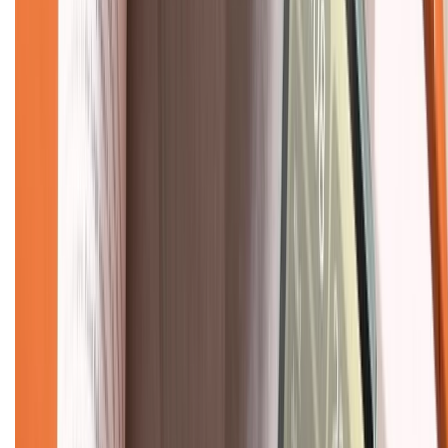
Hỗ trợ khách hàng
Mua hàng trả góp
Mua hàng online
Dịch vụ bảo hành mở rộng
Hình thức thanh toán
Tra cứu bảo hành
Tra cứu điểm XTMember
Hướng dẫn mua hàng trả góp
Dịch vụ bán hàng B2B
Chính sách
Bảo hành mở rộng
Chính sách dùng sản phẩm 7 ngày miễn phí
Chính sách đổi trả