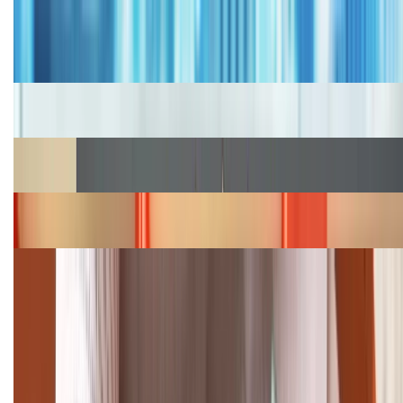
Bảng giá iPhone cũ mới nhất trong tháng 8 năm
2026, giá siêu hấp dẫn
Cập nhật bảng giá iPhone năm 2026: Giá tốt, ưu đãi
hấp dẫn
Cập nhật bảng giá Galaxy S23 (Plus, Ultra) cũ, mới
năm 2026
Bảng giá iPhone 15 cập nhật mới nhất tháng
08/2026
Cập nhật bảng giá điện thoại Samsung tháng 8:
Giảm đến 15.49 triệu
TỔNG ĐÀI HỖ TRỢ
(08H30 - 21H30)