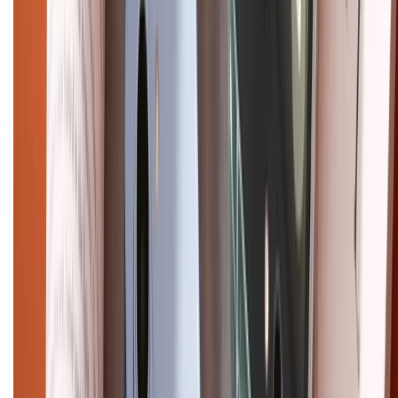
Điện thoại iPhone
iPhone 17 Pro Max
iPhone 17
Pro
iPhone 17
iPhone 16
iPhone 16 Pro Max
iPhone 15
Pro Max
iPhone 15
Điện thoại Samsung
Samsung S26
Ultra
Samsung S26
Samsung S25
iPhone cũ
iPhone 17
cũ
iPhone 16 cũ
iPhone 16 Pro Max cũ
Copyright @2012 HỘ KINH DOANH CỬA HÀNG ĐIỆN THOẠI DI ĐỘNG
XTMOBILE. Số GPKD: 41A8052143 – Cấp ngày 11/05/2023. Địa chỉ: 50
Trần Quang Khải, Phường Tân Định, Quận 1, TP.HCM. Điện thoại:
1800.6229 (Miễn Phí)
Email: xtmobile.sg@gmail.com. Chịu trách nhiệm nội dung: Lê Xuân
Hoà