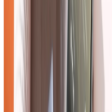
Về chúng tôi
Giới thiệu về XTMobile
Liên hệ hợp tác
Hệ thống cửa hàng bán lẻ
Về trang chủ
Hỗ trợ khách hàng
Mua hàng trả góp
Mua hàng online
Dịch vụ bảo hành mở rộng
Hình thức thanh toán
Tra cứu bảo hành