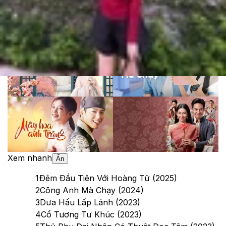
Cập nhật:
03/10/2025
Theo dõi XTMobile trên
Xem nhanh
Ẩn
1
Đêm Đầu Tiên Với Hoàng Tử (2025)
2
Cõng Anh Mà Chạy (2024)
3
Dưa Hấu Lấp Lánh (2023)
4
Cổ Tương Tư Khúc (2023)