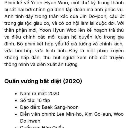
Phim kể về Yoon Hyun Woo, một thư ký trung thành
bị sát hại bởi chính gia đình tập đoàn mà anh phục vụ.
Anh tỉnh dậy trong thân xác của Jin Do-joon, cậu út
trong gia tộc giàu có, và có cơ hội làm lại cuộc đời. Với
thân phận mới, Yoon Hyun Woo lên kế hoạch trả thù
và điều chỉnh các mối quan hệ quyền lực trong gia
đình. Bộ phim kết hợp yếu tố giả tưởng và chính kịch,
vừa hồi hộp vừa kịch tính. Đây là một phim xuyên
không hấp dẫn, thu hút người xem nhờ cốt truyện
thông minh và diễn xuất ấn tượng.
Quân vương bất diệt (2020)
Năm ra mắt: 2020
Số tập: 16 tập
Đạo diễn: Baek Sang-hoon
Diễn viên chính: Lee Min-ho, Kim Go-eun, Woo
Do-hwan
Quốc gia: Hàn Quốc