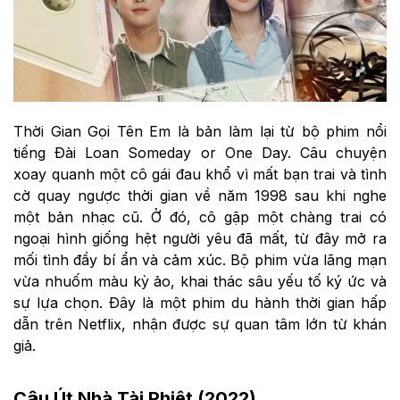
Thời Gian Gọi Tên Em là bản làm lại từ bộ phim nổi
tiếng Đài Loan Someday or One Day. Câu chuyện
xoay quanh một cô gái đau khổ vì mất bạn trai và tình
cờ quay ngược thời gian về năm 1998 sau khi nghe
một bản nhạc cũ. Ở đó, cô gặp một chàng trai có
ngoại hình giống hệt người yêu đã mất, từ đây mở ra
mối tình đầy bí ẩn và cảm xúc. Bộ phim vừa lãng mạn
vừa nhuốm màu kỳ ảo, khai thác sâu yếu tố ký ức và
sự lựa chọn. Đây là một phim du hành thời gian hấp
dẫn trên Netflix, nhận được sự quan tâm lớn từ khán
giả.
Cậu Út Nhà Tài Phiệt (2022)