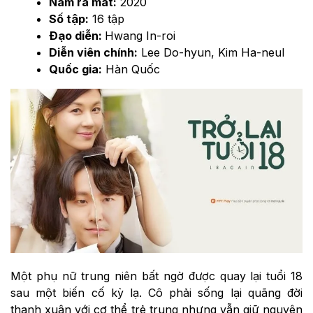
Năm ra mắt:
2020
Số tập:
16 tập
Đạo diễn:
Hwang In-roi
Diễn viên chính:
Lee Do-hyun, Kim Ha-neul
Quốc gia:
Hàn Quốc
Một phụ nữ trung niên bất ngờ được quay lại tuổi 18
sau một biến cố kỳ lạ. Cô phải sống lại quãng đời
thanh xuân với cơ thể trẻ trung nhưng vẫn giữ nguyên