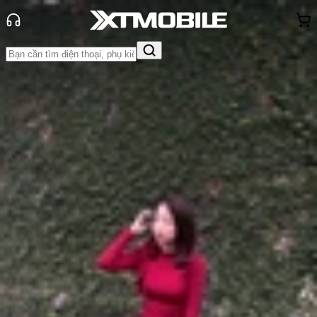
Trang chủ
Tin tức
App - Game
Tin Mới
Đánh Giá - Trên Tay
So Sánh
Tư vấn
Khuyến
mãi
Thủ thuật
Hỏi đáp
App - Game
Thông báo
Khách
hàng - Sự kiện
Tổng hợp 35+ phim xuyên không
cực kỳ hấp dẫn, đáng xem nhất
hiện nay
Anh Thư
Ngày đăng:
03/10/2025