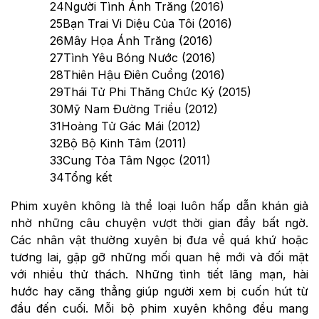
24
Người Tình Ánh Trăng (2016)
25
Bạn Trai Vi Diệu Của Tôi (2016)
26
Mây Họa Ánh Trăng (2016)
27
Tình Yêu Bóng Nước (2016)
28
Thiên Hậu Điên Cuồng (2016)
29
Thái Tử Phi Thăng Chức Ký (2015)
30
Mỹ Nam Đường Triều (2012)
31
Hoàng Tử Gác Mái (2012)
32
Bộ Bộ Kinh Tâm (2011)
33
Cung Tỏa Tâm Ngọc (2011)
34
Tổng kết
Phim xuyên không là thể loại luôn hấp dẫn khán giả
nhờ những câu chuyện vượt thời gian đầy bất ngờ.
Các nhân vật thường xuyên bị đưa về quá khứ hoặc
tương lai, gặp gỡ những mối quan hệ mới và đối mặt
với nhiều thử thách. Những tình tiết lãng mạn, hài
hước hay căng thẳng giúp người xem bị cuốn hút từ
đầu đến cuối. Mỗi bộ phim xuyên không đều mang