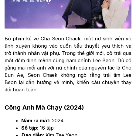
Bộ phim kể về Cha Seon Chaek, một nữ sinh viên vô
tình xuyên không vào cuốn tiểu thuyết yêu thích và
trở thành nhân vật phụ. Trong thế giới mới, cô trải qua
một đêm định mệnh cùng nam chính Lee Beon. Dù cố
gắng mai mối anh với nữ chính của nguyên tác là Cho
Eun Ae, Seon Chaek không ngờ rằng trái tim Lee
Beon lại dần hướng về mình, khiến câu chuyện thay
đổi hoàn toàn.
Cõng Anh Mà Chạy (2024)
Năm ra mắt:
2024
Số tập:
16 tập
Đạo diễn:
Kim Tae Yeop