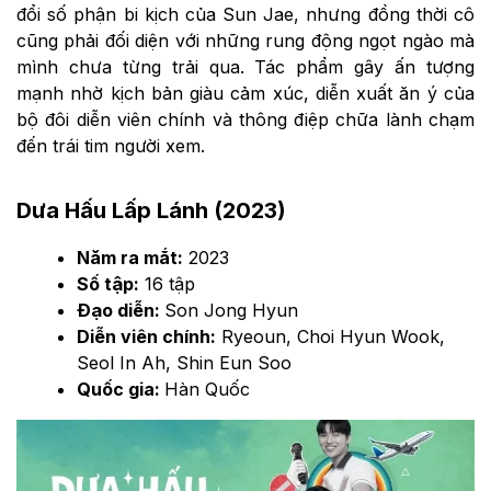
đổi số phận bi kịch của Sun Jae, nhưng đồng thời cô
cũng phải đối diện với những rung động ngọt ngào mà
mình chưa từng trải qua. Tác phẩm gây ấn tượng
mạnh nhờ kịch bản giàu cảm xúc, diễn xuất ăn ý của
bộ đôi diễn viên chính và thông điệp chữa lành chạm
đến trái tim người xem.
Dưa Hấu Lấp Lánh (2023)
Năm ra mắt:
2023
Số tập:
16 tập
Đạo diễn:
Son Jong Hyun
Diễn viên chính:
Ryeoun, Choi Hyun Wook,
Seol In Ah, Shin Eun Soo
Quốc gia:
Hàn Quốc