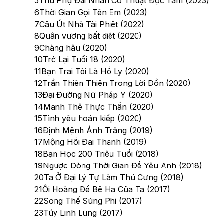
5
Thủ Phụ Đại Nhân Có Thuật Đọc Tâm (2023)
6
Thời Gian Gọi Tên Em (2023)
7
Cậu Út Nhà Tài Phiệt (2022)
8
Quân vương bất diệt (2020)
9
Chàng hậu (2020)
10
Trở Lại Tuổi 18 (2020)
11
Bạn Trai Tôi Là Hồ Ly (2020)
12
Trần Thiên Thiên Trong Lời Đồn (2020)
13
Đại Đường Nữ Pháp Y (2020)
14
Manh Thê Thực Thần (2020)
15
Tình yêu hoán kiếp (2020)
16
Định Mệnh Ánh Trăng (2019)
17
Mộng Hồi Đại Thanh (2019)
18
Bạn Học 200 Triệu Tuổi (2018)
19
Ngược Dòng Thời Gian Để Yêu Anh (2018)
20
Ta Ở Đại Lý Tự Làm Thú Cưng (2018)
21
Ôi Hoàng Đế Bệ Hạ Của Ta (2017)
22
Song Thế Sủng Phi (2017)
23
Túy Linh Lung (2017)