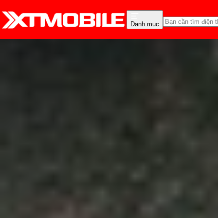
Danh mục
Trang chủ
Tin tức
App - Game
Tin Mới
Đánh Giá - Trên Tay
So Sánh
Tư vấn
Khuy
Top 10 phần mềm giảm p
Anh Thư
Ngày đăng:
31/10/2024
Cập nhật:
31/10/2024
Theo dõi XTMobile trên