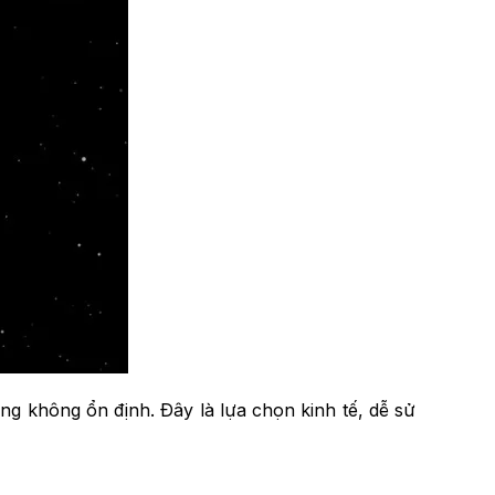
ng không ổn định. Đây là lựa chọn kinh tế, dễ sử