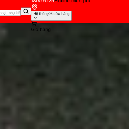
1800 6229
Hotline miễn phí
Hệ thống
06 cửa hàng
Giỏ hàng
ến mãi
Thủ thuật
Hỏi đáp
App - Game
Thông báo
Khách hàng 
ing tốt nhất cho game thủ 