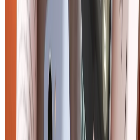
Tra cứu bảo hành
Tra cứu điểm XTMember
Hướng dẫn mua hàng trả góp
Dịch vụ bán hàng B2B
Chính sách
Bảo hành mở rộng
Chính sách dùng sản phẩm 7 ngày miễn phí
Chính sách đổi trả
Chính sách bảo hành
Chính sách bảo mật thông tin
Chính sách kiểm hàng
HỖ TRỢ THANH TOÁN