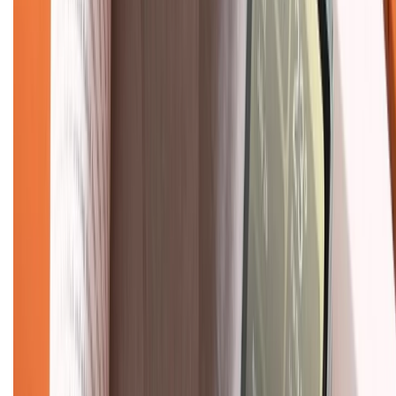
Hỗ trợ khách hàng
Mua hàng trả góp
Mua hàng online
Dịch vụ bảo hành mở rộng
Hình thức thanh toán
Tra cứu bảo hành
Tra cứu điểm XTMember
Hướng dẫn mua hàng trả góp
Dịch vụ bán hàng B2B
Chính sách
Bảo hành mở rộng
Chính sách dùng sản phẩm 7 ngày miễn phí