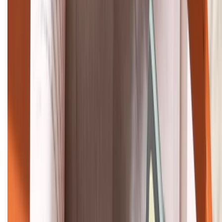
Tư vấn mua hàng (miễn phí):
1800.6229
Khiếu nại - Góp ý:
088.99999.33
Bán hàng doanh nghiệp B2B:
088.99999.22
HỖ TRỢ THANH TOÁN