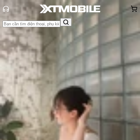
Trang chủ
Tin tức
Tin Mới
Tin Mới
Đánh Giá - Trên Tay
So Sánh
Tư vấn
Khuyến
mãi
Thủ thuật
Hỏi đáp
App - Game
Thông báo
Khách
hàng - Sự kiện
OPPO ra mắt Hasselblad Imaging
Kit cho Find X9 Pro
Triệu Vy
Ngày đăng:
13/10/2025
Cập nhật:
13/10/2025