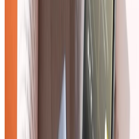
Chính sách đổi trả
Chính sách bảo hành
Chính sách bảo mật thông tin
Chính sách kiểm hàng
TỔNG ĐÀI HỖ TRỢ
Tư vấn mua hàng (miễn phí):
1800.6229
(08h30 - 21h30)
Khiếu nại - Góp ý:
088.99999.33
(09h00 - 18h00)
Trung tâm bảo hành:
028.710.89898
(08h30 - 21h00)