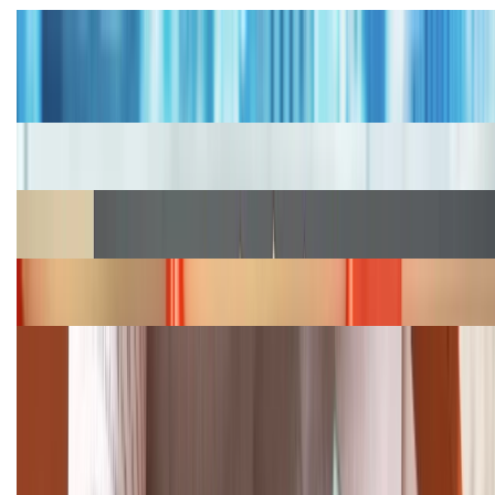
Tư vấn
Bảng giá iPhone cũ mới nhất trong tháng 8 năm
2026, giá siêu hấp dẫn
Cập nhật bảng giá iPhone năm 2026: Giá tốt, ưu đãi
hấp dẫn
Cập nhật bảng giá Galaxy S23 (Plus, Ultra) cũ, mới
năm 2026
Bảng giá iPhone 15 cập nhật mới nhất tháng
08/2026
Cập nhật bảng giá điện thoại Samsung tháng 8:
Giảm đến 15.49 triệu
TỔNG ĐÀI HỖ TRỢ
(08H30 - 21H30)