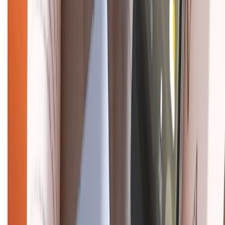
KẾT NỐI VỚI CHÚNG TÔI
Về chúng tôi
Giới thiệu về XTMobile
Liên hệ hợp tác
Hệ thống cửa hàng bán lẻ
Về trang chủ
Hỗ trợ khách hàng
Mua hàng trả góp
Mua hàng online
Dịch vụ bảo hành mở rộng
Hình thức thanh toán