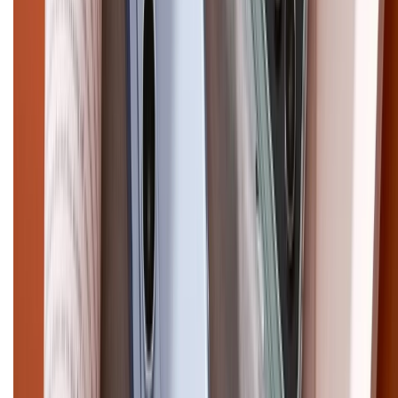
Điện thoại iPhone
iPhone 17 Pro Max
iPhone 17
Pro
iPhone 17
iPhone 16
iPhone 16 Pro Max
iPhone 15
Pro Max
iPhone 15
Điện thoại Samsung
Samsung S26
Ultra
Samsung S26
Samsung S25
iPhone cũ
iPhone 17
cũ
iPhone 16 cũ
iPhone 16 Pro Max cũ
Copyright @2012 HỘ KINH DOANH CỬA HÀNG ĐIỆN THOẠI DI ĐỘNG
XTMOBILE. Số GPKD: 41A8052143 – Cấp ngày 11/05/2023. Địa chỉ: 50
Trần Quang Khải, Phường Tân Định, Quận 1, TP.HCM. Điện thoại:
1800.6229 (Miễn Phí)
Email: xtmobile.sg@gmail.com. Chịu trách nhiệm nội dung: Lê Xuân
Hoà