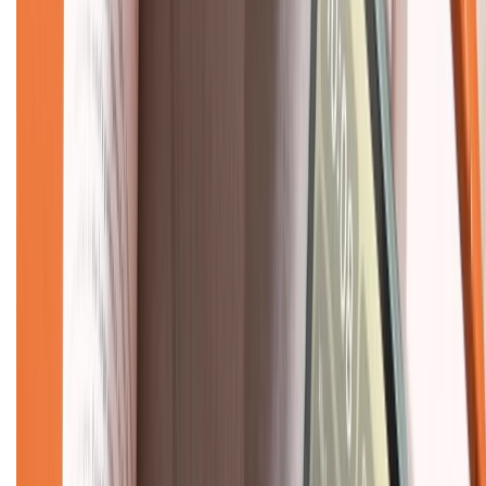
CHỨNG NHẬN
Về chúng tôi
Giới thiệu về XTMobile
Liên hệ hợp tác
Hệ thống cửa hàng bán lẻ
Về trang chủ