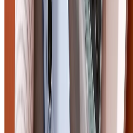
Pro Max
iPhone 15
Điện thoại Samsung
Samsung S26
Ultra
Samsung S26
Samsung S25
iPhone cũ
iPhone 17
cũ
iPhone 16 cũ
iPhone 16 Pro Max cũ
Copyright @2012 HỘ KINH DOANH CỬA HÀNG ĐIỆN THOẠI DI ĐỘNG
XTMOBILE. Số GPKD: 41A8052143 – Cấp ngày 11/05/2023. Địa chỉ: 50
Trần Quang Khải, Phường Tân Định, Quận 1, TP.HCM. Điện thoại:
1800.6229 (Miễn Phí)
Email: xtmobile.sg@gmail.com. Chịu trách nhiệm nội dung: Lê Xuân
Hoà