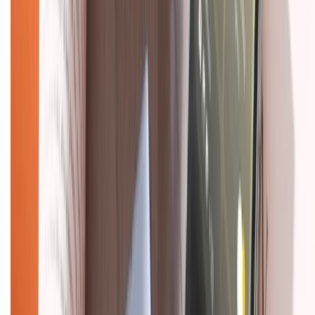
Tư vấn mua hàng (miễn phí):
1800.6229
(08h30 - 21h30)
Khiếu nại - Góp ý:
088.99999.33
(09h00 - 18h00)
Trung tâm bảo hành:
028.710.89898
(08h30 - 21h00)
KẾT NỐI VỚI CHÚNG TÔI
Về chúng tôi
Giới thiệu về XTMobile