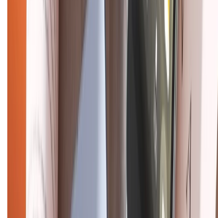
Liên hệ hợp tác
Hệ thống cửa hàng bán lẻ
Về trang chủ
Hỗ trợ khách hàng
Mua hàng trả góp
Mua hàng online
Dịch vụ bảo hành mở rộng
Hình thức thanh toán
Tra cứu bảo hành
Tra cứu điểm XTMember
Hướng dẫn mua hàng trả góp
Dịch vụ bán hàng B2B
Chính sách