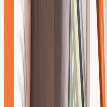
KẾT NỐI VỚI CHÚNG TÔI
CHỨNG NHẬN