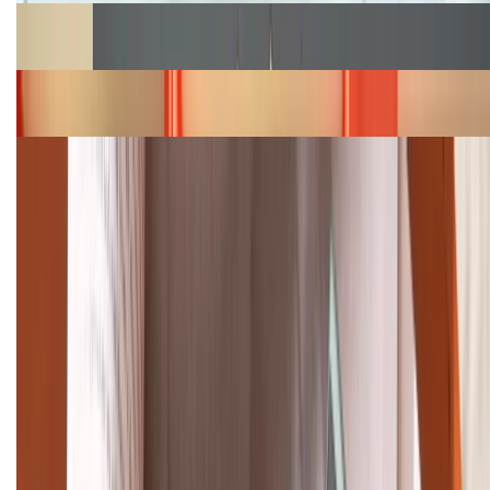
Cập nhật bảng giá Galaxy S23 (Plus, Ultra) cũ, mới
năm 2026
Bảng giá iPhone 15 cập nhật mới nhất tháng
08/2026
Cập nhật bảng giá điện thoại Samsung tháng 8:
Giảm đến 15.49 triệu
TỔNG ĐÀI HỖ TRỢ
(08H30 - 21H30)
Tư vấn mua hàng (miễn phí):
1800.6229
Khiếu nại - Góp ý:
088.99999.33