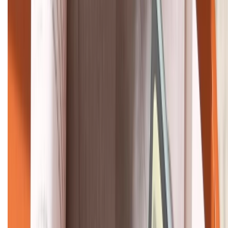
Bán hàng doanh nghiệp B2B:
088.99999.22
HỖ TRỢ THANH TOÁN