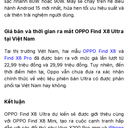
sạc nhanh 80W hoặc 90W. Máy sẽ chạy trên hệ điều
hành Android 15 mới nhất, hứa hẹn tối ưu hiệu suất và
cải thiện trải nghiệm người dùng.
Giá bán và thời gian ra mắt OPPO Find X8 Ultra
tại Việt Nam
Tại thị trường Việt Nam, hai mẫu
OPPO Find X8
và
Find X8 Pro
đã được bán ra với mức giá lần lượt từ
22,99 triệu đồng và 29,99 triệu đồng. Tuy nhiên, đến
thời điểm hiện tại, Oppo vẫn chưa đưa ra xác nhận
chính thức về việc liệu phiên bản Ultra có được phân
phối tại Việt Nam hay không.
Kết luận
OPPO Find X8 Ultra dự kiến sẽ được giới thiệu cùng
với OPPO Find X8 Mini, tạo ra cuộc cạnh tranh hấp
dẫn với các đối thủ như Vivo X200 Pro mini và
iPhone