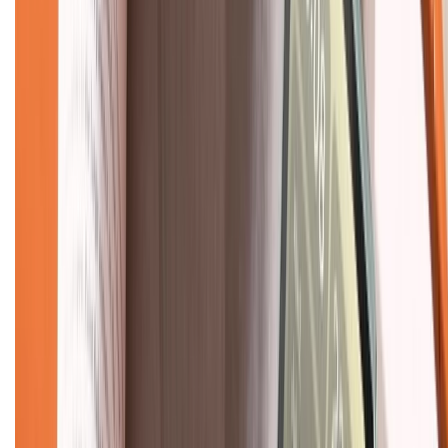
Về chúng tôi
Giới thiệu về XTMobile
Liên hệ hợp tác
Hệ thống cửa hàng bán lẻ
Về trang chủ
Hỗ trợ khách hàng
Mua hàng trả góp
Mua hàng online
Dịch vụ bảo hành mở rộng