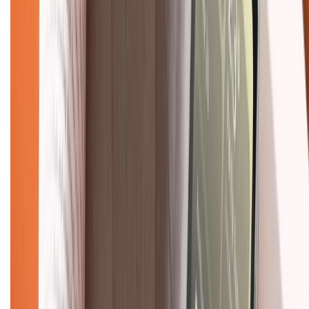
Hình thức thanh toán
Tra cứu bảo hành
Tra cứu điểm XTMember
Hướng dẫn mua hàng trả góp
Dịch vụ bán hàng B2B
Chính sách
Bảo hành mở rộng
Chính sách dùng sản phẩm 7 ngày miễn phí
Chính sách đổi trả
Chính sách bảo hành
Chính sách bảo mật thông tin
Chính sách kiểm hàng
TỔNG ĐÀI HỖ TRỢ