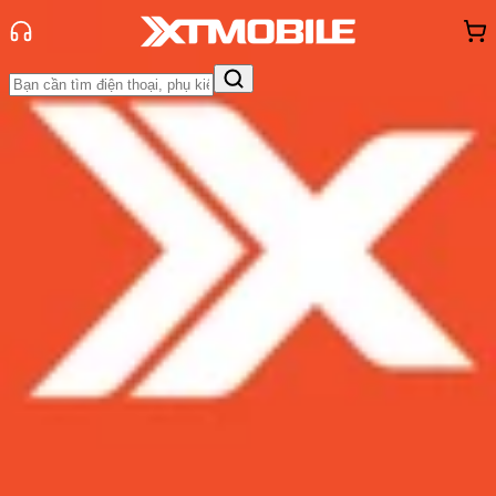
Trang chủ
Tin tức
Tin Mới
Tin Mới
Đánh Giá - Trên Tay
So Sánh
Tư vấn
Khuyến
mãi
Thủ thuật
Hỏi đáp
App - Game
Thông báo
Khách
hàng - Sự kiện
Oppo Find X8 Ultra sẽ được trang
bị thêm camera tele macro
Admin
Ngày đăng:
16/01/2025
Cập nhật:
16/01/2025