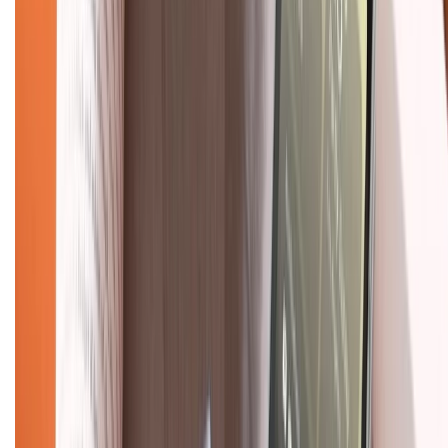
Hướng dẫn mua hàng trả góp
Dịch vụ bán hàng B2B
Chính sách
Bảo hành mở rộng
Chính sách dùng sản phẩm 7 ngày miễn phí
Chính sách đổi trả
Chính sách bảo hành
Chính sách bảo mật thông tin
Chính sách kiểm hàng
TỔNG ĐÀI HỖ TRỢ
Tư vấn mua hàng (miễn phí):
1800.6229
(08h30 - 21h30)