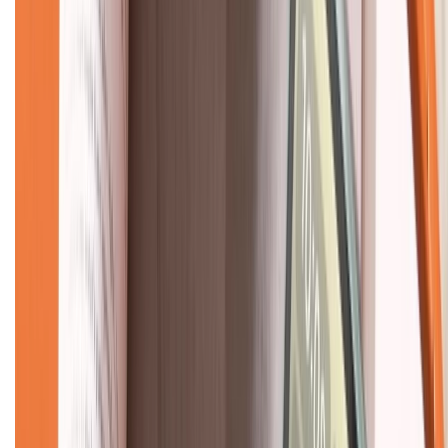
KẾT NỐI VỚI CHÚNG TÔI
CHỨNG NHẬN