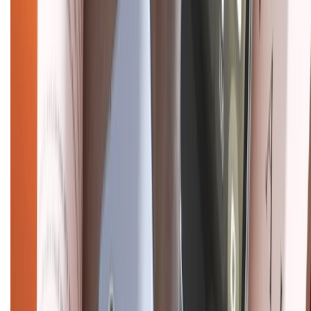
Hỗ trợ khách hàng
Mua hàng trả góp
Mua hàng online
Dịch vụ bảo hành mở rộng
Hình thức thanh toán
Tra cứu bảo hành
Tra cứu điểm XTMember
Hướng dẫn mua hàng trả góp
Dịch vụ bán hàng B2B
Chính sách
Bảo hành mở rộng
Chính sách dùng sản phẩm 7 ngày miễn phí