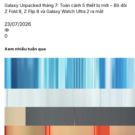
Galaxy Unpacked tháng 7: Toàn cảnh 5 thiết bị mới – Bộ đôi
Z Fold 8, Z Flip 8 và Galaxy Watch Ultra 2 ra mắt
23/07/2026
0
Xem nhiều tuần qua
Tư vấn
Bảng giá iPhone cũ mới nhất trong tháng 8 năm
2026, giá siêu hấp dẫn
Cập nhật bảng giá iPhone năm 2026: Giá tốt, ưu đãi
hấp dẫn
Cập nhật bảng giá Galaxy S23 (Plus, Ultra) cũ, mới
năm 2026
Bảng giá iPhone 15 cập nhật mới nhất tháng
08/2026