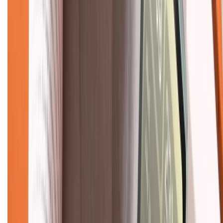
Về chúng tôi
Giới thiệu về XTMobile
Liên hệ hợp tác
Hệ thống cửa hàng bán lẻ
Về trang chủ
Hỗ trợ khách hàng
Mua hàng trả góp
Mua hàng online
Dịch vụ bảo hành mở rộng
Hình thức thanh toán
Tra cứu bảo hành
Tra cứu điểm XTMember