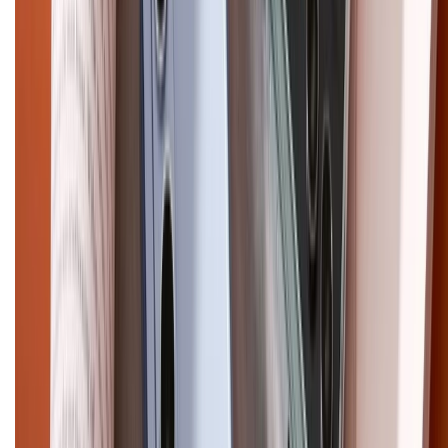
CHỨNG NHẬN
Điện thoại iPhone
iPhone 17 Pro Max
iPhone 17
Pro
iPhone 17
iPhone 16
iPhone 16 Pro Max
iPhone 15
Pro Max
iPhone 15
Điện thoại Samsung
Samsung S26
Ultra
Samsung S26
Samsung S25
iPhone cũ
iPhone 17
cũ
iPhone 16 cũ
iPhone 16 Pro Max cũ
Copyright @2012 HỘ KINH DOANH CỬA HÀNG ĐIỆN THOẠI DI ĐỘNG