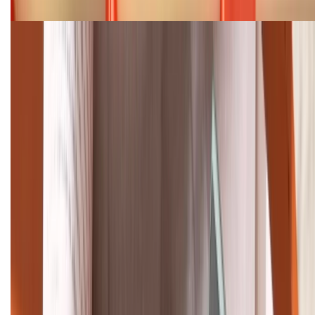
Cập nhật bảng giá điện thoại Samsung tháng 8:
Giảm đến 15.49 triệu
TỔNG ĐÀI HỖ TRỢ
(08H30 - 21H30)
Tư vấn mua hàng (miễn phí):
1800.6229
Khiếu nại - Góp ý:
088.99999.33
Bán hàng doanh nghiệp B2B:
088.99999.22