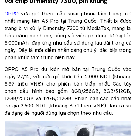
với chip Dimensity 7300, pin khủng
OPPO
vừa giới thiệu mẫu smartphone tầm trung mới
nhất mang tên A5 Pro tại Trung Quốc. Thiết bị được
trang bị vi xử lý Dimensity 7300 từ MediaTek, mang lại
hiệu năng mạnh mẽ, cùng với viên pin dung lượng lớn
6.000mAh, đáp ứng nhu cầu sử dụng lâu dài trong cả
ngày. Đây là một điểm nhấn đáng chú ý, đặc biệt trong
phân khúc tầm trung hiện nay.
OPPO A5 Pro dự kiến mở bán tại Trung Quốc vào
ngày 27/12, với mức giá khởi điểm 2.000 NDT (khoảng
6.97 triệu VNĐ) cho phiên bản thấp nhất. Các tùy
chọn cấu hình bao gồm 8GB/256GB, 8GB/512GB,
12GB/256GB và 12GB/512GB. Phiên bản cao cấp nhất
có giá 2.500 NDT (khoảng 8.71 triệu VNĐ), tạo ra sự
đa dạng để người dùng lựa chọn theo nhu cầu.