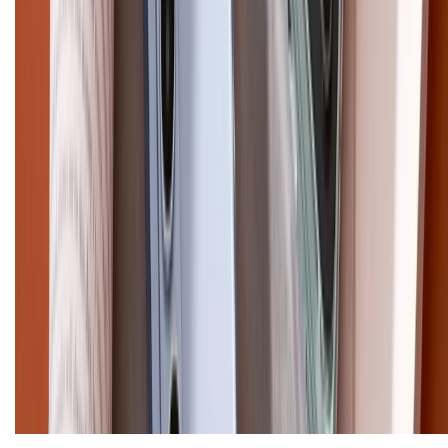
XTMOBILE. Số GPKD: 41A8052143 – Cấp ngày 11/05/2023. Địa chỉ: 50
Trần Quang Khải, Phường Tân Định, Quận 1, TP.HCM. Điện thoại:
1800.6229 (Miễn Phí)
Email: xtmobile.sg@gmail.com. Chịu trách nhiệm nội dung: Lê Xuân
Hoà