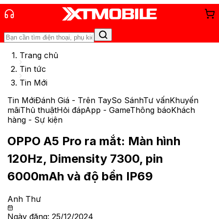
Trang chủ
Tin tức
Tin Mới
Tin Mới
Đánh Giá - Trên Tay
So Sánh
Tư vấn
Khuyến
mãi
Thủ thuật
Hỏi đáp
App - Game
Thông báo
Khách
hàng - Sự kiện
OPPO A5 Pro ra mắt: Màn hình
120Hz, Dimensity 7300, pin
6000mAh và độ bền IP69
Anh Thư
Ngày đăng:
25/12/2024