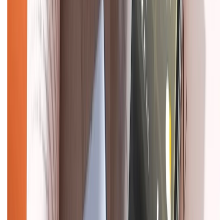
Khiếu nại - Góp ý:
088.99999.33
(09h00 - 18h00)
Trung tâm bảo hành:
028.710.89898
(08h30 - 21h00)
KẾT NỐI VỚI CHÚNG TÔI
Về chúng tôi
Giới thiệu về XTMobile
Liên hệ hợp tác
Hệ thống cửa hàng bán lẻ
Về trang chủ